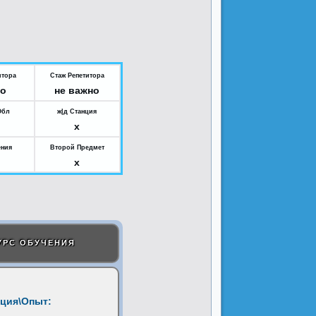
итора
Стаж Репетитора
но
не важно
Обл
ж|д Станция
x
ения
Второй Предмет
x
УРС ОБУЧЕНИЯ
ция\Опыт: