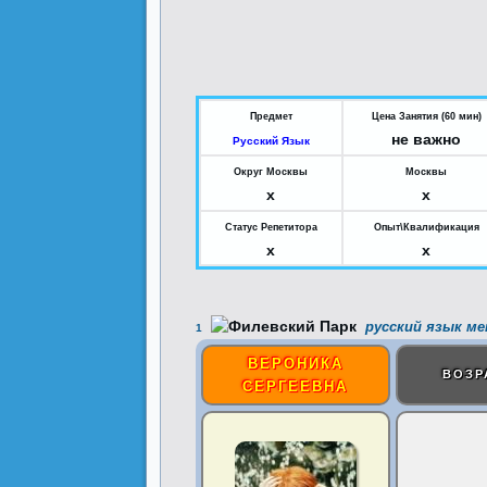
Предмет
Цена Занятия (60 мин)
не важно
Русский Язык
Округ Москвы
Москвы
x
x
Статус Репетитора
Опыт\Квалификация
x
x
русский язык ме
1
ВЕРОНИКА
ВОЗР
СЕРГЕЕВНА