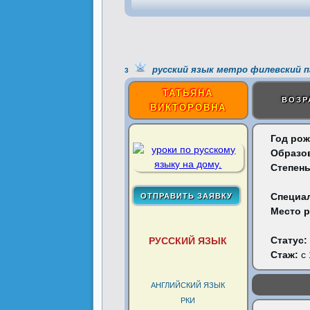
русский язык метро филевский п
3
ТАТЬЯНА
ВОЗР
ВИКТОРОВНА
Год рож
Образо
Степень
Специа
Место 
Статус:
РУССКИЙ ЯЗЫК
Стаж:
с 
АНГЛИЙСКИЙ ЯЗЫК
РКИ