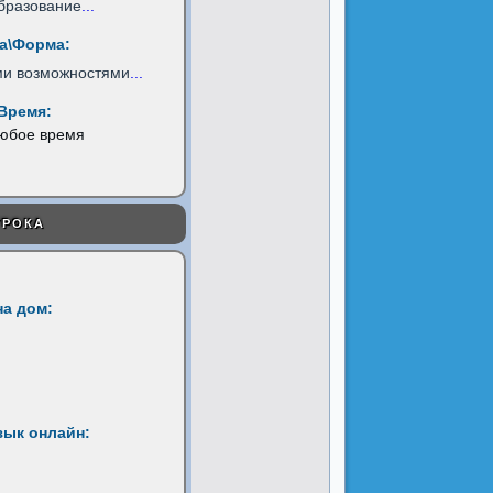
бразование
...
а\Форма:
ми возможностями
...
Время:
любое время
УРОКА
на дом:
зык онлайн: