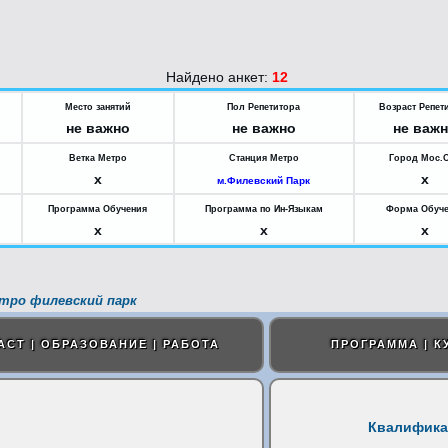
Найдено анкет:
12
Место занятий
Пол Репетитора
Возраст Репет
не важно
не важно
не важ
Ветка Метро
Станция Метро
Город Мос.
x
x
м.Филевский Парк
Программа Обучения
Программа по Ин-Языкам
Форма Обуч
x
x
x
тро филевский парк
АСТ | ОБРАЗОВАНИЕ | РАБОТА
ПРОГРАММА | К
Квалифика