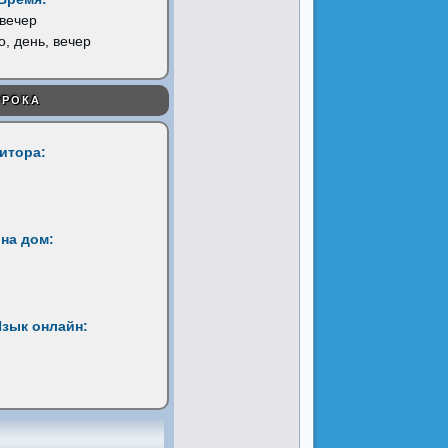
 вечер
о, день, вечер
УРОКА
титора:
на дом:
Язык онлайн: