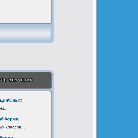
УРС ОБУЧЕНИЯ
ция\Опыт:
ем
...
а\Форма:
ых классов
...
Время: