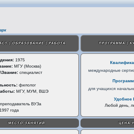
арк
АСТ | ОБРАЗОВАНИЕ | РАБОТА
ПРОГРАММА | К
дения:
1975
Квалифика
вание:
МГУ (Москва)
международные серти
\Звание:
специалист
Программ
льность:
филолог
для учащихся начальн
работы:
МГУ, МУМ, ВШЭ
Удобное 
преподаватель ВУЗа
Любой день, 
1997 года
МЕСТО ЗАНЯТИЙ
ЦЕНА 