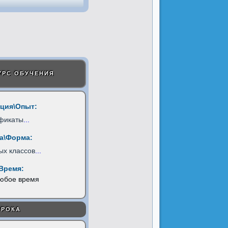
УРС ОБУЧЕНИЯ
ция\Опыт:
фикаты
...
а\Форма:
ых классов
...
Время:
любое время
УРОКА