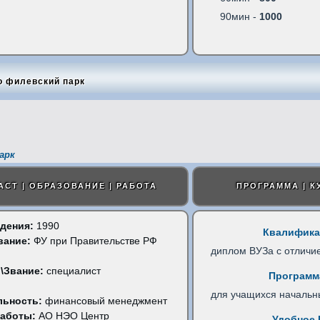
90мин -
1000
о филевский парк
арк
АСТ | ОБРАЗОВАНИЕ | РАБОТА
ПРОГРАММА | К
дения:
1990
Квалифика
вание:
ФУ при Правительстве РФ
диплом ВУЗа с отличи
)
\Звание:
специалист
Программ
для учащихся начальн
льность:
финансовый менеджмент
работы:
АО НЭО Центр
Удобное 