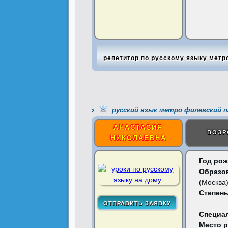
репетитор по русскому языку метр
русский язык метро филевский п
2
АНАСТАСИЯ
ВОЗР
НИКОЛАЕВНА
Год рож
Образо
(Москва
Степень
Специа
Место 