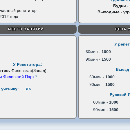
Будни
-
частный репетитор
Выходные
- утр
2012 года
МЕСТО ЗАНЯТИЙ
ЦЕНА 
У репе
60мин -
1000
90мин -
1500
У Репетитора:
Выезд 
етро:
Филевская(Запад)
м.Филевский Парк
*
60мин -
1000
90мин -
1500
 ученику:
ДА
Русский 
60мин -
1000
90мин -
1500