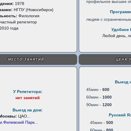
профильное высшее о
дения:
1978
вание:
НГПУ (Новосибирск)
Программ
льность:
Филология
людям с ограниченны
частный репетитор
2010 года
Удобное 
Любой день, 
МЕСТО ЗАНЯТИЙ
ЦЕНА 
Выезд 
45мин -
600
У Репетитора:
60мин -
1000
нет занятий
90мин -
1200
Выезд на дом:
Русский Я
 Москвы:
ЦАО
...
м.Филевский Парк
...
45мин -
500
60мин -
800