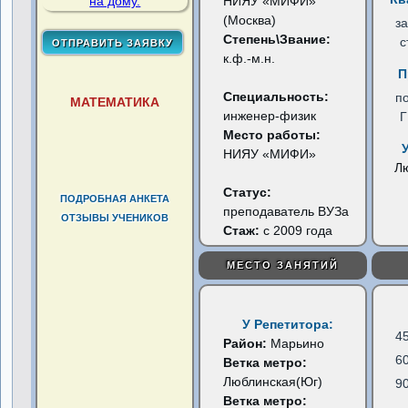
НИЯУ «МИФИ»
(Москва)
з
Степень\Звание:
с
к.ф.-м.н.
П
Специальность:
п
МАТЕМАТИКА
инженер-физик
Место работы:
НИЯУ «МИФИ»
Л
Статус:
ПОДРОБНАЯ АНКЕТА
преподаватель ВУЗа
ОТЗЫВЫ УЧЕНИКОВ
Стаж:
с 2009 года
МЕСТО ЗАНЯТИЙ
У Репетитора:
4
Район:
Марьино
6
Ветка метро:
Люблинская(Юг)
9
Ветка метро: