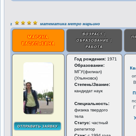
математика метро марьино
2
ВОЗРАСТ |
МАРИНА
П
ОБРАЗОВАНИЕ |
ВАСИЛЬЕВНА
РАБОТА
Год рождения:
1971
Образование:
Кв
МГУ(филиал)
о
(Ульяновск)
В
Степень\Звание:
кандидат наук
П
п
Специальность:
физика твердого
тела
Статус:
частный
репетитор
Стаж:
с 1994 года