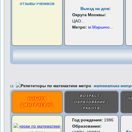
ОТЗЫВЫ УЧЕНИКОВ
Выезд на дом:
Округа Москвы:
ЦАО
...
Метро:
м.Марьино
...
математика метро
13
ВОЗРАСТ |
НИКИТА
П
ОБРАЗОВАНИЕ |
ДМИТРИЕВИЧ
РАБОТА
Год рождения:
1986
Образование:
Кв