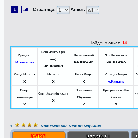
1
all
Страница:
Анкет:
Найдено анкет:
14
Цена Занятия (60
Предмет
Место занятий
Пол Репетитора
мин)
не важно
не важно
Математика
не важно
Округ Москвы
Москвы
Ветка Метро
Станция Метро
Г
x
x
x
м.Марьино
Статус
Программа
Программа по Ин-
Опыт\Квалификация
Ф
Репетитора
Обучения
Языкам
x
x
x
x
математика метро марьино
1
ЮЛИЯ
ВОЗРАСТ |