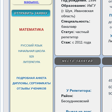
Год рождения:
1994
о
Образование:
ИвГУ
ч
(г. Шуя, Ивановская
П
область)
Специальность:
д
бакалавр
о
МАТЕМАТИКА
Статус:
частный
репетитор
Л
Стаж:
с 2011 года
РУССКИЙ ЯЗЫК
НАЧАЛЬНАЯ ШКОЛА
929
МЕСТО ЗАНЯТИЙ
ЛИТЕРАТУРА
ПОДРОБНАЯ АНКЕТА
4
ДИПЛОМЫ, СЕРТИФИКАТЫ
6
ОТЗЫВЫ УЧЕНИКОВ
У Репетитора:
9
Район:
Бескудниковский
Выезд на дом: