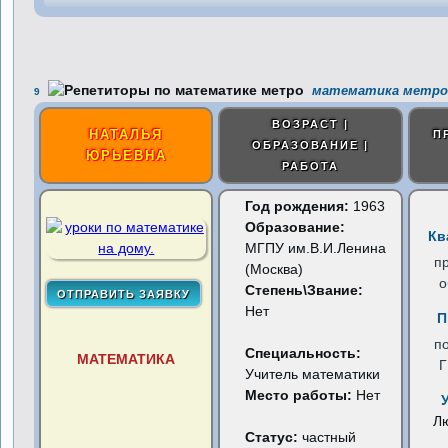
математика метро
9
ВОЗРАСТ |
НАТАЛЬЯ
П
ОБРАЗОВАНИЕ |
ЮРЬЕВНА
РАБОТА
Год рождения:
1963
Образование:
Кв
МГПУ им.В.И.Ленина
п
(Москва)
о
Степень\Звание:
Нет
П
п
Специальность:
МАТЕМАТИКА
Учитель математики
Место работы:
Нет
Л
Статус:
частный