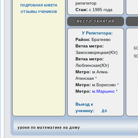
репетитор
ПОДРОБНАЯ АНКЕТА
Стаж:
с 1985 года
ОТЗЫВЫ УЧЕНИКОВ
МЕСТО ЗАНЯТИЙ
У Репетитора:
Район:
Братеево
Ветка метро:
6
Замоскворецкая(Юг)
9
Ветка метро:
Люблинская(Юг)
Метро:
м.Алма-
Атинская
*
Метро:
м.Борисово
*
Метро:
м.Марьино
*
Выезд к
ученику:
ДА
уроки по математике на дому