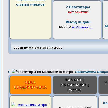
ОТЗЫВЫ УЧЕНИКОВ
У Репетитора:
нет занятий
Выезд на дом:
М
Метро:
м.Марьино
...
уроки по математике на дому
математика метро
6
ВОЗРАСТ |
АННА
П
ОБРАЗОВАНИЕ |
ВЛАДИМИРОВНА
РАБОТА
Кв