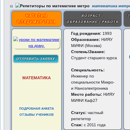
математика метро
11
НАТАЛЬЯ
ВОЗРАСТ |
ВЛАДИМИРОВНА
ОБРАЗОВАНИЕ | РАБОТА
Год рождения:
1993
Образование:
НИЯУ
МИФИ (Москва)
Степень\Звание:
Студент старшего курса
Специальность:
Инженер по
МАТЕМАТИКА
специальности Микро-
и Наноэлектроника
Место работы:
НИЯУ
МИФИ Каф27
ПОДРОБНАЯ АНКЕТА
Статус:
частный
ОТЗЫВЫ УЧЕНИКОВ
репетитор
Стаж:
с 2011 года