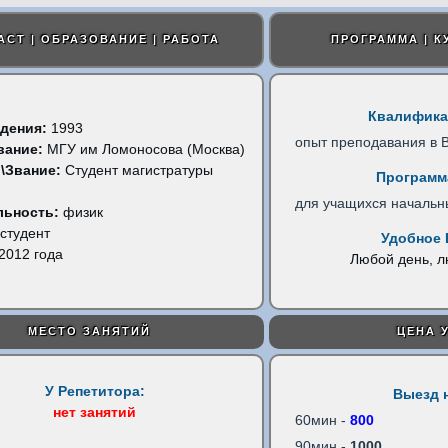
АСТ | ОБРАЗОВАНИЕ | РАБОТА
ПРОГРАММА | К
Квалифика
дения:
1993
опыт преподавания в 
вание:
МГУ им Ломоносова (Москва)
\Звание:
Студент магистратуры
Программ
для учащихся начальн
льность:
физик
студент
Удобное 
2012 года
Любой день, 
МЕСТО ЗАНЯТИЙ
ЦЕНА 
У Репетитора:
Выезд 
нет занятий
60мин -
800
90мин -
1000