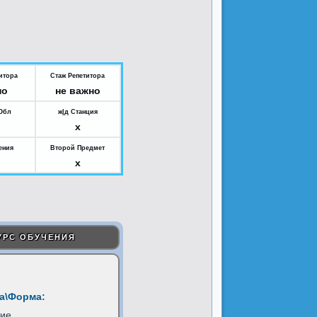
итора
Стаж Репетитора
но
не важно
Обл
ж|д Станция
x
ения
Второй Предмет
x
УРС ОБУЧЕНИЯ
а\Форма:
ние
...