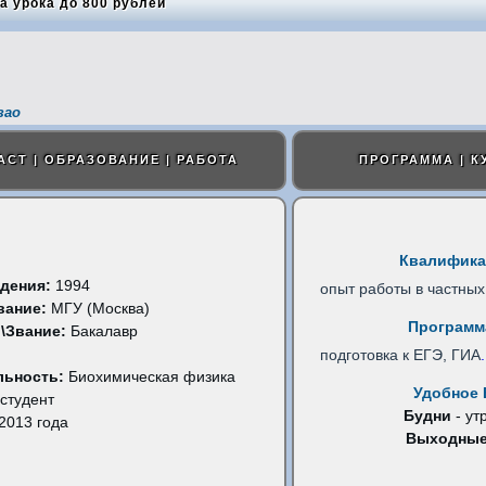
а урока до 800 рублей
зао
АСТ | ОБРАЗОВАНИЕ | РАБОТА
ПРОГРАММА | К
Квалифика
дения:
1994
опыт работы в частных
вание:
МГУ (Москва)
Программ
\Звание:
Бакалавр
подготовка к ЕГЭ, ГИА
.
льность:
Биохимическая физика
Удобное 
студент
Будни
- ут
2013 года
Выходны