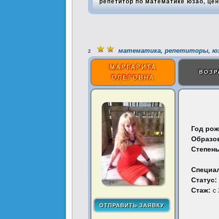
репетитор по математике юзао, цен
математика, репетиторы, ю
2
МАРГАРИТА
ВОЗР
ОЛЕГОВНА
Год рож
Образо
Степень
Специа
Статус:
Стаж:
с 