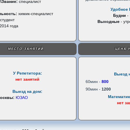
\Звание:
специалист
Удобное 
льность:
химик-специалист
Будни
-
студент
Выходные
- утр
2014 года
МЕСТО ЗАНЯТИЙ
ЦЕНА 
У Репетитора:
Выезд 
нет занятий
60мин -
800
90мин -
1200
Выезд на дом:
Математик
Москвы:
ЮЗАО
нет з