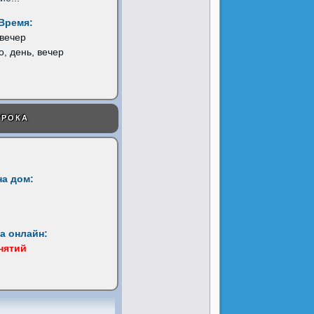
Время:
 вечер
о, день, вечер
УРОКА
на дом:
а онлайн:
анятий