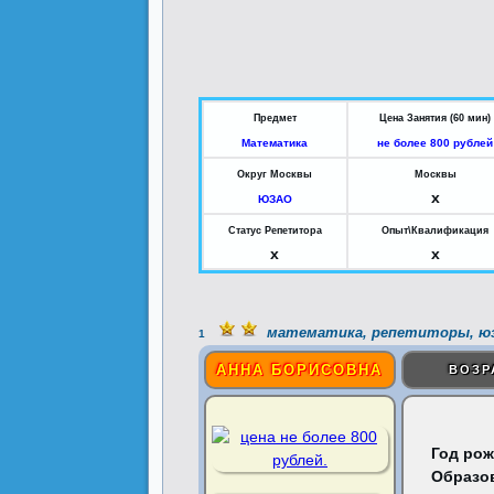
Предмет
Цена Занятия (60 мин)
Математика
не более 800 рублей
Округ Москвы
Москвы
x
ЮЗАО
Статус Репетитора
Опыт\Квалификация
x
x
математика, репетиторы, ю
1
АННА БОРИСОВНА
ВОЗР
Год рож
Образо