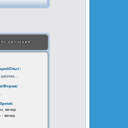
УРС ОБУЧЕНИЯ
ция\Опыт:
 школах
...
а\Форма:
..
Время:
ро, вечер
е
- вечер