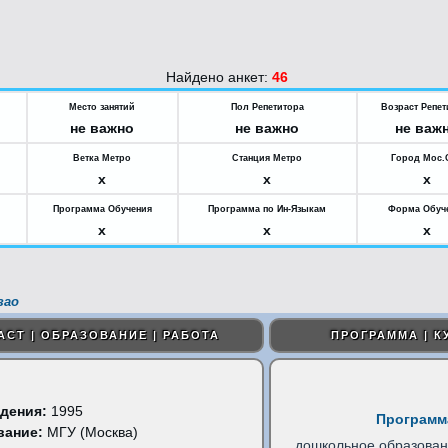
Найдено анкет:
46
Место занятий
Пол Репетитора
Возраст Репет
не важно
не важно
не важ
Ветка Метро
Станция Метро
Город Мос.
x
x
x
Программа Обучения
Программа по Ин-Языкам
Форма Обуч
x
x
x
зао
АСТ | ОБРАЗОВАНИЕ | РАБОТА
ПРОГРАММА | К
дения:
1995
Программ
вание:
МГУ (Москва)
дошкольное образова