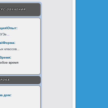
УРС ОБУЧЕНИЯ
ция\Опыт:
ВУЗе
...
а\Форма:
ых классов
...
Время:
любое время
УРОКА
на дом: