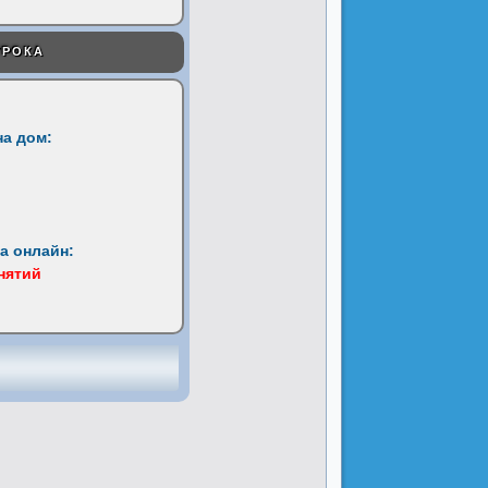
УРОКА
на дом:
а онлайн:
анятий