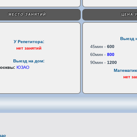
МЕСТО ЗАНЯТИЙ
ЦЕНА 
Выезд 
У Репетитора:
45мин -
600
нет занятий
60мин -
800
Выезд на дом:
90мин -
1200
Москвы:
ЮЗАО
Математик
нет з
зао