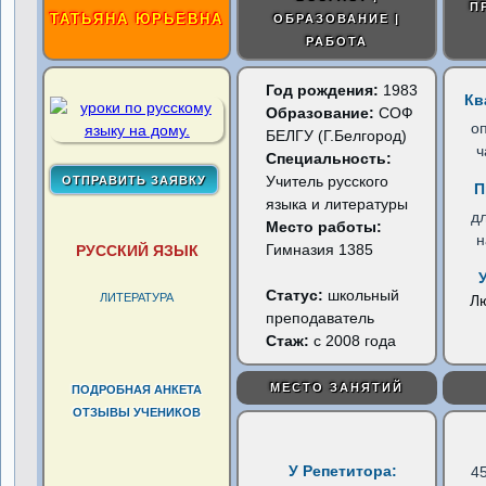
П
ТАТЬЯНА ЮРЬЕВНА
ОБРАЗОВАНИЕ |
РАБОТА
Год рождения:
1983
Кв
Образование:
СОФ
о
БЕЛГУ (Г.Белгород)
ч
Специальность:
Учитель русского
П
языка и литературы
д
Место работы:
н
Гимназия 1385
РУССКИЙ ЯЗЫК
Статус:
школьный
ЛИТЕРАТУРА
Л
преподаватель
Стаж:
с 2008 года
МЕСТО ЗАНЯТИЙ
ПОДРОБНАЯ АНКЕТА
ОТЗЫВЫ УЧЕНИКОВ
У Репетитора:
4