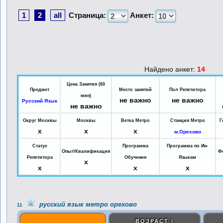
1
2
all
Страница:
Анкет:
Найдено анкет:
14
Цена Занятия (60
Предмет
Место занятий
Пол Репетитора
мин)
не важно
не важно
Русский Язык
не важно
Округ Москвы
Москвы
Ветка Метро
Станция Метро
Г
x
x
x
м.Орехово
Статус
Программа
Программа по Ин-
Опыт\Квалификация
Ф
Репетитора
Обучения
Языкам
x
x
x
x
русский язык метро орехово
11
ВОЗРАСТ |