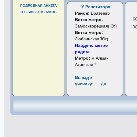
ПОДРОБНАЯ АНКЕТА
У Репетитора:
ОТЗЫВЫ УЧЕНИКОВ
Район:
Братеево
6
Ветка метро:
Замоскворецкая(Юг)
9
Ветка метро:
Люблинская(Юг)
Найдено метро
рядом:
Метро:
м.Алма-
Атинская
*
Выезд к
ученику:
ДА