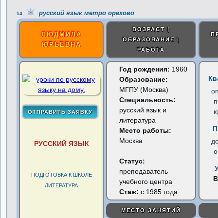
русский язык метро орехово
14
ВОЗРАСТ |
ЛЮДМИЛА
П
ОБРАЗОВАНИЕ |
ЮРЬЕВНА
РАБОТА
Год рождения:
1960
Кв
Образование:
МГПУ (Москва)
о
Специальность:
п
русский язык и
к
литература
П
Место работы:
Москва
д
РУССКИЙ ЯЗЫК
о
Статус:
преподаватель
ПОДГОТОВКА К ШКОЛЕ
В
учебного центра
ЛИТЕРАТУРА
Стаж:
с 1985 года
МЕСТО ЗАНЯТИЙ