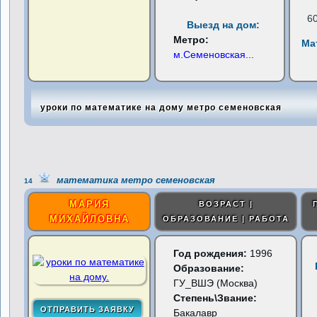
6
Выезд на дом:
Метро:
Ма
м.Семеновская
...
уроки по математике на дому метро семеновская
математика метро семеновская
14
МАРИЯ
ВОЗРАСТ |
МИХАЙЛОВНА
ОБРАЗОВАНИЕ | РАБОТА
Год рождения:
1996
Образование:
ГУ_ВШЭ (Москва)
Степень\Звание:
Бакалавр