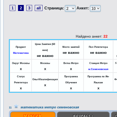
1
2
3
all
Страница:
Анкет:
Найдено анкет:
22
Цена Занятия (60
Предмет
Место занятий
Пол Репетитора
мин)
не важно
не важно
Математика
не важно
Округ Москвы
Москвы
Ветка Метро
Станция Метро
Г
x
x
x
м.Семеновская
Статус
Программа
Программа по Ин-
Опыт\Квалификация
Ф
Репетитора
Обучения
Языкам
x
x
x
x
математика метро семеновская
11
МАКСИМ
ВОЗРАСТ |