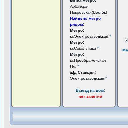
Ветка метро:
Арбатско-
Покровская(Восток)
Найдено метро
рядом:
Метро:
м.Электрозаводская
*
6
Метро:
м.Сокольники
*
Ма
Метро:
м.Преображенская
Пл.
*
ж|д Станция:
Электрозаводская
*
Выезд на дом:
нет занятий