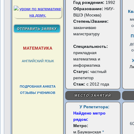
Год рождения:
1992
Образование:
НИУ-
Кв
ВШЭ (Москва)
м
Степень\Звание:
с
заканчиваю
магистратуру
П
д
Специальность:
МАТЕМАТИКА
о
прикладная
математика и
АНГЛИЙСКИЙ ЯЗЫК
информатика
Л
Статус:
частный
репетитор
Стаж:
с 2012 года
ПОДРОБНАЯ АНКЕТА
ОТЗЫВЫ УЧЕНИКОВ
МЕСТО ЗАНЯТИЙ
У Репетитора:
Найдено метро
рядом:
6
Метро:
м.Бауманская
*