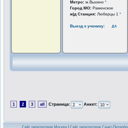
Метро:
м.Выхино
*
Город МО:
Раменское
ж|д Станция:
Люберцы 1
*
Выезд к ученику:
ДА
1
2
3
all
Страница:
Анкет:
Сайт репетиторов Москва
|
Сайт репетиторов Санкт-Петербу