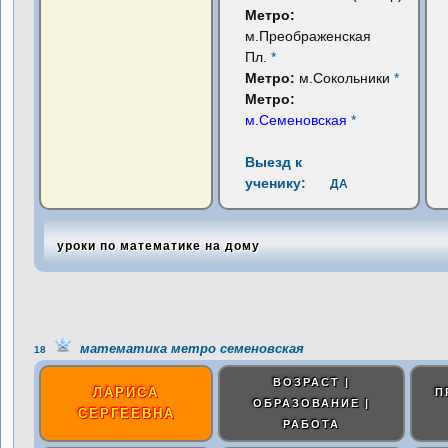
Метро:
м.Преображенская
Пл.
*
Метро:
м.Сокольники
*
Метро:
м.Семеновская
*
Выезд к
ученику:
ДА
уроки по математике на дому
математика метро семеновская
18
ВОЗРАСТ |
ЛАРИСА
П
ОБРАЗОВАНИЕ |
СЕРГЕЕВНА
РАБОТА