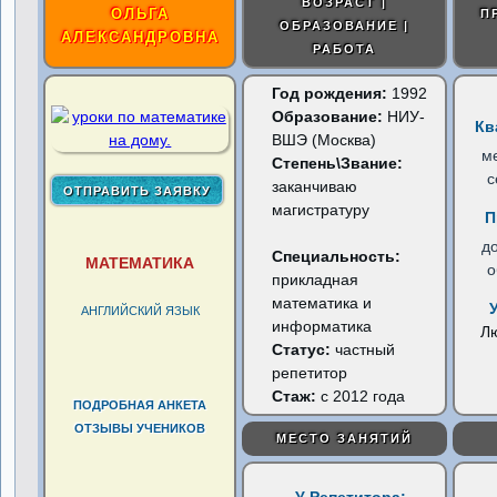
ВОЗРАСТ |
ОЛЬГА
П
ОБРАЗОВАНИЕ |
АЛЕКСАНДРОВНА
РАБОТА
Год рождения:
1992
Образование:
НИУ-
Кв
ВШЭ (Москва)
м
Степень\Звание:
с
заканчиваю
магистратуру
П
д
Специальность:
МАТЕМАТИКА
о
прикладная
математика и
АНГЛИЙСКИЙ ЯЗЫК
информатика
Л
Статус:
частный
репетитор
Стаж:
с 2012 года
ПОДРОБНАЯ АНКЕТА
ОТЗЫВЫ УЧЕНИКОВ
МЕСТО ЗАНЯТИЙ