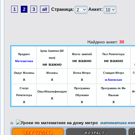
1
2
3
all
Страница:
Анкет:
Найдено анкет:
30
Цена Занятия (60
Предмет
Место занятий
Пол Репетитора
мин)
не важно
не важно
Математика
не важно
Округ Москвы
Москвы
Ветка Метро
Станция Метро
Г
x
x
x
м.Киевская
Статус
Программа
Программа по Ин-
Опыт\Квалификация
Ф
Репетитора
Обучения
Языкам
x
x
x
x
математика мет
11
ВЛАДИСЛАВ
ВОЗРАСТ |