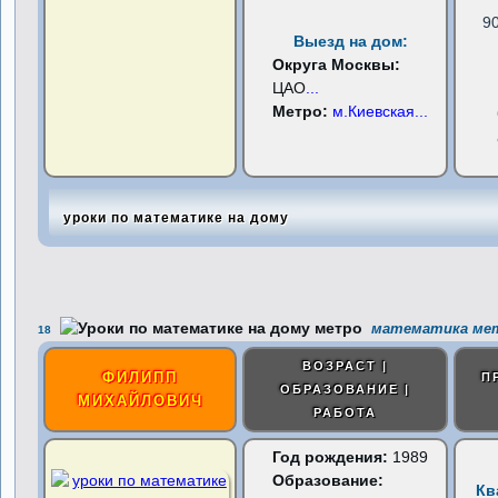
9
Выезд на дом:
Округа Москвы:
ЦАО
...
Метро:
м.Киевская
...
уроки по математике на дому
математика мет
18
ВОЗРАСТ |
ФИЛИПП
П
ОБРАЗОВАНИЕ |
МИХАЙЛОВИЧ
РАБОТА
Год рождения:
1989
Образование:
Кв