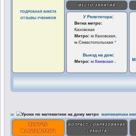
МЕСТО ЗАНЯТИЙ
ПОДРОБНАЯ АНКЕТА
У Репетитора:
ОТЗЫВЫ УЧЕНИКОВ
Ветка метро:
Каховская
Метро:
м.Каховская,
м.Севастопольская
*
Выезд на дом:
М
Метро:
м.Киевская
...
математика мет
16
ВИКТОР
ВОЗРАСТ | ОБРАЗОВАНИЕ
МАКСИМОВИЧ
| РАБОТА