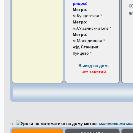
рядом:
6
Метро:
9
м.Кунцевская
*
Метро:
м.Славянский Блв
*
Метро:
м.Молодежная
*
ж|д Станция:
Кунцево
*
Выезд на дом:
нет занятий
математика мет
19