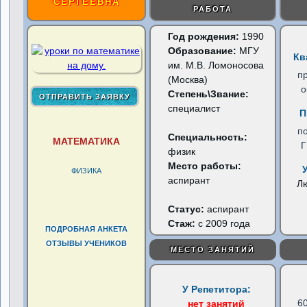
СЕРГЕЕВНА
РАБОТА
Год рождения:
1990
Образование:
МГУ
Кв
им. М.В. Ломоносова
п
(Москва)
о
Степень\Звание:
специалист
П
п
Специальность:
МАТЕМАТИКА
физик
Место работы:
ФИЗИКА
аспирант
Л
Статус:
аспирант
Стаж:
с 2009 года
ПОДРОБНАЯ АНКЕТА
ОТЗЫВЫ УЧЕНИКОВ
МЕСТО ЗАНЯТИЙ
У Репетитора:
6
нет занятий