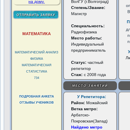
ВолГУ (г.Волгоград)
о
Степень\Звание:
В
Магистр
П
Специальность:
д
Радиофизика
МАТЕМАТИКА
п
Место работы:
п
Индивидуальный
предприниматель
МАТЕМАТИЧЕСКИЙ АНАЛИЗ
Л
ФИЗИКА
Статус:
частный
МАТЕМАТИЧЕСКАЯ
репетитор
СТАТИСТИКА
Стаж:
с 2008 года
734
МЕСТО ЗАНЯТИЙ
У Репетитора:
ПОДРОБНАЯ АНКЕТА
Район:
Можайский
ОТЗЫВЫ УЧЕНИКОВ
Ветка метро:
Арбатско-
Покровская(Запад)
Найдено метро