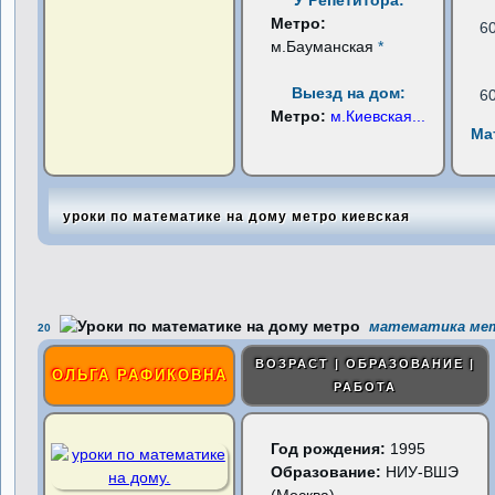
У Репетитора:
Метро:
6
м.Бауманская
*
Выезд на дом:
6
Метро:
м.Киевская
...
Ма
уроки по математике на дому метро киевская
математика мет
20
ВОЗРАСТ | ОБРАЗОВАНИЕ |
ОЛЬГА РАФИКОВНА
РАБОТА
Год рождения:
1995
Образование:
НИУ-ВШЭ