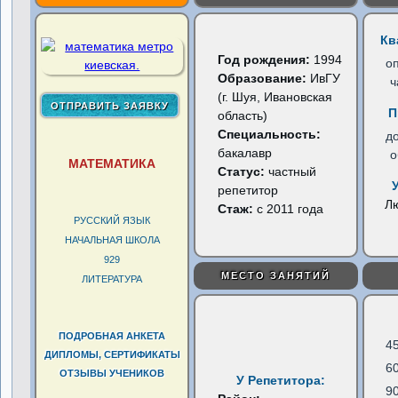
Кв
Год рождения:
1994
о
Образование:
ИвГУ
ч
(г. Шуя, Ивановская
П
область)
Специальность:
д
бакалавр
о
МАТЕМАТИКА
Статус:
частный
репетитор
Л
Стаж:
с 2011 года
РУССКИЙ ЯЗЫК
НАЧАЛЬНАЯ ШКОЛА
929
МЕСТО ЗАНЯТИЙ
ЛИТЕРАТУРА
ПОДРОБНАЯ АНКЕТА
4
ДИПЛОМЫ, СЕРТИФИКАТЫ
6
ОТЗЫВЫ УЧЕНИКОВ
У Репетитора:
9