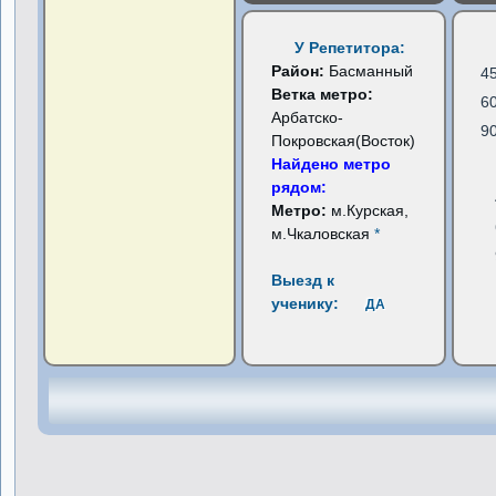
У Репетитора:
Район:
Басманный
4
Ветка метро:
6
Арбатско-
9
Покровская(Восток)
Найдено метро
рядом:
Метро:
м.Курская,
м.Чкаловская
*
Выезд к
ученику:
ДА