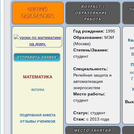
ВОЗРАСТ |
СЕРГЕЙ
П
ОБРАЗОВАНИЕ |
ЭДУАРДОВИЧ
РАБОТА
Год рождения:
1995
Образование:
МЭИ
Кв
(Москва)
о
Степень\Звание:
В
студент
П
Специальность:
п
Релейная защита и
МАТЕМАТИКА
автоматизация
энергосистем
ФИЗИКА
Место работы:
студент
Вых
Статус:
студент
ПОДРОБНАЯ АНКЕТА
Стаж:
с 2013 года
ОТЗЫВЫ УЧЕНИКОВ
МЕСТО ЗАНЯТИЙ