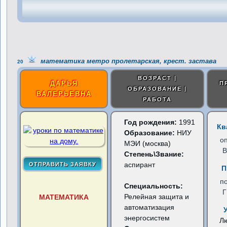
математика метро пролетарская, крест. застава
20
ВОЗРАСТ |
ДАРЬЯ
П
ОБРАЗОВАНИЕ |
ВАЛЕРЬЕВНА
РАБОТА
Год рождения:
1991
Кв
Образование:
НИУ
о
МЭИ (москва)
В
Степень\Звание:
аспирант
П
п
Специальность:
Релейная защита и
МАТЕМАТИКА
автоматизация
энергосистем
Л