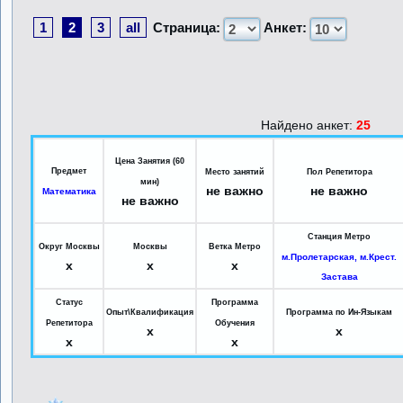
1
2
3
all
Страница:
Анкет:
Найдено анкет:
25
Цена Занятия (60
Предмет
Место занятий
Пол Репетитора
мин)
не важно
не важно
Математика
не важно
Станция Метро
Округ Москвы
Москвы
Ветка Метро
м.Пролетарская, м.Крест.
x
x
x
Застава
Статус
Программа
Опыт\Квалификация
Программа по Ин-Языкам
Репетитора
Обучения
x
x
x
x