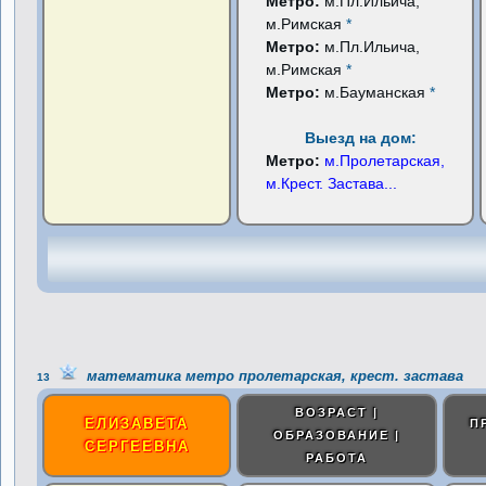
Метро:
м.Пл.Ильича,
м.Римская
*
Метро:
м.Пл.Ильича,
м.Римская
*
Метро:
м.Бауманская
*
Выезд на дом:
Метро:
м.Пролетарская,
м.Крест. Застава
...
математика метро пролетарская, крест. застава
13
ВОЗРАСТ |
ЕЛИЗАВЕТА
П
ОБРАЗОВАНИЕ |
СЕРГЕЕВНА
РАБОТА