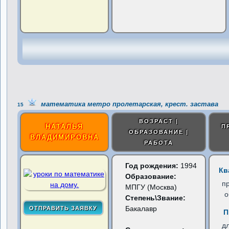
математика метро пролетарская, крест. застава
15
ВОЗРАСТ |
НАТАЛЬЯ
П
ОБРАЗОВАНИЕ |
ВЛАДИМИРОВНА
РАБОТА
Год рождения:
1994
Кв
Образование:
п
МПГУ (Москва)
о
Степень\Звание:
Бакалавр
П
д