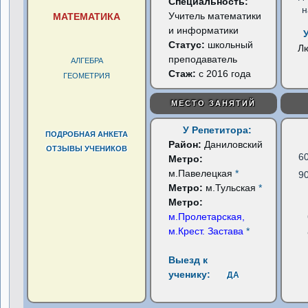
Специальность:
н
Учитель математики
МАТЕМАТИКА
и информатики
Статус:
школьный
Л
преподаватель
АЛГЕБРА
Стаж:
с 2016 года
ГЕОМЕТРИЯ
МЕСТО ЗАНЯТИЙ
У Репетитора:
ПОДРОБНАЯ АНКЕТА
Район:
Даниловский
ОТЗЫВЫ УЧЕНИКОВ
6
Метро:
м.Павелецкая
*
9
Метро:
м.Тульская
*
Метро:
м.Пролетарская,
м.Крест. Застава
*
Выезд к
ученику:
ДА