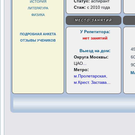
Статус:
аспирант
ИСТОРИЯ
Стаж:
с 2010 года
ЛИТЕРАТУРА
ФИЗИКА
МЕСТО ЗАНЯТИЙ
У Репетитора:
ПОДРОБНАЯ АНКЕТА
нет занятий
ОТЗЫВЫ УЧЕНИКОВ
4
Выезд на дом:
Округа Москвы:
6
ЦАО
...
9
Метро:
М
м.Пролетарская,
м.Крест. Застава
...