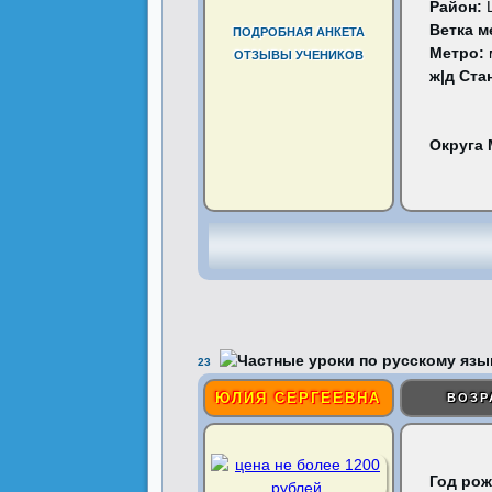
Район:
Ветка м
ПОДРОБНАЯ АНКЕТА
Метро:
ОТЗЫВЫ УЧЕНИКОВ
ж|д Ста
Округа
23
ЮЛИЯ СЕРГЕЕВНА
ВОЗР
Год рож