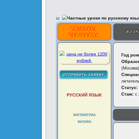
22
ВАСИЛИСА
ВОЗР
СЕРГЕЕВНА
Год рож
Образо
(Москва
Специа
летател
Статус:
Стаж:
с 
РУССКИЙ ЯЗЫК
МАТЕМАТИКА
ФИЗИКА