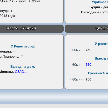
\Звание:
студент 3 курса
Удобное 
Будни
- де
студент
Выходные
- утр
2013 года
МЕСТО ЗАНЯТИЙ
ЦЕНА 
У репе
У Репетитора:
60мин -
750
Москвы:
--
м.Планерная
*
Выезд 
60мин -
750
Выезд на дом:
 Москвы:
СЗАО
...
Русский Яз
60мин -
750