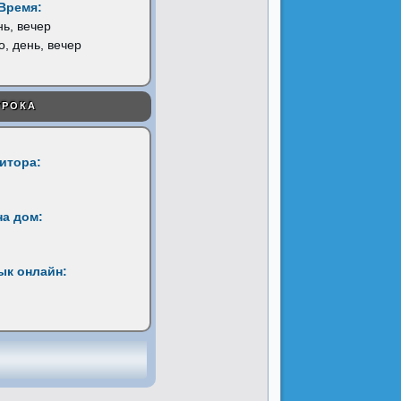
Время:
нь, вечер
о, день, вечер
УРОКА
титора:
на дом:
ык онлайн: