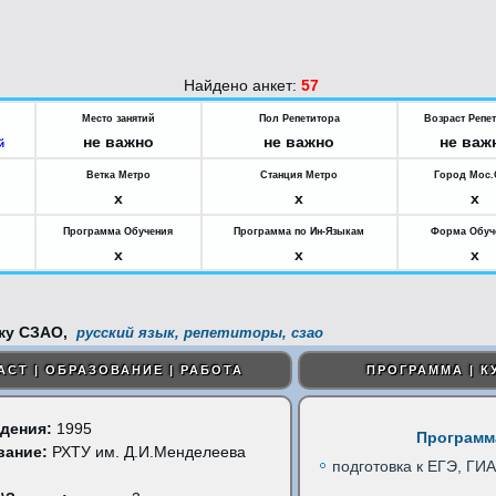
Найдено анкет:
57
Место занятий
Пол Репетитора
Возраст Репе
не важно
не важно
не важ
й
Ветка Метро
Станция Метро
Город Мос
x
x
x
Программа Обучения
Программа по Ин-Языкам
Форма Обуч
x
x
x
русский язык, репетиторы, сзао
АСТ | ОБРАЗОВАНИЕ | РАБОТА
ПРОГРАММА | К
дения:
1995
Программ
вание:
РХТУ им. Д.И.Менделеева
подготовка к ЕГЭ, ГИА
)