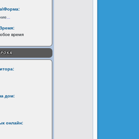
а\Форма:
ние
...
Время:
любое время
УРОКА
титора:
на дом:
ык онлайн: