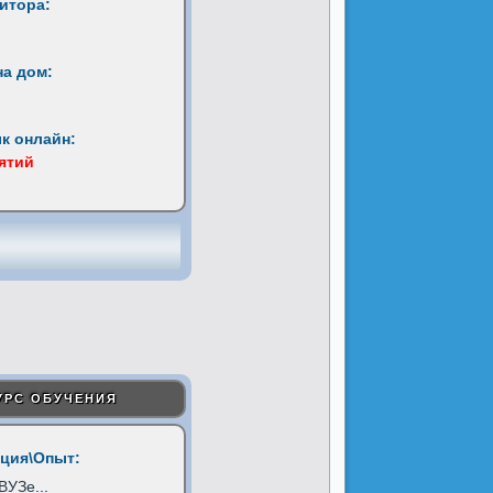
титора:
на дом:
к онлайн:
нятий
УРС ОБУЧЕНИЯ
ция\Опыт:
 ВУЗе
...