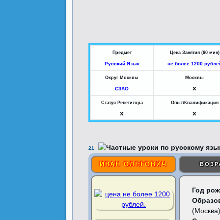
Предмет
Цена Занятия (60 мин)
Русский Язык
не более 1200 рубле
Округ Москвы
Москвы
x
СЗАО
Статус Репетитора
Опыт\Квалификация
x
x
21
ИВАН ОЛЕГОВИЧ
ВОЗР
Год рож
Образо
(Москва