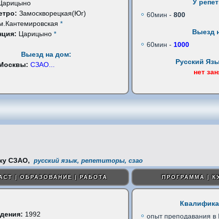
У репе
Царицыно
етро:
Замоскворецкая(Юг)
60мин -
800
м.Кантемировская
*
Выезд 
нция:
Царицыно
*
60мин -
1000
Выезд на дом:
Русский Язы
 Москвы:
СЗАО
...
нет за
русский язык, репетиторы, сзао
АСТ | ОБРАЗОВАНИЕ | РАБОТА
ПРОГРАММА | К
Квалифика
дения:
1992
опыт преподавания в