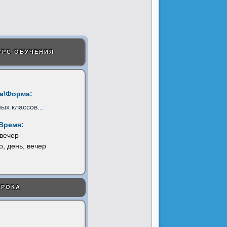
УРС ОБУЧЕНИЯ
а\Форма:
ых классов
...
Время:
 вечер
о, день, вечер
УРОКА