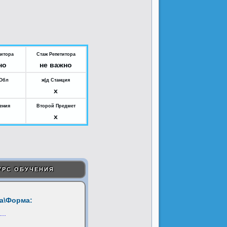
титора
Стаж Репетитора
но
не важно
.Обл
ж|д Станция
x
ения
Второй Предмет
x
УРС ОБУЧЕНИЯ
а\Форма:
...