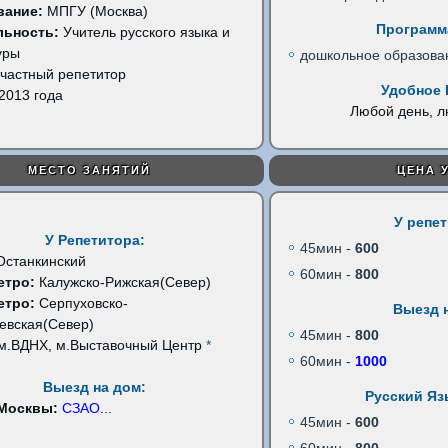
вание:
МПГУ (Москва)
Программ
льность:
Учитель русского языка и
уры
дошкольное образова
частный репетитор
Удобное 
2013 года
Любой день, 
МЕСТО ЗАНЯТИЙ
ЦЕНА 
У репе
У Репетитора:
45мин -
600
Останкинский
60мин -
800
етро:
Калужско-Рижская(Север)
етро:
Серпуховско-
Выезд 
евская(Север)
45мин -
800
м.ВДНХ, м.Выставочный Центр
*
60мин -
1000
Выезд на дом:
Русский Яз
 Москвы:
СЗАО
...
45мин -
600