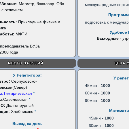
\Звание:
Магистр, бакалавр. Оба
международные серти
 с отличием
Программ
льность:
Прикладные физика и
подготовка к междуна
ика
Удобное 
работы:
МФТИ
Выходные
- утр
преподаватель ВУЗа
2000 года
МЕСТО ЗАНЯТИЙ
ЦЕНА 
У Репетитора:
У репе
етро:
Серпуховско-
45мин -
1000
евская(Север)
60мин -
1000
м.Тимирязевская
*
м.Савеловская
*
90мин -
1000
МО:
Долгопрудный
Математи
нция:
Хлебниково
*
45мин -
1000
Выезд на дом:
60мин -
1000