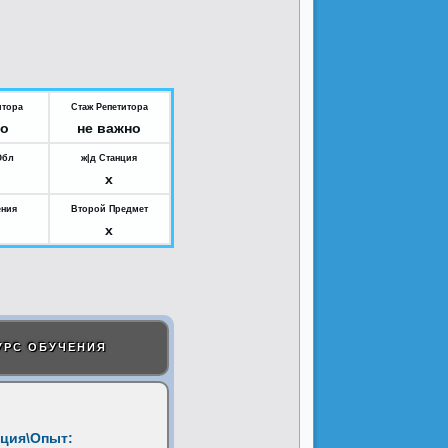
итора
Стаж Репетитора
но
не важно
Обл
ж|д Станция
x
ения
Второй Предмет
x
УРС ОБУЧЕНИЯ
ция\Опыт: