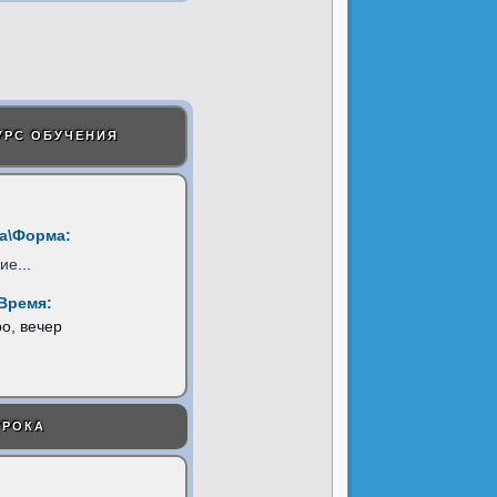
УРС ОБУЧЕНИЯ
а\Форма:
ние
...
Время:
ро, вечер
УРОКА