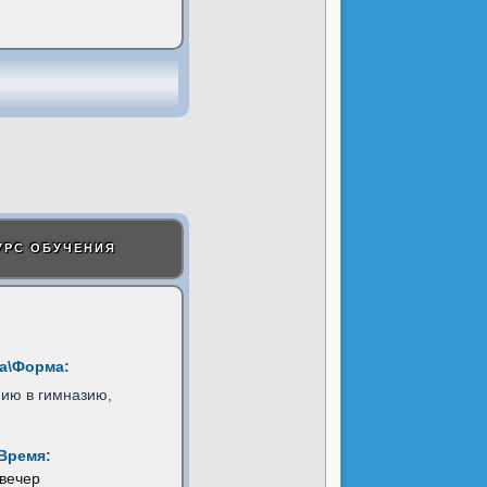
УРС ОБУЧЕНИЯ
а\Форма:
нию в гимназию,
Время:
 вечер