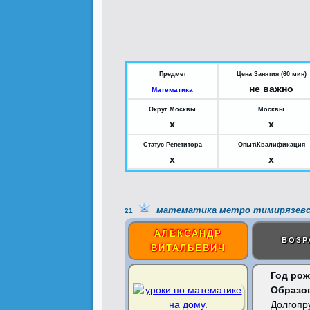
Предмет
Цена Занятия (60 мин)
не важно
Математика
Округ Москвы
Москвы
x
x
Статус Репетитора
Опыт\Квалификация
x
x
математика метро тимирязевс
21
АЛЕКСАНДР
ВОЗР
ВИТАЛЬЕВИЧ
Год рож
Образо
Долгопр