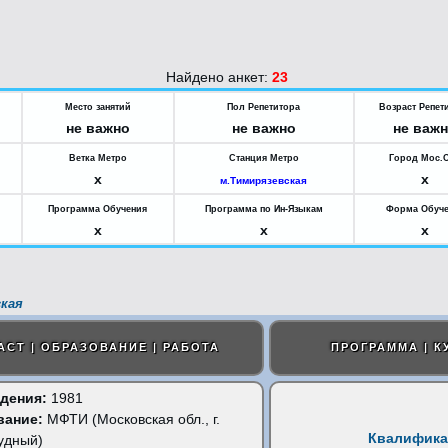
Найдено анкет:
23
Место занятий
Пол Репетитора
Возраст Репет
не важно
не важно
не важ
Ветка Метро
Станция Метро
Город Мос.
x
x
м.Тимирязевская
Программа Обучения
Программа по Ин-Языкам
Форма Обуч
x
x
x
кая
АСТ | ОБРАЗОВАНИЕ | РАБОТА
ПРОГРАММА | К
дения:
1981
вание:
МФТИ (Московская обл., г.
Квалифика
удный)