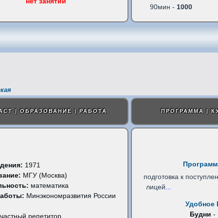
нет занятий
90мин -
1000
кая
АСТ | ОБРАЗОВАНИЕ | РАБОТА
ПРОГРАММА | К
Программ
дения:
1971
вание:
МГУ (Москва)
подготовка к поступле
льность:
математика
лицей
...
работы:
Минэкономразвития России
Удобное 
Будни
-
частный репетитор