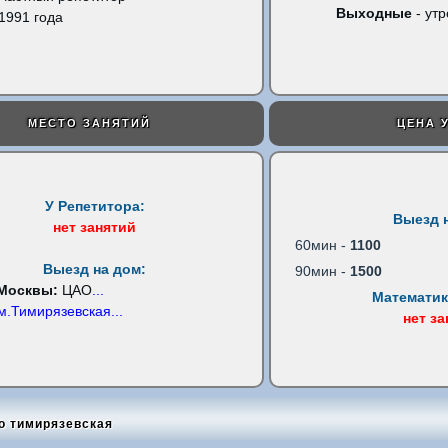
Выходные
- утр
1991 года
МЕСТО ЗАНЯТИЙ
ЦЕНА 
У Репетитора:
Выезд 
нет занятий
60мин -
1100
Выезд на дом:
90мин -
1500
 Москвы:
ЦАО
...
Математик
м.Тимирязевская
...
нет з
о тимирязевская