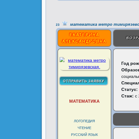
математика метро тимирязевс
23
ЕКАТЕРИНА
ВОЗР
АЛЕКСАНДРОВНА
Год рож
Образо
социаль
Специа
Статус:
Стаж:
с 
МАТЕМАТИКА
ЛОГОПЕДИЯ
ЧТЕНИЕ
РУССКИЙ ЯЗЫК