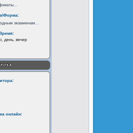
фикаты
...
а\Форма:
родным экзаменам
...
Время:
о, день, вечер
УРОКА
титора:
ка онлайн: