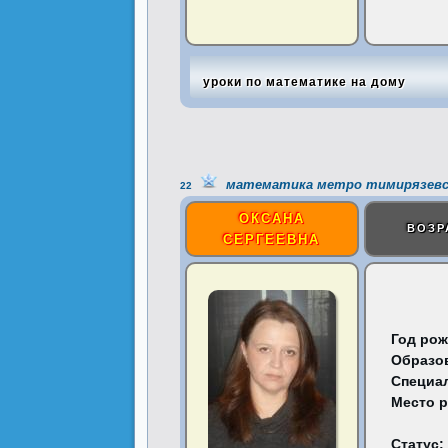
уроки по математике на дому
математика метро тимирязевс
22
ОКСАНА
ВОЗР
СЕРГЕЕВНА
Год рож
Образо
Специа
Место 
Статус: