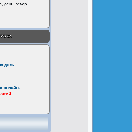
о, день, вечер
УРОКА
на дом:
а онлайн:
анятий