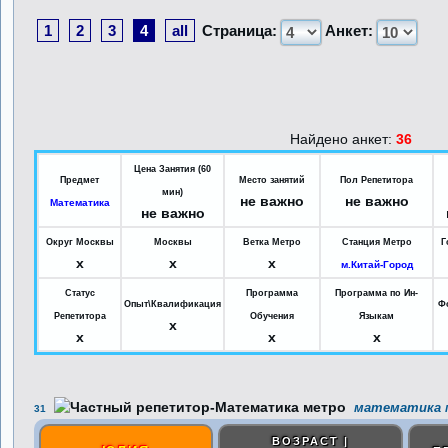
1
2
3
4
all
Страница:
Анкет:
Найдено анкет:
36
Цена Занятия (60
Предмет
Место занятий
Пол Репетитора
мин)
не важно
не важно
Математика
не важно
Округ Москвы
Москвы
Ветка Метро
Станция Метро
Г
x
x
x
м.Китай-Город
Статус
Программа
Программа по Ин-
Опыт\Квалификация
Ф
Репетитора
Обучения
Языкам
x
x
x
x
математика м
31
ВОЗРАСТ |