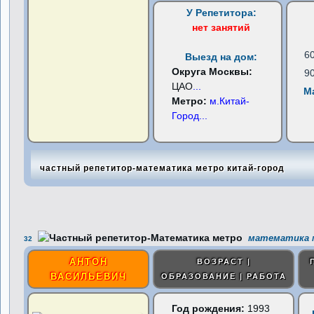
У Репетитора:
нет занятий
6
Выезд на дом:
Округа Москвы:
9
ЦАО
...
М
Метро:
м.Китай-
Город
...
частный репетитор-математика метро китай-город
математика м
32
АНТОН
ВОЗРАСТ |
ВАСИЛЬЕВИЧ
ОБРАЗОВАНИЕ | РАБОТА
Год рождения:
1993