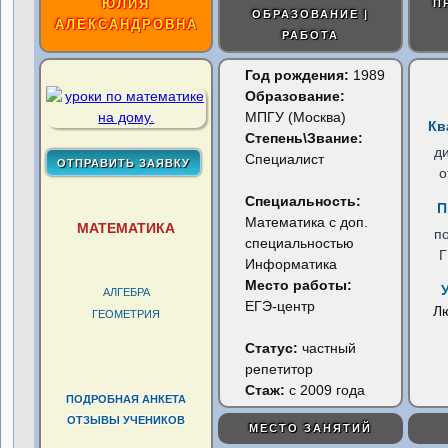
ЮЛИЯ
П
ОБРАЗОВАНИЕ |
АЛЕКСАНДРОВНА
РАБОТА
Год рождения:
1989
Образование:
МПГУ (Москва)
Кв
Степень\Звание:
д
Специалист
о
Специальность:
П
Математика с доп.
МАТЕМАТИКА
п
специальностью
Информатика
Место работы:
АЛГЕБРА
ЕГЭ-центр
Л
ГЕОМЕТРИЯ
Статус:
частный
репетитор
Стаж:
с 2009 года
ПОДРОБНАЯ АНКЕТА
ОТЗЫВЫ УЧЕНИКОВ
МЕСТО ЗАНЯТИЙ