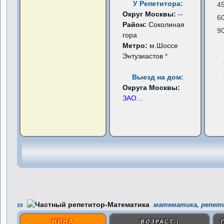
У Репетитора:
4
Округ Москвы:
--
6
Район:
Соколиная
9
гора
Метро:
м.Шоссе
Энтузиастов
*
Выезд на дом:
Округа Москвы:
ЗАО
...
математика, репети
39
НИНА
ВОЗРАСТ |