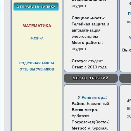
В
студент
П
Специальность:
п
Релейная защита и
МАТЕМАТИКА
автоматизация
энергосистем
ФИЗИКА
Место работы:
студент
Вых
Статус:
студент
ПОДРОБНАЯ АНКЕТА
Стаж:
с 2013 года
ОТЗЫВЫ УЧЕНИКОВ
МЕСТО ЗАНЯТИЙ
У Репетитора:
4
Район:
Басманный
6
Ветка метро:
Арбатско-
9
Покровская(Восток)
Метро:
м.Курская,