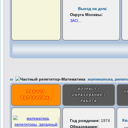
Выезд на дом:
Округа Москвы:
ЗАО
...
математика, репети
40
ВОЗРАСТ |
ЛАРИСА
П
ОБРАЗОВАНИЕ |
ВАЛЕРИЕВНА
РАБОТА
Кв
Год рождения:
1974
Образование:
о