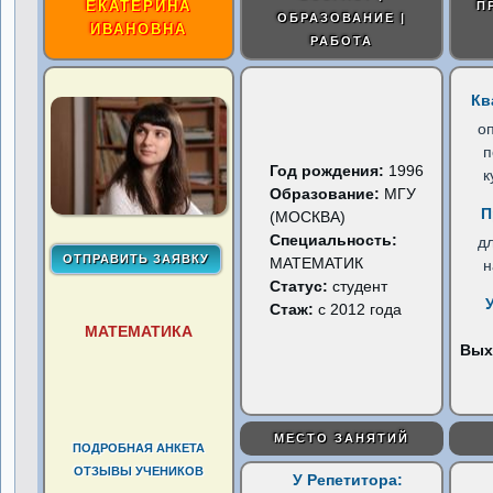
ЕКАТЕРИНА
П
ОБРАЗОВАНИЕ |
ИВАНОВНА
РАБОТА
Кв
о
п
Год рождения:
1996
к
Образование:
МГУ
П
(МОСКВА)
Специальность:
д
МАТЕМАТИК
н
Статус:
студент
Стаж:
с 2012 года
МАТЕМАТИКА
Вых
МЕСТО ЗАНЯТИЙ
ПОДРОБНАЯ АНКЕТА
ОТЗЫВЫ УЧЕНИКОВ
У Репетитора: