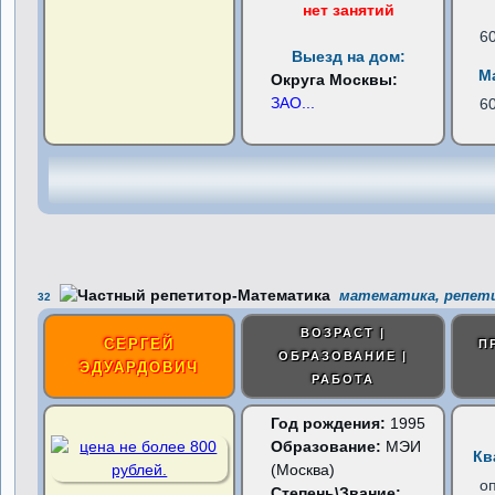
нет занятий
6
Выезд на дом:
М
Округа Москвы:
ЗАО
...
6
математика, репети
32
ВОЗРАСТ |
СЕРГЕЙ
П
ОБРАЗОВАНИЕ |
ЭДУАРДОВИЧ
РАБОТА
Год рождения:
1995
Образование:
МЭИ
Кв
(Москва)
о
Степень\Звание: