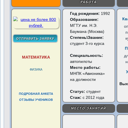
РАБОТА
Год рождения:
1992
Кв
Образование:
МГТУ им. Н.Э.
о
Баумана (Москва)
п
Степень\Звание:
к
студент 3-го курса
П
Специальность:
д
МАТЕМАТИКА
автопилоты
н
Место работы:
ФИЗИКА
МНПК «Авионика»
на должности
Вых
Статус:
студент
ПОДРОБНАЯ АНКЕТА
Стаж:
с 2012 года
ОТЗЫВЫ УЧЕНИКОВ
МЕСТО ЗАНЯТИЙ