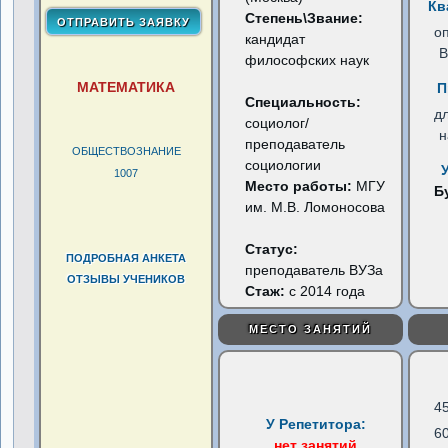
Кв
Степень\Звание:
о
кандидат
В
философских наук
МАТЕМАТИКА
П
Специальность:
д
социолог/
н
преподаватель
ОБЩЕСТВОЗНАНИЕ
социологии
1007
Место работы:
МГУ
Б
им. М.В. Ломоносова
Статус:
ПОДРОБНАЯ АНКЕТА
преподаватель ВУЗа
ОТЗЫВЫ УЧЕНИКОВ
Стаж:
с 2014 года
МЕСТО ЗАНЯТИЙ
4
У Репетитора:
6
нет занятий