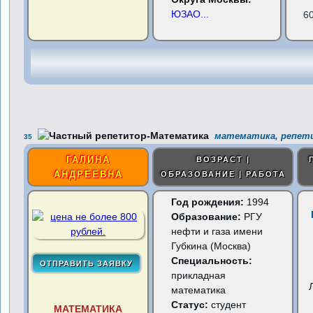
ЮЗАО
...
6
математика, репети
35
ГАЛИНА
ВОЗРАСТ |
АНДРЕЕВНА
ОБРАЗОВАНИЕ | РАБОТА
Год рождения:
1994
Образование:
РГУ
нефти и газа имени
Губкина (Москва)
Специальность:
прикладная
математика
Статус:
студент
МАТЕМАТИКА