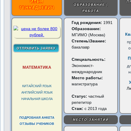
ИЛЬЯ
П
ОБРАЗОВАНИЕ |
ГЕННАДЬЕВИЧ
РАБОТА
Год рождения:
1991
Образование:
Кв
МГИМО (Москва)
Степень\Звание:
п
бакалавр
о
П
Специальность:
Экономист-
д
МАТЕМАТИКА
международник
н
Место работы:
магистратура
КИТАЙСКИЙ ЯЗЫК
Л
АНГЛИЙСКИЙ ЯЗЫК
Статус:
частный
НАЧАЛЬНАЯ ШКОЛА
репетитор
Стаж:
с 2013 года
ПОДРОБНАЯ АНКЕТА
МЕСТО ЗАНЯТИЙ
ОТЗЫВЫ УЧЕНИКОВ