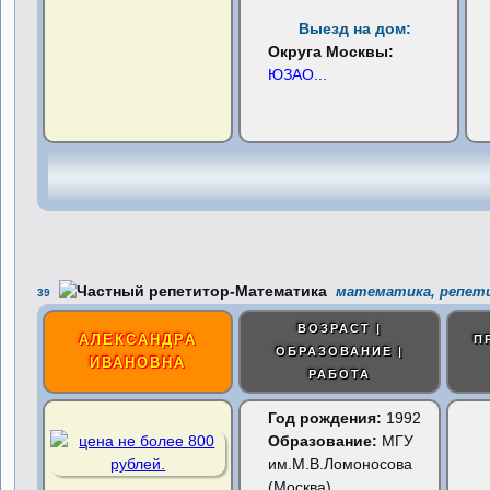
Выезд на дом:
Округа Москвы:
ЮЗАО
...
математика, репети
39
ВОЗРАСТ |
АЛЕКСАНДРА
П
ОБРАЗОВАНИЕ |
ИВАНОВНА
РАБОТА
Год рождения:
1992
Образование:
МГУ
им.М.В.Ломоносова
(Москва)