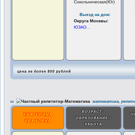
Сокольническая(Юг)
Выезд на дом:
Округа Москвы:
ЮЗАО
...
цена не более 800 рублей
математика, репети
34
ВОЗРАСТ |
ЕКАТЕРИНА
П
ОБРАЗОВАНИЕ |
ИВАНОВНА
РАБОТА