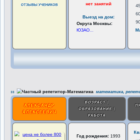
нет занятий
ОТЗЫВЫ УЧЕНИКОВ
4
6
Выезд на дом:
9
Округа Москвы:
ЮЗАО
...
М
математика, репети
33
ВОЗРАСТ |
АЛЕКСАНДР
П
ОБРАЗОВАНИЕ |
АЛЕКСЕЕВИЧ
РАБОТА
Кв
Год рождения:
1993