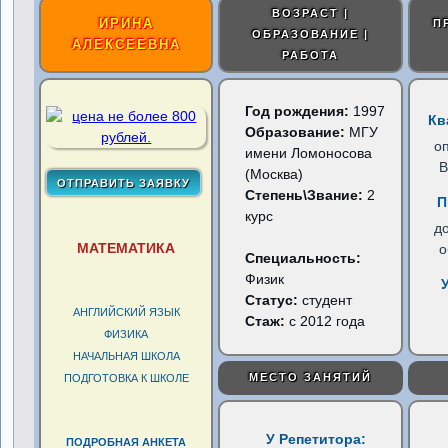
ВОЗРАСТ |
ИРИНА
П
ОБРАЗОВАНИЕ |
АЛЕКСЕЕВНА
РАБОТА
Год рождения:
1997
Кв
Образование:
МГУ
о
имени Ломоносова
В
(Москва)
Степень\Звание:
2
П
курс
д
МАТЕМАТИКА
о
Специальность:
Физик
Статус:
студент
АНГЛИЙСКИЙ ЯЗЫК
Стаж:
с 2012 года
ФИЗИКА
НАЧАЛЬНАЯ ШКОЛА
МЕСТО ЗАНЯТИЙ
ПОДГОТОВКА К ШКОЛЕ
У Репетитора:
ПОДРОБНАЯ АНКЕТА