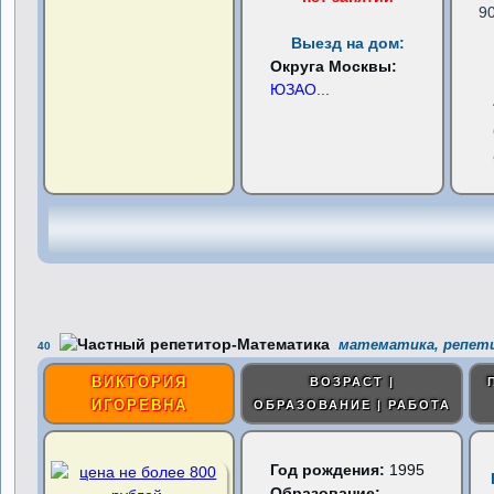
9
Выезд на дом:
Округа Москвы:
ЮЗАО
...
математика, репети
40
ВИКТОРИЯ
ВОЗРАСТ |
ИГОРЕВНА
ОБРАЗОВАНИЕ | РАБОТА
Год рождения:
1995
Образование: