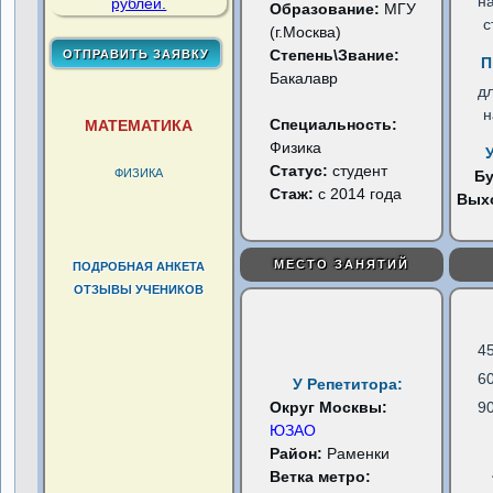
н
Образование:
МГУ
с
(г.Москва)
Степень\Звание:
П
Бакалавр
д
н
Специальность:
МАТЕМАТИКА
Физика
Статус:
студент
ФИЗИКА
Б
Стаж:
с 2014 года
Вых
МЕСТО ЗАНЯТИЙ
ПОДРОБНАЯ АНКЕТА
ОТЗЫВЫ УЧЕНИКОВ
4
6
У Репетитора:
Округ Москвы:
9
ЮЗАО
Район:
Раменки
Ветка метро: