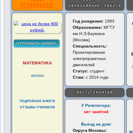
ДМИТРИЕВНА
ОБРАЗОВАНИЕ | РАБОТА
Год рождения:
1993
Образование:
МГТУ
им.Н.Э.Баумана
(Москва)
Специальность:
Проектирование
электроракетных
МАТЕМАТИКА
двигателей
Статус:
студент
ФИЗИКА
Стаж:
с 2014 года
МЕСТО ЗАНЯТИЙ
ПОДРОБНАЯ АНКЕТА
У Репетитора:
ОТЗЫВЫ УЧЕНИКОВ
нет занятий
Выезд на дом:
Округа Москвы:
М