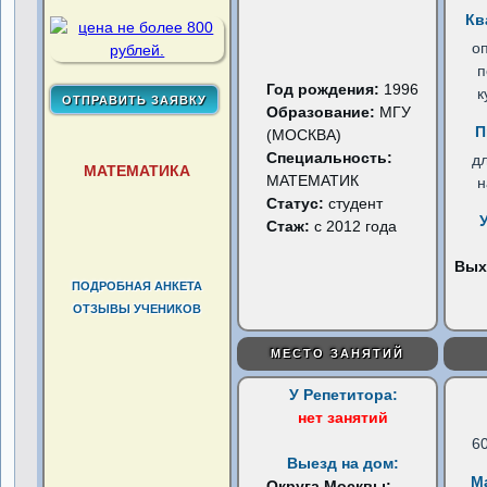
Кв
о
п
Год рождения:
1996
к
Образование:
МГУ
П
(МОСКВА)
Специальность:
д
МАТЕМАТИКА
МАТЕМАТИК
н
Статус:
студент
Стаж:
с 2012 года
Вых
ПОДРОБНАЯ АНКЕТА
ОТЗЫВЫ УЧЕНИКОВ
МЕСТО ЗАНЯТИЙ
У Репетитора:
нет занятий
6
Выезд на дом:
М
Округа Москвы: