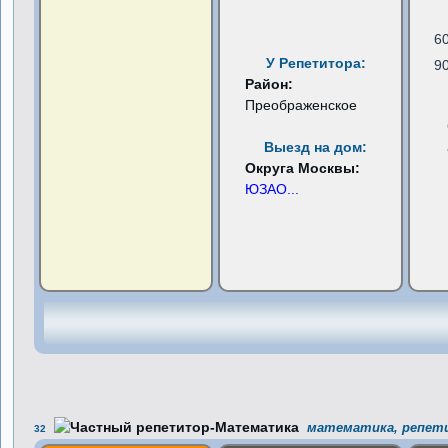
6
У Репетитора:
9
Район:
Преображенское
Выезд на дом:
Округа Москвы:
ЮЗАО
...
математика, репети
32