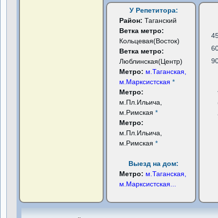
У Репетитора:
Район:
Таганский
Ветка метро:
4
Кольцевая(Восток)
6
Ветка метро:
9
Люблинская(Центр)
Метро:
м.Таганская,
м.Марксистская
*
Метро:
м.Пл.Ильича,
м.Римская
*
Метро:
м.Пл.Ильича,
м.Римская
*
Выезд на дом:
Метро:
м.Таганская,
м.Марксистская
...