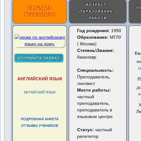
ВОЗРАСТ |
БАХОДИР
П
ОБРАЗОВАНИЕ |
ХУСЕНОВИЧ
РАБОТА
Год рождения:
1990
Образование:
МГЛУ
( Москва)
Степень\Звание:
Кв
бакалавр
м
с
Специальность:
Преподаватель,
АНГЛИЙСКИЙ ЯЗЫК
П
лингвист
д
Место работы:
КИТАЙСКИЙ ЯЗЫК
о
частный
преподаватель,
преподаватель в
Л
языковом центре
ПОДРОБНАЯ АНКЕТА
ОТЗЫВЫ УЧЕНИКОВ
Статус:
частный
репетитор