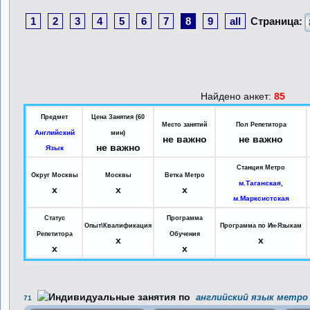
1
2
3
4
5
6
7
8
9
all
Страница:
Найдено анкет:
85
Предмет
Цена Занятия (60
Место занятий
Пол Репетитора
Английский
мин)
не важно
не важно
не важно
Язык
Станция Метро
Округ Москвы
Москвы
Ветка Метро
м.Таганская,
x
x
x
м.Марксистская
Статус
Программа
Опыт\Квалификация
Программа по Ин-Языкам
Репетитора
Обучения
x
x
x
x
английский язык метро 
71