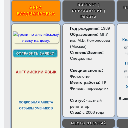
ВОЗРАСТ |
АННА
П
ОБРАЗОВАНИЕ |
ВЛАДИМИРОВНА
РАБОТА
Год рождения:
1989
Образование:
МГУ
Кв
им. М.В. Ломоносова
(Москва)
о
Степень\Звание:
ч
Специалист
П
Специальность:
д
АНГЛИЙСКИЙ ЯЗЫК
Филология
о
Место работы:
ГК
Финвал, переводчик
Вых
Статус:
частный
ПОДРОБНАЯ АНКЕТА
репетитор
ОТЗЫВЫ УЧЕНИКОВ
Стаж:
с 2008 года
МЕСТО ЗАНЯТИЙ