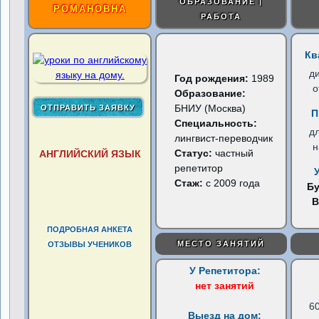
ОБРАЗОВАНИЕ |
РОМАНОВНА
РАБОТА
Кв
д
Год рождения:
1989
о
Образование:
БНИУ (Москва)
П
Специальность:
д
лингвист-переводчик
н
Статус:
частный
АНГЛИЙСКИЙ ЯЗЫК
репетитор
Стаж:
с 2009 года
Б
В
ПОДРОБНАЯ АНКЕТА
МЕСТО ЗАНЯТИЙ
ОТЗЫВЫ УЧЕНИКОВ
У Репетитора:
нет занятий
6
Выезд на дом: