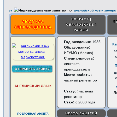
английский язык метро 
79
ВОЗРАСТ |
ЛЮДМИЛА
П
ОБРАЗОВАНИЕ |
АЛЕКСАНДРОВНА
РАБОТА
Год рождения:
1985
Кв
Образование:
з
ИГУМО (Москва)
Специальность:
лингвист-
П
преподаватель
д
Место работы:
частный репетитор
АНГЛИЙСКИЙ ЯЗЫК
Статус:
частный
Л
репетитор
Стаж:
с 2008 года
МЕСТО ЗАНЯТИЙ
ПОДРОБНАЯ АНКЕТА