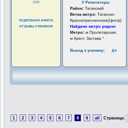
У Репетитора:
1203
Район:
Таганский
Ветка метро:
Таганско-
Краснопресненская(Центр)
ПОДРОБНАЯ АНКЕТА
Найдено метро рядом:
ОТЗЫВЫ УЧЕНИКОВ
Метро:
м.Пролетарская,
м.Крест. Застава
*
Выезд к ученику:
ДА
1
2
3
4
5
6
7
8
9
all
Страница: