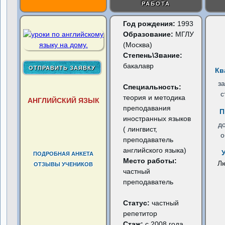
РАБОТА
Год рождения:
1993
Образование:
МГЛУ
(Москва)
Степень\Звание:
бакалавр
Кв
з
Специальность:
с
теория и методика
АНГЛИЙСКИЙ ЯЗЫК
преподавания
П
иностранных языков
д
( лингвист,
о
преподаватель
английского языка)
ПОДРОБНАЯ АНКЕТА
Место работы:
Л
ОТЗЫВЫ УЧЕНИКОВ
частный
преподаватель
Статус:
частный
репетитор
Стаж:
с 2008 года