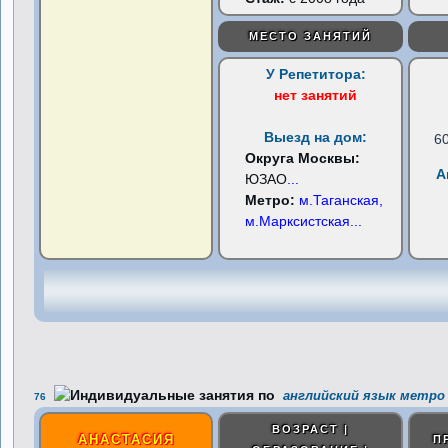
МЕСТО ЗАНЯТИЙ
У Репетитора:
нет занятий
Выезд на дом:
6
Округа Москвы:
А
ЮЗАО
...
Метро:
м.Таганская,
м.Марксистская
...
английский язык метро 
76
ВОЗРАСТ |
АНАСТАСИЯ
П