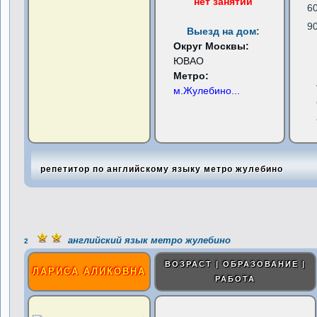
нет занятий
6
9
Выезд на дом:
Округ Москвы:
ЮВАО
Метро:
м.Жулебино
...
репетитор по английскому языку метро жулебино
английский язык метро жулебино
2
ВОЗРАСТ | ОБРАЗОВАНИЕ |
ЛАРИСА АЛИКОВНА
РАБОТА