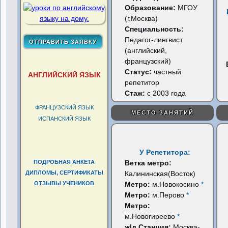
Образование:
МГОУ
(г.Москва)
Специальность:
Педагог-лингвист
(английский,
французский)
Статус:
частный
АНГЛИЙСКИЙ ЯЗЫК
репетитор
Стаж:
с 2003 года
ФРАНЦУЗСКИЙ ЯЗЫК
МЕСТО ЗАНЯТИЙ
ИСПАНСКИЙ ЯЗЫК
У Репетитора:
ПОДРОБНАЯ АНКЕТА
Ветка метро:
ДИПЛОМЫ, СЕРТИФИКАТЫ
Калининская(Восток)
ОТЗЫВЫ УЧЕНИКОВ
Метро:
м.Новокосино
*
Метро:
м.Перово
*
Метро:
м.Новогиреево
*
ж|д Станция:
Москва-