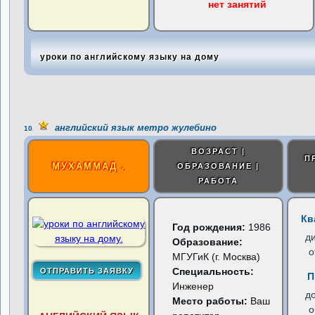
нет занятий
уроки по английскому языку на дому
английский язык метро жулебино
10
ВОЗРАСТ |
П
МУХАММАД .
ОБРАЗОВАНИЕ |
РАБОТА
Кв
Год рождения:
1986
д
Образование:
о
МГУГиК (г. Москва)
Специальность:
П
Инженер
д
Место работы:
Ваш
о