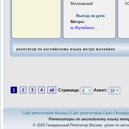
Московский
6
Выезд на дом:
Метро:
м.Жулебино
...
репетитор по английскому языку метро жулебино
1
2
3
4
all
Страница:
Анкет:
Сайт репетиторов Москва
|
Сайт репетиторов Санкт-Петербу
Репетиторы по английскому языку мет
© 2026 Генеральный Репетитор Москва: уроки по англ