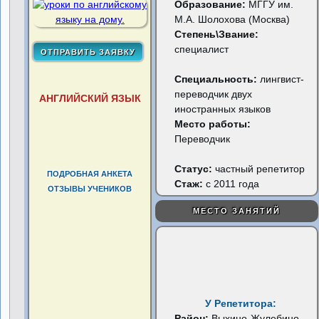
Образование:
МГГУ им.
М.А. Шолохова (Москва)
Степень\Звание:
специалист
Специальность:
лингвист-
переводчик двух
АНГЛИЙСКИЙ ЯЗЫК
иностранных языков
Место работы:
Переводчик
Статус:
частный репетитор
ПОДРОБНАЯ АНКЕТА
Стаж:
с 2011 года
ОТЗЫВЫ УЧЕНИКОВ
МЕСТО ЗАНЯТИЙ
У Репетитора:
Район:
Выхино-Жулебино