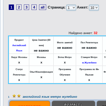
1
2
3
4
all
Страница:
Анкет:
Найдено анкет:
32
Предмет
Цена Занятия (60
Место занятий
Пол Репетитора
Английский
мин)
не важно
не важно
не важно
Язык
Округ Москвы
Москвы
Ветка Метро
Станция Метро
Г
x
x
x
м.Жулебино
Статус
Программа
Программа по Ин-
Опыт\Квалификация
Ф
Репетитора
Обучения
Языкам
x
x
x
x
английский язык метро жулебино
1
ВОЗРАСТ |