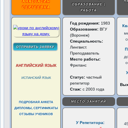
АНАСТАСИЯ
П
ОБРАЗОВАНИЕ |
СЕРГЕЕВНА
РАБОТА
Год рождения:
1983
Кв
Образование:
ВГУ
м
(Воронеж)
с
Специальность:
Лингвист.
П
Преподаватель
д
Место работы:
о
Фриланс
АНГЛИЙСКИЙ ЯЗЫК
Статус:
частный
ИСПАНСКИЙ ЯЗЫК
репетитор
Вы
Стаж:
с 2003 года
МЕСТО ЗАНЯТИЙ
ПОДРОБНАЯ АНКЕТА
ДИПЛОМЫ, СЕРТИФИКАТЫ
ОТЗЫВЫ УЧЕНИКОВ
У Репетитора:
4