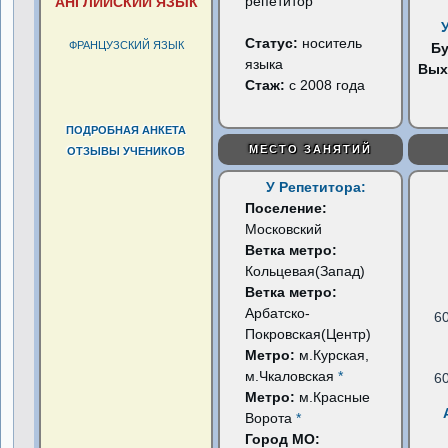
репетитор
АНГЛИЙСКИЙ ЯЗЫК
Статус:
носитель
ФРАНЦУЗСКИЙ ЯЗЫК
Б
языка
Вых
Стаж:
с 2008 года
ПОДРОБНАЯ АНКЕТА
МЕСТО ЗАНЯТИЙ
ОТЗЫВЫ УЧЕНИКОВ
У Репетитора:
Поселение:
Московский
Ветка метро:
Кольцевая(Запад)
Ветка метро:
Арбатско-
6
Покровская(Центр)
Метро:
м.Курская,
м.Чкаловская
*
6
Метро:
м.Красные
Ворота
*
Город МО: