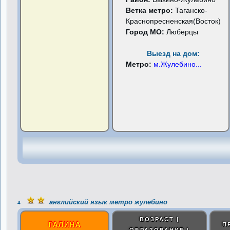
Ветка метро:
Таганско-
Краснопресненская(Восток)
Город МО:
Люберцы
Выезд на дом:
Метро:
м.Жулебино
...
английский язык метро жулебино
4
ВОЗРАСТ |
ГАЛИНА
П