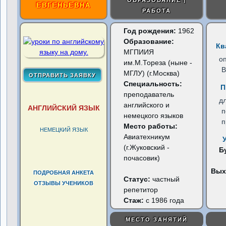
ОБРАЗОВАНИЕ |
ЕВГЕНЬЕВНА
РАБОТА
Год рождения:
1962
Образование:
Кв
МГПИИЯ
о
им.М.Тореза (ныне -
В
МГЛУ) (г.Москва)
Специальность:
П
преподаватель
д
английского и
АНГЛИЙСКИЙ ЯЗЫК
п
немецкого языков
п
Место работы:
НЕМЕЦКИЙ ЯЗЫК
Авиатехникум
(г.Жуковский -
Б
почасовик)
Вых
ПОДРОБНАЯ АНКЕТА
Статус:
частный
ОТЗЫВЫ УЧЕНИКОВ
репетитор
Стаж:
с 1986 года
МЕСТО ЗАНЯТИЙ