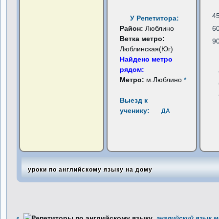
4
У Репетитора:
Район:
Люблино
6
Ветка метро:
9
Люблинская(Юг)
Найдено метро
рядом:
Метро:
м.Люблино
*
Выезд к
ученику:
ДА
уроки по английскому языку на дому
английский язык м
6