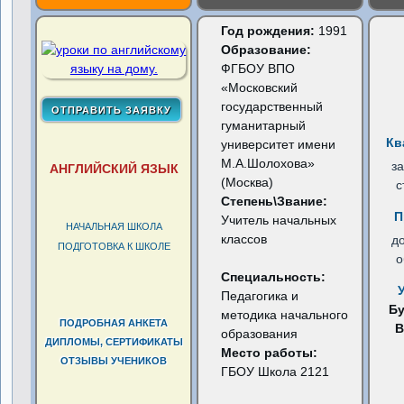
Год рождения:
1991
Образование:
ФГБОУ ВПО
«Московский
государственный
гуманитарный
Кв
университет имени
М.А.Шолохова»
з
АНГЛИЙСКИЙ ЯЗЫК
(Москва)
с
Степень\Звание:
П
Учитель начальных
НАЧАЛЬНАЯ ШКОЛА
классов
д
ПОДГОТОВКА К ШКОЛЕ
о
Специальность:
Педагогика и
Б
методика начального
ПОДРОБНАЯ АНКЕТА
В
образования
ДИПЛОМЫ, СЕРТИФИКАТЫ
Место работы:
ОТЗЫВЫ УЧЕНИКОВ
ГБОУ Школа 2121