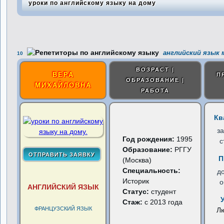
уроки по английскому языку на дому
английский язык 
10
ВОЗРАСТ |
ВЕРА
П
ОБРАЗОВАНИЕ |
МИХАЙЛОВНА
РАБОТА
Кв
з
Год рождения:
1995
с
Образование:
РГГУ
П
(Москва)
Специальность:
д
Историк
о
АНГЛИЙСКИЙ ЯЗЫК
Статус:
студент
Стаж:
с 2013 года
ФРАНЦУЗСКИЙ ЯЗЫК
Л