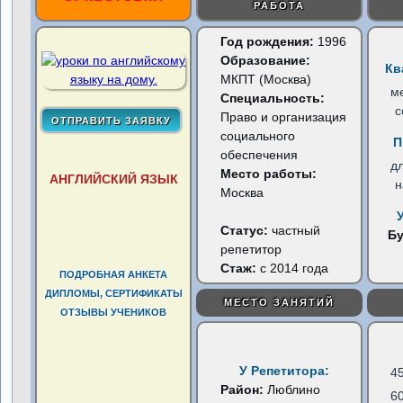
РАБОТА
Год рождения:
1996
Образование:
Кв
МКПТ (Москва)
м
Специальность:
с
Право и организация
социального
П
обеспечения
д
Место работы:
АНГЛИЙСКИЙ ЯЗЫК
н
Москва
Статус:
частный
Б
репетитор
Стаж:
с 2014 года
ПОДРОБНАЯ АНКЕТА
ДИПЛОМЫ, СЕРТИФИКАТЫ
МЕСТО ЗАНЯТИЙ
ОТЗЫВЫ УЧЕНИКОВ
У Репетитора:
4
Район:
Люблино
6