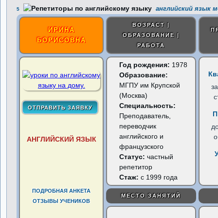
английский язык м
5
ВОЗРАСТ |
ИРИНА
П
ОБРАЗОВАНИЕ |
БОРИСОВНА
РАБОТА
Год рождения:
1978
Кв
Образование:
МГПУ им Крупской
з
(Москва)
с
Специальность:
П
Преподаватель,
переводчик
д
английского и
о
АНГЛИЙСКИЙ ЯЗЫК
французского
Статус:
частный
репетитор
Стаж:
с 1999 года
ПОДРОБНАЯ АНКЕТА
МЕСТО ЗАНЯТИЙ
ОТЗЫВЫ УЧЕНИКОВ