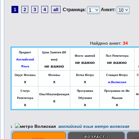
1
2
3
4
all
Страница:
Анкет:
Найдено анкет:
34
Предмет
Цена Занятия (60
Место занятий
Пол Репетитора
Английский
мин)
не важно
не важно
не важно
Язык
Округ Москвы
Москвы
Ветка Метро
Станция Метро
Г
x
x
x
м.Волжская
Статус
Программа
Программа по Ин-
Опыт\Квалификация
Ф
Репетитора
Обучения
Языкам
x
x
x
x
английский язык метро волжская
1
ВОЗРАСТ |