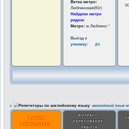
Ветка метро:
9
Люблинская(Юг)
Найдено метро
рядом:
Метро:
м.Люблино
*
Выезд к
ученику:
ДА
английский язык м
4
ВОЗРАСТ |
МАРИЯ
П
ОБРАЗОВАНИЕ |
ВИКТОРОВНА
РАБОТА