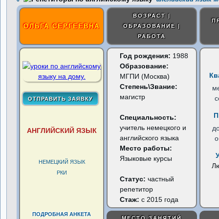
ВОЗРАСТ |
П
ОЛЬГА СЕРГЕЕВНА
ОБРАЗОВАНИЕ |
РАБОТА
Год рождения:
1988
Образование:
Кв
МГПИ (Москва)
Степень\Звание:
м
магистр
с
П
Специальность:
учитель немецкого и
д
АНГЛИЙСКИЙ ЯЗЫК
английского языка
о
Место работы:
Языковые курсы
НЕМЕЦКИЙ ЯЗЫК
Л
РКИ
Статус:
частный
репетитор
Стаж:
с 2015 года
ПОДРОБНАЯ АНКЕТА
МЕСТО ЗАНЯТИЙ