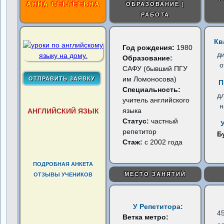
АННА СЕРГЕЕВНА
ОБРАЗОВАНИЕ |
РАБОТА
Кв
Год рождения:
1980
д
Образование:
о
САФУ (бывший ПГУ
им Ломоносова)
П
Специальность:
д
учитель английского
н
языка
АНГЛИЙСКИЙ ЯЗЫК
Статус:
частный
репетитор
Б
Стаж:
с 2002 года
ПОДРОБНАЯ АНКЕТА
МЕСТО ЗАНЯТИЙ
ОТЗЫВЫ УЧЕНИКОВ
У Репетитора:
4
Ветка метро: