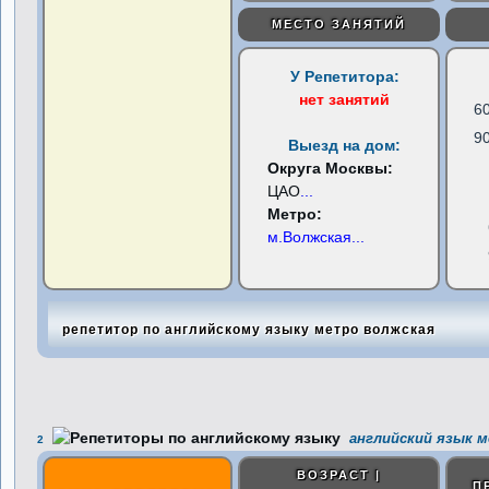
МЕСТО ЗАНЯТИЙ
У Репетитора:
нет занятий
6
9
Выезд на дом:
Округа Москвы:
ЦАО
...
Метро:
м.Волжская
...
репетитор по английскому языку метро волжская
английский язык м
2
ВОЗРАСТ |
П