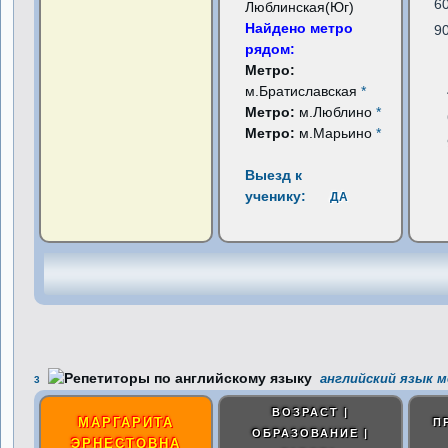
6
Люблинская(Юг)
Найдено метро
9
рядом:
Метро:
м.Братиславская
*
Метро:
м.Люблино
*
Метро:
м.Марьино
*
Выезд к
ученику:
ДА
английский язык м
3
ВОЗРАСТ |
МАРГАРИТА
П
ОБРАЗОВАНИЕ |
ЭРНЕСТОВНА