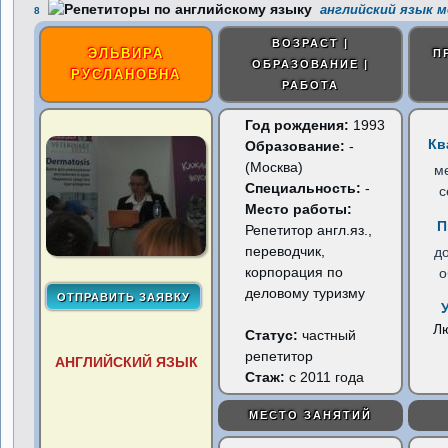
английский язык м
8
ВОЗРАСТ |
ЭЛЬВИРА
П
ОБРАЗОВАНИЕ |
РУСЛАНОВНА
РАБОТА
Год рождения:
1993
Кв
Образование:
-
(Москва)
м
Специальность:
-
с
Место работы:
П
Репетитор англ.яз.,
переводчик,
д
корпорация по
о
деловому туризму
Л
Статус:
частный
репетитор
АНГЛИЙСКИЙ ЯЗЫК
Стаж:
с 2011 года
МЕСТО ЗАНЯТИЙ