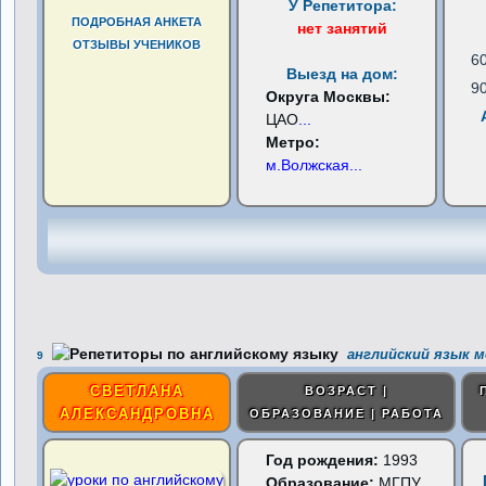
У Репетитора:
ПОДРОБНАЯ АНКЕТА
нет занятий
ОТЗЫВЫ УЧЕНИКОВ
6
Выезд на дом:
9
Округа Москвы:
ЦАО
...
Метро:
м.Волжская
...
английский язык м
9
СВЕТЛАНА
ВОЗРАСТ |
АЛЕКСАНДРОВНА
ОБРАЗОВАНИЕ | РАБОТА
Год рождения:
1993
Образование:
МГПУ