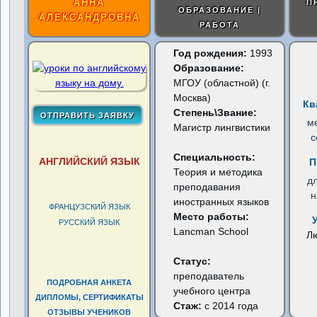
АННА
П
ОБРАЗОВАНИЕ |
АЛЕКСАНДРОВНА
РАБОТА
Год рождения:
1993
Образование:
МГОУ (областной) (г.
Москва)
Кв
Степень\Звание:
м
Магистр лингвистики
с
Специальность:
АНГЛИЙСКИЙ ЯЗЫК
П
Теория и методика
д
преподавания
н
иностранных языков
ФРАНЦУЗСКИЙ ЯЗЫК
Место работы:
РУССКИЙ ЯЗЫК
Lancman School
Л
Статус:
преподаватель
ПОДРОБНАЯ АНКЕТА
учебного центра
ДИПЛОМЫ, СЕРТИФИКАТЫ
Стаж:
с 2014 года
ОТЗЫВЫ УЧЕНИКОВ