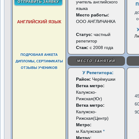
учитель английского
П
языка
д
Место работы:
о
ООО АНГЛИЧАНКА
АНГЛИЙСКИЙ ЯЗЫК
Статус:
частный
Л
репетитор
Стаж:
с 2008 года
ПОДРОБНАЯ АНКЕТА
МЕСТО ЗАНЯТИЙ
ДИПЛОМЫ, СЕРТИФИКАТЫ
ОТЗЫВЫ УЧЕНИКОВ
У Репетитора:
Район:
Черёмушки
Ветка метро:
Калужско-
4
Рижская(Юг)
6
Ветка метро:
Калужско-
9
Рижская(Центр)
Метро:
м.Калужская
*
Метро: