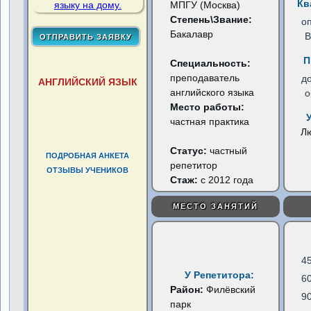
Кв
МПГУ (Москва)
Степень\Звание:
о
Бакалавр
В
П
Специальность:
преподаватель
д
АНГЛИЙСКИЙ ЯЗЫК
английского языка
о
Место работы:
частная практика
Л
Статус:
частный
ПОДРОБНАЯ АНКЕТА
репетитор
ОТЗЫВЫ УЧЕНИКОВ
Стаж:
с 2012 года
МЕСТО ЗАНЯТИЙ
4
У Репетитора:
6
Район:
Филёвский
9
парк