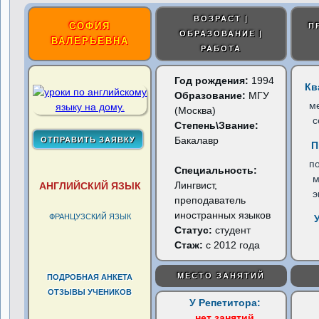
ВОЗРАСТ |
СОФИЯ
П
ОБРАЗОВАНИЕ |
ВАЛЕРЬЕВНА
РАБОТА
Год рождения:
1994
Кв
Образование:
МГУ
м
(Москва)
с
Степень\Звание:
Бакалавр
П
по
Специальность:
м
Лингвист,
АНГЛИЙСКИЙ ЯЗЫК
э
преподаватель
иностранных языков
ФРАНЦУЗСКИЙ ЯЗЫК
Статус:
студент
Стаж:
с 2012 года
МЕСТО ЗАНЯТИЙ
ПОДРОБНАЯ АНКЕТА
ОТЗЫВЫ УЧЕНИКОВ
У Репетитора:
нет занятий