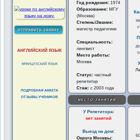
Год рождения:
1974
Образование:
МГУ
Кв
(Москва)
з
Степень\Звание:
с
магистр педагогики
П
Специальность:
д
лингвист
АНГЛИЙСКИЙ ЯЗЫК
о
Место работы:
Москва
ФРАНЦУЗСКИЙ ЯЗЫК
Л
Статус:
частный
репетитор
Стаж:
с 2003 года
ПОДРОБНАЯ АНКЕТА
ОТЗЫВЫ УЧЕНИКОВ
МЕСТО ЗАНЯТИЙ
У Репетитора:
нет занятий
Выезд на дом:
6
Округа Москвы: