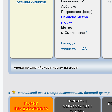
Ветка метро:
9
ОТЗЫВЫ УЧЕНИКОВ
Арбатско-
Покровская(Центр)
Найдено метро
рядом:
Метро:
м.Смоленская
*
Выезд к
ученику:
ДА
уроки по английскому языку на дому
английский язык метро выставочная, деловой центр
6
ВОЗРАСТ |
МАРИЯ
П
ОБРАЗОВАНИЕ |
ВЛАДИМИРОВНА
РАБОТА