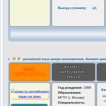
Выезд к ученику:
ДА
английский язык метро выставочная, деловой цен
3
ВОЗРАСТ |
ЕЛЕНА
П
ОБРАЗОВАНИЕ |
АЛЕКСАНДРОВНА
РАБОТА
Год рождения:
1989
Кв
Образование:
м
МГПУ (г. Москва)
с
Специальность: