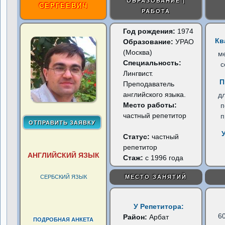
ОБРАЗОВАНИЕ |
СЕРГЕЕВИЧ
РАБОТА
Год рождения:
1974
Кв
Образование:
УРАО
(Москва)
м
Специальность:
с
Лингвист.
П
Преподаватель
английского языка.
д
Место работы:
п
частный репетитор
п
Статус:
частный
репетитор
АНГЛИЙСКИЙ ЯЗЫК
Стаж:
с 1996 года
СЕРБСКИЙ ЯЗЫК
МЕСТО ЗАНЯТИЙ
У Репетитора:
6
Район:
Арбат
ПОДРОБНАЯ АНКЕТА