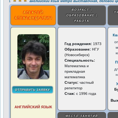
английский язык метро выставочная, деловой 
1
ВОЗРАСТ |
АЛЕКСЕЙ
П
ОБРАЗОВАНИЕ |
АЛЕКСАНДРОВИЧ
РАБОТА
Кв
о
Год рождения:
1973
м
Образование:
НГУ
к
(Новосибирск)
Специальность:
П
Математика и
д
прикладная
н
математика
Статус:
частный
репетитор
Б
Стаж:
с 1996 года
Вы
АНГЛИЙСКИЙ ЯЗЫК
МЕСТО ЗАНЯТИЙ