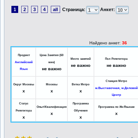
1
2
3
4
all
Страница:
Анкет:
Найдено анкет:
36
Предмет
Цена Занятия (60
Место занятий
Пол Репетитора
Английский
мин)
не важно
не важно
не важно
Язык
Станция Метро
Округ Москвы
Москвы
Ветка Метро
м.Выставочная, м.Деловой
x
x
x
Центр
Статус
Программа
Опыт\Квалификация
Программа по Ин-Языкам
Репетитора
Обучения
x
x
x
x