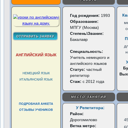
Кв
Год рождения:
1993
Образование:
м
МПГУ (Москва)
с
Степень\Звание:
П
Бакалавр
д
Специальность:
н
АНГЛИЙСКИЙ ЯЗЫК
Учитель немецкого и
английского языков
Б
Статус:
частный
НЕМЕЦКИЙ ЯЗЫК
Вых
репетитор
ИТАЛЬЯНСКИЙ ЯЗЫК
Стаж:
с 2012 года
МЕСТО ЗАНЯТИЙ
ПОДРОБНАЯ АНКЕТА
У Репетитора:
ОТЗЫВЫ УЧЕНИКОВ
Район:
Дорогомилово
4
Ветка метро:
6