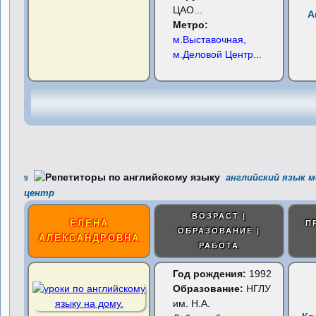
ЦАО
...
А
Метро:
м.Выставочная,
м.Деловой Центр
...
английский язык м
9
центр
ВОЗРАСТ |
ЕЛЕНА
П
ОБРАЗОВАНИЕ |
АЛЕКСАНДРОВНА
РАБОТА
Год рождения:
1992
Образование:
НГЛУ
им. Н.А.