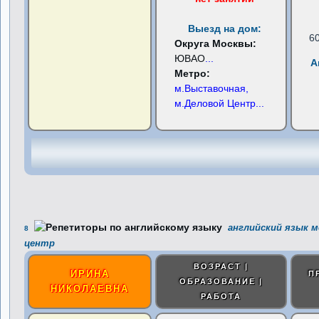
Выезд на дом:
6
Округа Москвы:
ЮВАО
...
А
Метро:
м.Выставочная,
м.Деловой Центр
...
английский язык м
8
центр
ВОЗРАСТ |
ИРИНА
П
ОБРАЗОВАНИЕ |
НИКОЛАЕВНА
РАБОТА