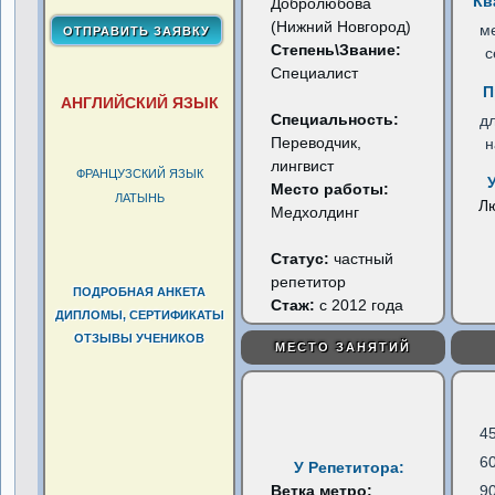
Кв
Добролюбова
(Нижний Новгород)
м
Степень\Звание:
с
Специалист
П
АНГЛИЙСКИЙ ЯЗЫК
Специальность:
д
Переводчик,
н
лингвист
ФРАНЦУЗСКИЙ ЯЗЫК
Место работы:
ЛАТЫНЬ
Л
Медхолдинг
Статус:
частный
репетитор
ПОДРОБНАЯ АНКЕТА
Стаж:
с 2012 года
ДИПЛОМЫ, СЕРТИФИКАТЫ
ОТЗЫВЫ УЧЕНИКОВ
МЕСТО ЗАНЯТИЙ
4
6
У Репетитора:
Ветка метро:
9