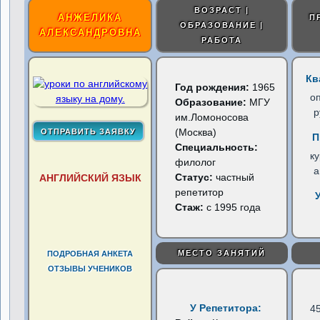
ВОЗРАСТ |
АНЖЕЛИКА
П
ОБРАЗОВАНИЕ |
АЛЕКСАНДРОВНА
РАБОТА
Кв
Год рождения:
1965
о
Образование:
МГУ
р
им.Ломоносова
(Москва)
П
Специальность:
к
филолог
а
Статус:
частный
АНГЛИЙСКИЙ ЯЗЫК
репетитор
Стаж:
с 1995 года
МЕСТО ЗАНЯТИЙ
ПОДРОБНАЯ АНКЕТА
ОТЗЫВЫ УЧЕНИКОВ
У Репетитора:
4