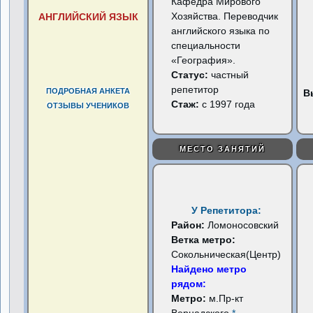
Кафедра Мирового
Хозяйства. Переводчик
АНГЛИЙСКИЙ ЯЗЫК
английского языка по
специальности
«География».
Статус:
частный
репетитор
ПОДРОБНАЯ АНКЕТА
В
Стаж:
с 1997 года
ОТЗЫВЫ УЧЕНИКОВ
МЕСТО ЗАНЯТИЙ
У Репетитора:
Район:
Ломоносовский
Ветка метро:
Сокольническая(Центр)
Найдено метро
рядом:
Метро:
м.Пр-кт