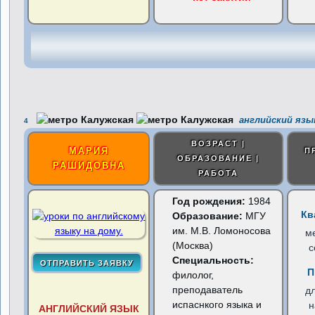
английский язы
4
ВОЗРАСТ |
МАРИЯ
П
ОБРАЗОВАНИЕ |
РАШИДОВНА
РАБОТА
Год рождения:
1984
Кв
Образование:
МГУ
им. М.В. Ломоносова
м
(Москва)
с
Специальность:
П
филолог,
преподаватель
д
испаснкого языка и
н
АНГЛИЙСКИЙ ЯЗЫК