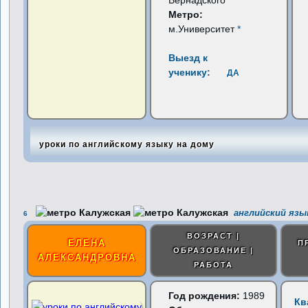
Вернадского
*
Метро:
м.Университет
*
Выезд к
ученику:
ДА
уроки по английскому языку на дому
английский язы
6
ВОЗРАСТ |
ЕЛЕНА
П
ОБРАЗОВАНИЕ |
АЛЕКСАНДРОВНА
РАБОТА
Год рождения:
1989
Кв