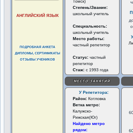
Томск)
ч
Степень\Звание:
П
школьный учитель
АНГЛИЙСКИЙ ЯЗЫК
д
Специальность:
о
школьный учитель
Место работы:
Л
частный репетитор
ПОДРОБНАЯ АНКЕТА
ДИПЛОМЫ, СЕРТИФИКАТЫ
Статус:
частный
ОТЗЫВЫ УЧЕНИКОВ
репетитор
Стаж:
с 1993 года
МЕСТО ЗАНЯТИЙ
У Репетитора:
Район:
Котловка
Ветка метро:
Калужско-
6
Рижская(Юг)
Найдено метро
рядом:
6