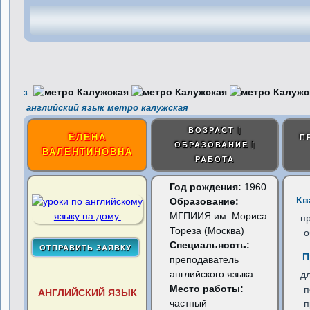
3
английский язык метро калужская
ВОЗРАСТ |
ЕЛЕНА
П
ОБРАЗОВАНИЕ |
ВАЛЕНТИНОВНА
РАБОТА
Год рождения:
1960
Кв
Образование:
МГПИИЯ им. Мориса
п
Тореза (Москва)
о
Специальность:
П
преподаватель
английского языка
д
Место работы:
п
АНГЛИЙСКИЙ ЯЗЫК
частный
п