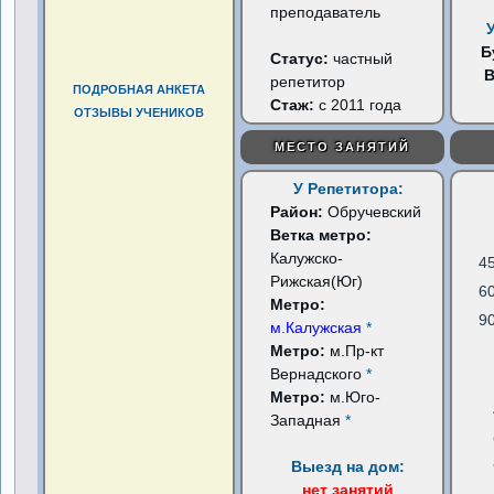
преподаватель
Б
Статус:
частный
репетитор
ПОДРОБНАЯ АНКЕТА
Стаж:
с 2011 года
ОТЗЫВЫ УЧЕНИКОВ
МЕСТО ЗАНЯТИЙ
У Репетитора:
Район:
Обручевский
Ветка метро:
Калужско-
4
Рижская(Юг)
6
Метро:
9
м.Калужская
*
Метро:
м.Пр-кт
Вернадского
*
Метро:
м.Юго-
Западная
*
Выезд на дом:
нет занятий