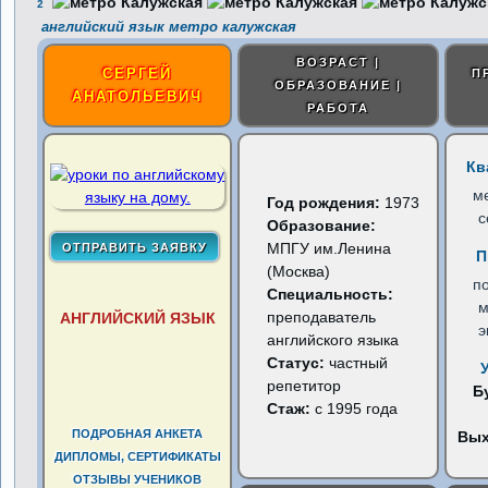
2
английский язык метро калужская
ВОЗРАСТ |
СЕРГЕЙ
П
ОБРАЗОВАНИЕ |
АНАТОЛЬЕВИЧ
РАБОТА
Кв
м
Год рождения:
1973
с
Образование:
МПГУ им.Ленина
П
(Москва)
по
Специальность:
м
преподаватель
АНГЛИЙСКИЙ ЯЗЫК
э
английского языка
Статус:
частный
репетитор
Б
Стаж:
с 1995 года
ПОДРОБНАЯ АНКЕТА
Вы
ДИПЛОМЫ, СЕРТИФИКАТЫ
ОТЗЫВЫ УЧЕНИКОВ