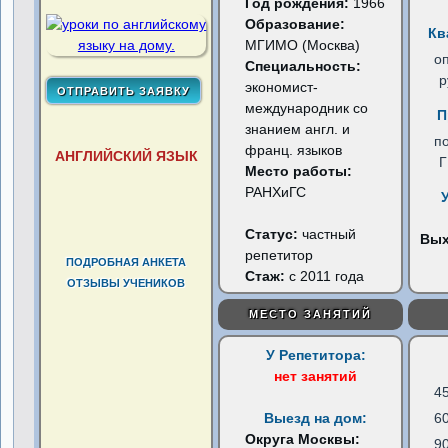
Год рождения:
1966
Образование:
Кв
МГИМО (Москва)
о
Специальность:
р
экономист-
международник со
П
знанием англ. и
п
франц. языков
АНГЛИЙСКИЙ ЯЗЫК
Место работы:
РАНХиГС
Статус:
частный
Вы
репетитор
ПОДРОБНАЯ АНКЕТА
Стаж:
с 2011 года
ОТЗЫВЫ УЧЕНИКОВ
МЕСТО ЗАНЯТИЙ
У Репетитора:
нет занятий
4
Выезд на дом:
6
Округа Москвы:
9