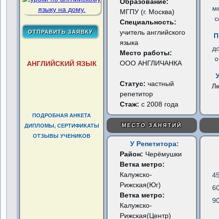
Образование:
м
МГПУ (г. Москва)
с
Специальность:
учитель английского
П
языка
д
Место работы:
о
ООО АНГЛИЧАНКА
АНГЛИЙСКИЙ ЯЗЫК
Статус:
частный
Л
репетитор
Стаж:
с 2008 года
ПОДРОБНАЯ АНКЕТА
МЕСТО ЗАНЯТИЙ
ДИПЛОМЫ, СЕРТИФИКАТЫ
ОТЗЫВЫ УЧЕНИКОВ
У Репетитора:
Район:
Черёмушки
Ветка метро:
Калужско-
4
Рижская(Юг)
6
Ветка метро:
9
Калужско-
Рижская(Центр)