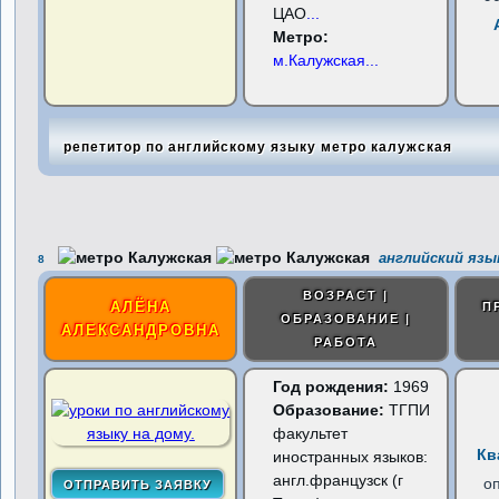
ЦАО
...
Метро:
м.Калужская
...
репетитор по английскому языку метро калужская
английский язы
8
ВОЗРАСТ |
АЛЁНА
П
ОБРАЗОВАНИЕ |
АЛЕКСАНДРОВНА
РАБОТА
Год рождения:
1969
Образование:
ТГПИ
факультет
Кв
иностранных языков:
англ.французск (г
о