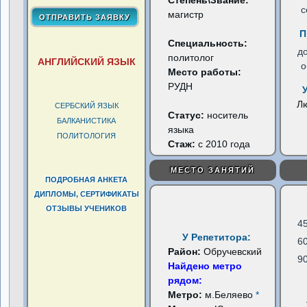
Степень\Звание:
с
магистр
П
Специальность:
д
политолог
АНГЛИЙСКИЙ ЯЗЫК
о
Место работы:
РУДН
Л
СЕРБСКИЙ ЯЗЫК
Статус:
носитель
БАЛКАНИСТИКА
языка
ПОЛИТОЛОГИЯ
Стаж:
с 2010 года
МЕСТО ЗАНЯТИЙ
ПОДРОБНАЯ АНКЕТА
ДИПЛОМЫ, СЕРТИФИКАТЫ
ОТЗЫВЫ УЧЕНИКОВ
4
У Репетитора:
6
Район:
Обручевский
9
Найдено метро
рядом:
Метро:
м.Беляево
*