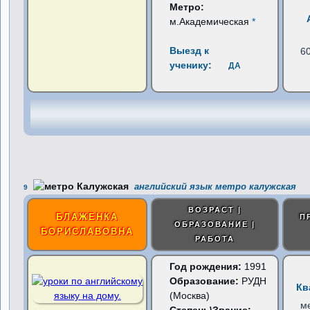
Метро:
м.Академическая
*
Выезд к
6
ученику:
ДА
английский язык метро калужская
9
ВОЗРАСТ |
БЛАЖЕНКА
П
ОБРАЗОВАНИЕ |
БОРИСЛАВОВНА
РАБОТА
Год рождения:
1991
Образование:
РУДН
Кв
(Москва)
м