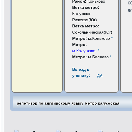
Район:
Коньково
6
Ветка метро:
9
Калужско-
Рижская(Юг)
Ветка метро:
Сокольническая(Юг)
Метро:
м.Коньково
*
Метро:
м.Калужская
*
Метро:
м.Беляево
*
Выезд к
ученику:
ДА
репетитор по английскому языку метро калужская