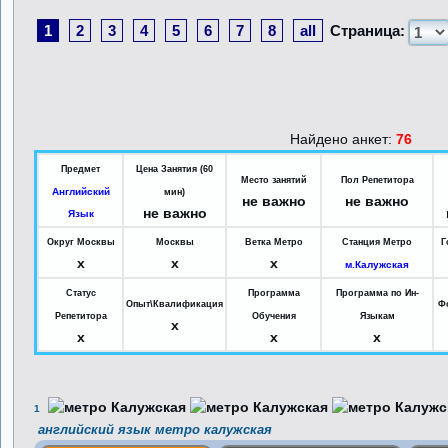
1
2
3
4
5
6
7
8
all
Страница:
Найдено анкет:
76
Предмет
Цена Занятия (60
Место занятий
Пол Репетитора
Английский
мин)
не важно
не важно
не важно
Язык
Округ Москвы
Москвы
Ветка Метро
Станция Метро
Г
x
x
x
м.Калужская
Статус
Программа
Программа по Ин-
Опыт\Квалификация
Ф
Репетитора
Обучения
Языкам
x
x
x
x
1
английский язык метро калужская