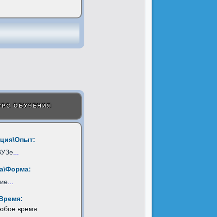
УРС ОБУЧЕНИЯ
ция\Опыт:
ВУЗе
...
а\Форма:
ние
...
Время:
любое время