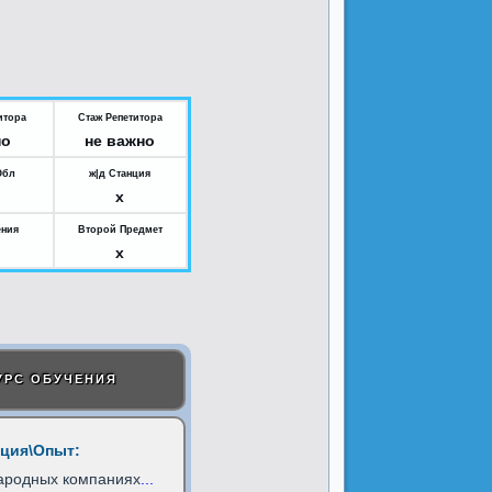
итора
Стаж Репетитора
но
не важно
Обл
ж|д Станция
x
ения
Второй Предмет
x
УРС ОБУЧЕНИЯ
ция\Опыт:
ародных компаниях
...