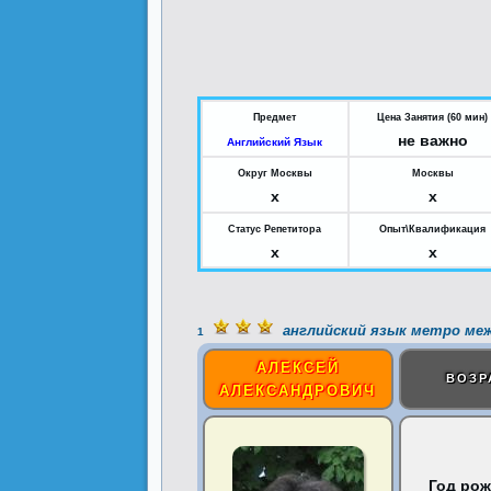
Предмет
Цена Занятия (60 мин)
не важно
Английский Язык
Округ Москвы
Москвы
x
x
Статус Репетитора
Опыт\Квалификация
x
x
английский язык метро ме
1
АЛЕКСЕЙ
ВОЗР
АЛЕКСАНДРОВИЧ
Год рож