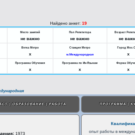
Найдено анкет:
19
Место занятий
Пол Репетитора
Возраст Репет
не важно
не важно
не важ
Ветка Метро
Станция Метро
Город Мос.
x
x
м.Международная
Программа Обучения
Программа по Ин-Языкам
Форма Обуч
x
x
x
ждународная
АСТ | ОБРАЗОВАНИЕ | РАБОТА
ПРОГРАММА | К
Квалифика
опыт работы в междун
дения:
1973