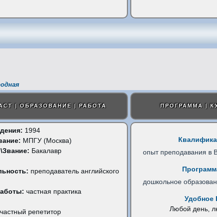
родная
АСТ | ОБРАЗОВАНИЕ | РАБОТА
ПРОГРАММА | К
дения:
1994
Квалифика
вание:
МПГУ (Москва)
\Звание:
Бакалавр
опыт преподавания в 
Программ
льность:
преподаватель английского
дошкольное образова
работы:
частная практика
Удобное 
Любой день, 
частный репетитор