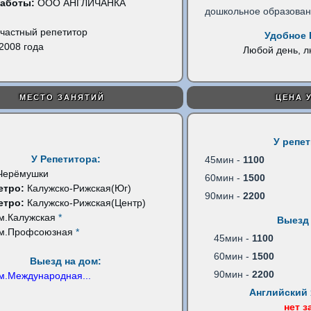
работы:
ООО АНГЛИЧАНКА
дошкольное образова
частный репетитор
Удобное 
2008 года
Любой день, 
МЕСТО ЗАНЯТИЙ
ЦЕНА 
У репе
У Репетитора:
45мин -
1100
Черёмушки
60мин -
1500
етро:
Калужско-Рижская(Юг)
90мин -
2200
етро:
Калужско-Рижская(Центр)
м.Калужская
*
Выезд 
м.Профсоюзная
*
45мин -
1100
60мин -
1500
Выезд на дом:
90мин -
2200
м.Международная
...
Английский 
нет з