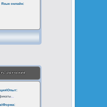
 Язык онлайн:
УРС ОБУЧЕНИЯ
ция\Опыт:
фикаты
...
а\Форма: