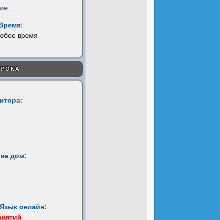
ние
...
Время:
любое время
УРОКА
титора:
на дом:
Язык онлайн:
анятий