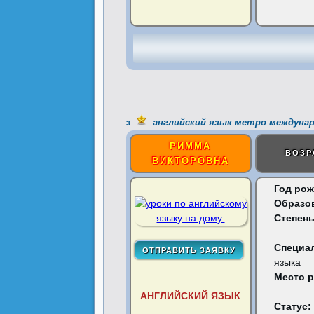
английский язык метро междуна
3
РИММА
ВОЗР
ВИКТОРОВНА
Год рож
Образо
Степень
Специа
языка
Место 
АНГЛИЙСКИЙ ЯЗЫК
Статус: