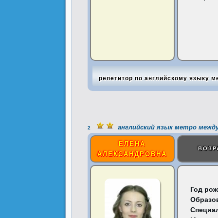
репетитор по английскому языку м
английский язык метро межд
2
ЕЛЕНА
ВОЗР
АЛЕКСАНДРОВНА
Год рож
Образо
Специа