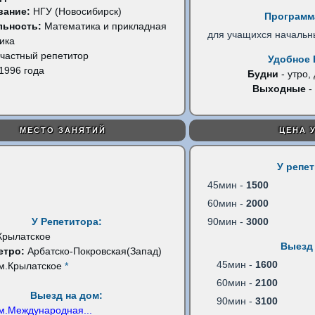
вание:
НГУ (Новосибирск)
Программ
льность:
Математика и прикладная
для учащихся начальн
ика
частный репетитор
Удобное 
1996 года
Будни
- утро,
Выходные
-
МЕСТО ЗАНЯТИЙ
ЦЕНА 
У репе
45мин -
1500
60мин -
2000
У Репетитора:
90мин -
3000
Крылатское
Выезд 
етро:
Арбатско-Покровская(Запад)
45мин -
1600
м.Крылатское
*
60мин -
2100
Выезд на дом:
90мин -
3100
м.Международная
...