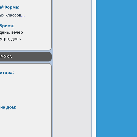
а\Форма:
ых классов
...
Время:
 день, вечер
 утро, день
УРОКА
титора:
на дом: