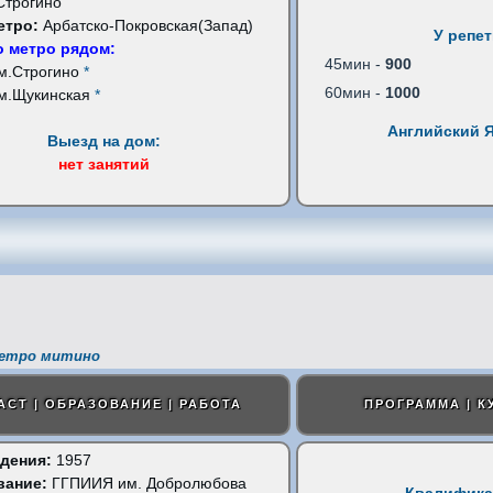
Строгино
етро:
Арбатско-Покровская(Запад)
У репе
 метро рядом:
45мин -
900
м.Строгино
*
60мин -
1000
м.Щукинская
*
Английский 
Выезд на дом:
нет занятий
метро митино
АСТ | ОБРАЗОВАНИЕ | РАБОТА
ПРОГРАММА | К
дения:
1957
вание:
ГГПИИЯ им. Добролюбова