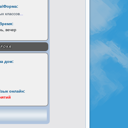
а\Форма:
ых классов
...
Время:
нь, вечер
УРОКА
на дом:
Язык онлайн:
анятий