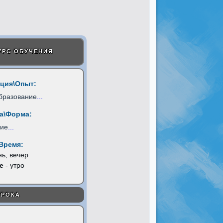
УРС ОБУЧЕНИЯ
ция\Опыт:
бразование
...
а\Форма:
ние
...
Время:
нь, вечер
е
- утро
УРОКА