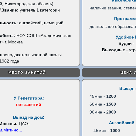
Квалифика
ий, Нижегородская область)
наличие звания, степе
\Звание:
учитель 1 категории
Программ
льность:
английский, немецкий
дошкольное образова
работы:
НОУ СОШ «Академическая
Удобное 
» г. Москва
Будни
-
Выходные
- утр
преподаватель частной школы
1982 года
МЕСТО ЗАНЯТИЙ
ЦЕНА 
Выезд 
45мин -
1200
У Репетитора:
60мин -
1500
нет занятий
90мин -
2000
Выезд на дом:
Английский 
 Москвы:
ЦАО
...
м.Митино
...
45мин -
1000