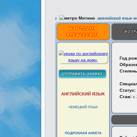
английский язык 
2
КАРОЛИНА
ВОЗР
АЛЕКСЕЕВНА
Год рож
Образо
Степень
Специа
Статус:
АНГЛИЙСКИЙ ЯЗЫК
Стаж:
с 
НЕМЕЦКИЙ ЯЗЫК
ПОДРОБНАЯ АНКЕТА