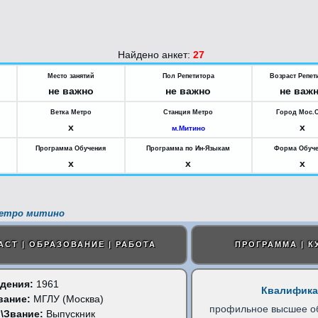
Найдено анкет:
27
Место занятий
Пол Репетитора
Возраст Репет
не важно
не важно
не важ
Ветка Метро
Станция Метро
Город Мос.
x
x
м.Митино
Программа Обучения
Программа по Ин-Языкам
Форма Обуч
x
x
x
метро митино
АСТ | ОБРАЗОВАНИЕ | РАБОТА
ПРОГРАММА | К
дения:
1961
Квалифика
вание:
МГЛУ (Москва)
профильное высшее о
\Звание:
Выпускник