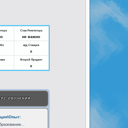
итора
Стаж Репетитора
но
не важно
Обл
ж|д Станция
x
ения
Второй Предмет
x
УРС ОБУЧЕНИЯ
ция\Опыт:
бразование
...