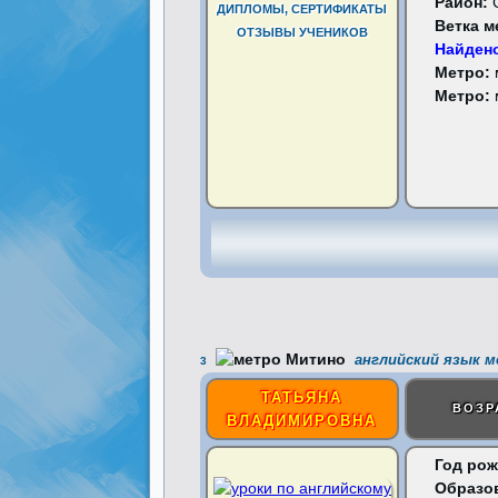
Район:
ДИПЛОМЫ, СЕРТИФИКАТЫ
Ветка м
ОТЗЫВЫ УЧЕНИКОВ
Найдено
Метро:
Метро:
английский язык 
3
ТАТЬЯНА
ВОЗР
ВЛАДИМИРОВНА
Год рож
Образо