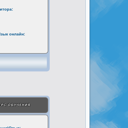
титора:
Язык онлайн:
УРС ОБУЧЕНИЯ