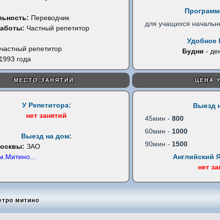
Программ
льность:
Переводчик
для учащихся начальн
работы:
Частный репетитор
Удобное 
частный репетитор
Будни
- де
1993 года
МЕСТО ЗАНЯТИЙ
ЦЕНА 
У Репетитора:
Выезд 
нет занятий
45мин -
800
60мин -
1000
Выезд на дом:
90мин -
1500
Москвы:
ЗАО
м.Митино
...
Английский 
нет з
етро митино