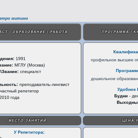
метро митино
АСТ | ОБРАЗОВАНИЕ | РАБОТА
ПРОГРАММА | К
Квалифика
дения:
1991
профильное высшее о
вание:
МГЛУ (Москва)
Программ
\Звание:
специалст
дошкольное образова
льность:
преподаватель-лингвист
Удобное 
частный репетитор
Будни
- де
2010 года
Выходны
МЕСТО ЗАНЯТИЙ
ЦЕНА 
У Репетитора: