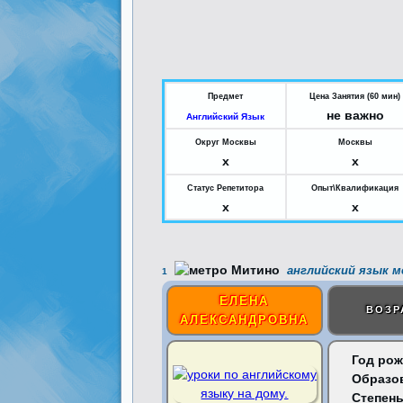
Предмет
Цена Занятия (60 мин)
не важно
Английский Язык
Округ Москвы
Москвы
x
x
Статус Репетитора
Опыт\Квалификация
x
x
английский язык 
1
ЕЛЕНА
ВОЗР
АЛЕКСАНДРОВНА
Год рож
Образо
Степень