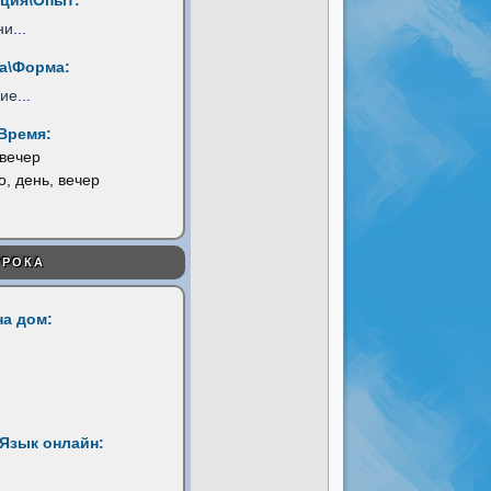
ция\Опыт:
ни
...
а\Форма:
ние
...
Время:
 вечер
о, день, вечер
УРОКА
на дом:
Язык онлайн: