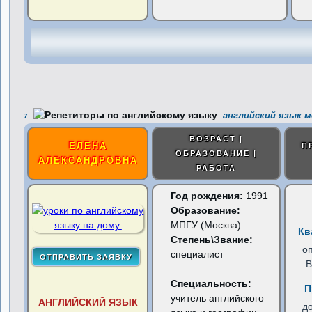
английский язык 
7
ВОЗРАСТ |
ЕЛЕНА
П
ОБРАЗОВАНИЕ |
АЛЕКСАНДРОВНА
РАБОТА
Год рождения:
1991
Образование:
МПГУ (Москва)
Кв
Степень\Звание:
о
специалист
В
Специальность:
П
учитель английского
АНГЛИЙСКИЙ ЯЗЫК
д