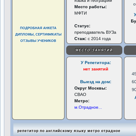
языка и географии
о
Место работы:
МФТИ
Б
Статус:
ПОДРОБНАЯ АНКЕТА
преподаватель ВУЗа
ДИПЛОМЫ, СЕРТИФИКАТЫ
Стаж:
с 2014 года
ОТЗЫВЫ УЧЕНИКОВ
МЕСТО ЗАНЯТИЙ
У Репетитора:
нет занятий
4
Выезд на дом:
6
Округ Москвы:
9
СВАО
Метро:
м.Отрадное
...
репетитор по английскому языку метро отрадное