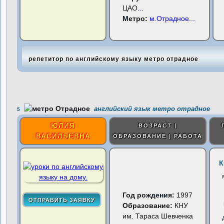
ЦАО
...
Метро:
м.Отрадное
...
репетитор по английскому языку метро отрадное
английский язык метро отрадное
5
ЮЛИЯ
ВОЗРАСТ |
ВАСИЛЬЕВНА
ОБРАЗОВАНИЕ | РАБОТА
К
Год рождения:
1997
Образование:
КНУ
им. Тараса Шевченка