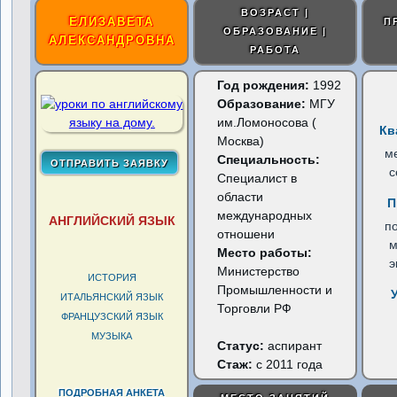
ВОЗРАСТ |
ЕЛИЗАВЕТА
П
ОБРАЗОВАНИЕ |
АЛЕКСАНДРОВНА
РАБОТА
Год рождения:
1992
Образование:
МГУ
им.Ломоносова (
Кв
Москва)
м
Специальность:
с
Cпециалист в
области
П
международных
АНГЛИЙСКИЙ ЯЗЫК
по
отношени
м
Место работы:
э
Министерство
ИСТОРИЯ
Промышленности и
ИТАЛЬЯНСКИЙ ЯЗЫК
Торговли РФ
ФРАНЦУЗСКИЙ ЯЗЫК
МУЗЫКА
Статус:
аспирант
Стаж:
с 2011 года
ПОДРОБНАЯ АНКЕТА