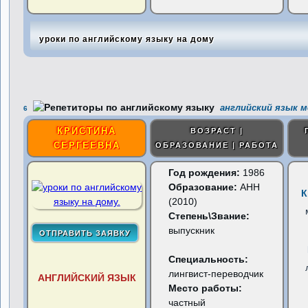
уроки по английскому языку на дому
английский язык 
6
КРИСТИНА
ВОЗРАСТ |
СЕРГЕЕВНА
ОБРАЗОВАНИЕ | РАБОТА
Год рождения:
1986
Образование:
АНН
К
(2010)
Степень\Звание:
выпускник
Специальность:
лингвист-переводчик
АНГЛИЙСКИЙ ЯЗЫК
Место работы:
частный