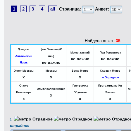
1
2
3
4
all
Страница:
Анкет:
Найдено анкет:
35
Предмет
Цена Занятия (60
Место занятий
Пол Репетитора
Английский
мин)
не важно
не важно
не важно
Язык
Округ Москвы
Москвы
Ветка Метро
Станция Метро
Г
x
x
x
м.Отрадное
Статус
Программа
Программа по Ин-
Опыт\Квалификация
Ф
Репетитора
Обучения
Языкам
x
x
x
x
1
отрадное