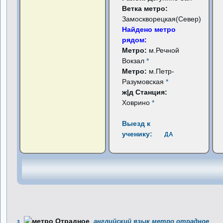
Ветка метро:
Замоскворецкая(Север)
Найдено метро
рядом:
Метро:
м.Речной
Вокзал
*
Метро:
м.Петр-
Разумовская
*
ж|д Станция:
Ховрино
*
Выезд к
ученику:
ДА
английский язык метро отрадное
3