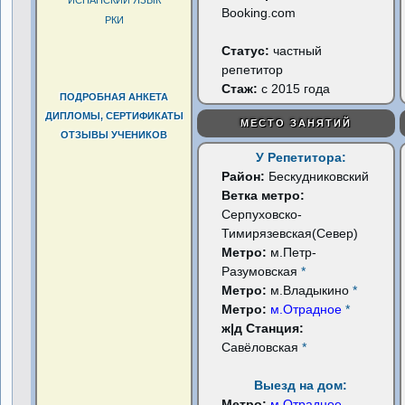
ИСПАНСКИЙ ЯЗЫК
Booking.com
РКИ
Статус:
частный
репетитор
Стаж:
с 2015 года
ПОДРОБНАЯ АНКЕТА
ДИПЛОМЫ, СЕРТИФИКАТЫ
МЕСТО ЗАНЯТИЙ
ОТЗЫВЫ УЧЕНИКОВ
У Репетитора:
Район:
Бескудниковский
Ветка метро:
Серпуховско-
Тимирязевская(Север)
Метро:
м.Петр-
Разумовская
*
Метро:
м.Владыкино
*
Метро:
м.Отрадное
*
ж|д Станция:
Савёловская
*
Выезд на дом:
Метро:
м.Отрадное
...