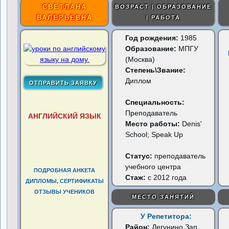
СВЕТЛАНА
ВОЗРАСТ | ОБРАЗОВАНИЕ
ВАЛЕРЬЕВНА
| РАБОТА
Год рождения:
1985
Образование:
МПГУ
(Москва)
Степень\Звание:
Диплом
Специальность:
Преподаватель
АНГЛИЙСКИЙ ЯЗЫК
Место работы:
Denis'
School; Speak Up
Статус:
преподаватель
учебного центра
ПОДРОБНАЯ АНКЕТА
Стаж:
с 2012 года
ДИПЛОМЫ, СЕРТИФИКАТЫ
ОТЗЫВЫ УЧЕНИКОВ
МЕСТО ЗАНЯТИЙ
У Репетитора:
Район:
Дегунино Зап