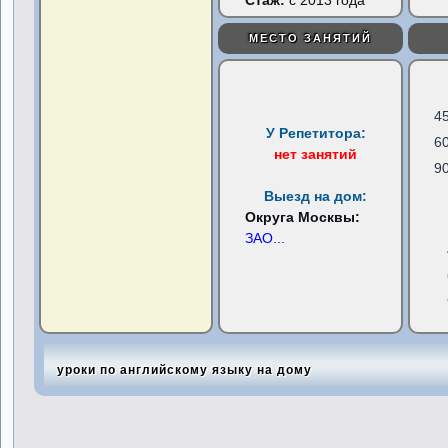
Стаж:
с 2013 года
МЕСТО ЗАНЯТИЙ
4
У Репетитора:
6
нет занятий
9
Выезд на дом:
Округа Москвы:
ЗАО
...
уроки по английскому языку на дому