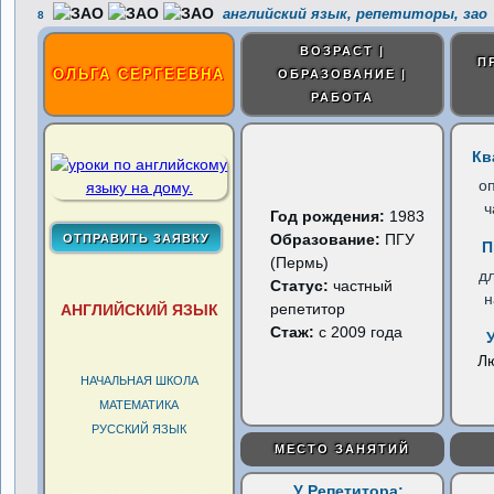
английский язык, репетиторы, зао
8
ВОЗРАСТ |
П
ОЛЬГА СЕРГЕЕВНА
ОБРАЗОВАНИЕ |
РАБОТА
Кв
о
ч
Год рождения:
1983
Образование:
ПГУ
П
(Пермь)
д
Статус:
частный
н
репетитор
АНГЛИЙСКИЙ ЯЗЫК
Стаж:
с 2009 года
Л
НАЧАЛЬНАЯ ШКОЛА
МАТЕМАТИКА
РУССКИЙ ЯЗЫК
МЕСТО ЗАНЯТИЙ
У Репетитора: