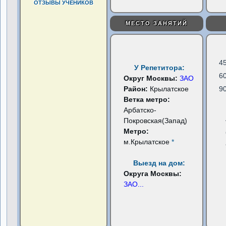
ОТЗЫВЫ УЧЕНИКОВ
МЕСТО ЗАНЯТИЙ
4
У Репетитора:
6
Округ Москвы:
ЗАО
Район:
Крылатское
9
Ветка метро:
Арбатско-
Покровская(Запад)
Метро:
м.Крылатское
*
Выезд на дом:
Округа Москвы:
ЗАО
...