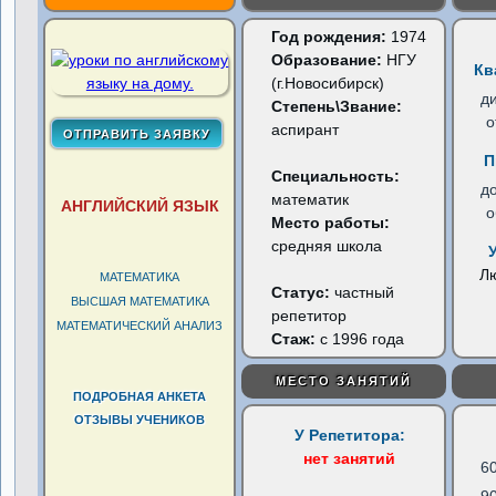
Год рождения:
1974
Образование:
НГУ
Кв
(г.Новосибирск)
д
Степень\Звание:
о
аспирант
П
Специальность:
д
математик
АНГЛИЙСКИЙ ЯЗЫК
о
Место работы:
средняя школа
Л
МАТЕМАТИКА
Статус:
частный
ВЫСШАЯ МАТЕМАТИКА
репетитор
МАТЕМАТИЧЕСКИЙ АНАЛИЗ
Стаж:
с 1996 года
МЕСТО ЗАНЯТИЙ
ПОДРОБНАЯ АНКЕТА
ОТЗЫВЫ УЧЕНИКОВ
У Репетитора:
нет занятий
6