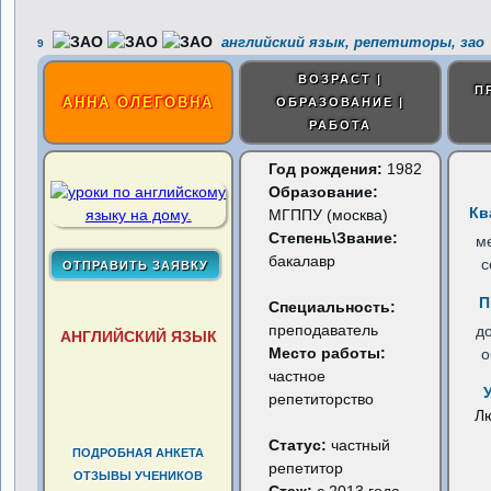
английский язык, репетиторы, зао
9
ВОЗРАСТ |
П
АННА ОЛЕГОВНА
ОБРАЗОВАНИЕ |
РАБОТА
Год рождения:
1982
Образование:
Кв
МГППУ (москва)
Степень\Звание:
м
бакалавр
с
П
Специальность:
преподаватель
д
АНГЛИЙСКИЙ ЯЗЫК
Место работы:
о
частное
репетиторство
Л
Статус:
частный
ПОДРОБНАЯ АНКЕТА
репетитор
ОТЗЫВЫ УЧЕНИКОВ