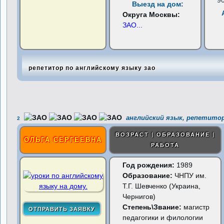
9
Выезд на дом:
Округа Москвы:
ЗАО
...
репетитор по английскому языку зао
английский язык, репетитор
2
ВОЗРАСТ | ОБРАЗОВАНИЕ |
ОЛЬГА СЕРГЕЕВНА
РАБОТА
Год рождения:
1989
Образование:
ЧНПУ им.
Т.Г. Шевченко (Украина,
Чернигов)
Степень\Звание:
магистр
педагогики и филологии