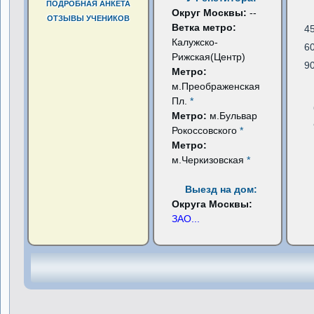
ПОДРОБНАЯ АНКЕТА
Округ Москвы:
--
ОТЗЫВЫ УЧЕНИКОВ
Ветка метро:
4
Калужско-
6
Рижская(Центр)
9
Метро:
м.Преображенская
Пл.
*
Метро:
м.Бульвар
Рокоссовского
*
Метро:
м.Черкизовская
*
Выезд на дом:
Округа Москвы:
ЗАО
...