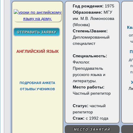
Год рождения:
1975
Образование:
МГУ
им. М.В. Ломоносова
(Москва)
Кв
Степень\Звание:
о
Дипломированный
ч
специалист
АНГЛИЙСКИЙ ЯЗЫК
П
Специальность:
д
Филолог.
п
Преподаватель
п
русского языка и
литературы.
ПОДРОБНАЯ АНКЕТА
Место работы:
Л
ОТЗЫВЫ УЧЕНИКОВ
Частный репетитор
Статус:
частный
репетитор
Стаж:
с 1992 года
МЕСТО ЗАНЯТИЙ