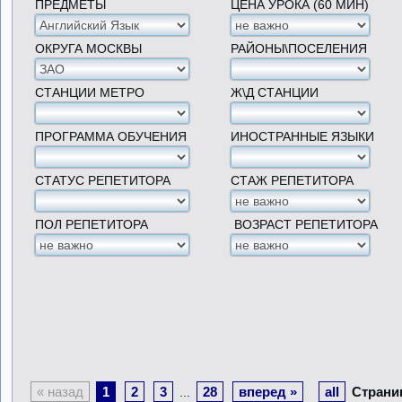
ПРЕДМЕТЫ
ЦЕНА УРОКА (60 МИН)
ОКРУГА МОСКВЫ
РАЙОНЫ\ПОСЕЛЕНИЯ
СТАНЦИИ МЕТРО
Ж\Д СТАНЦИИ
ПРОГРАММА ОБУЧЕНИЯ
ИНОСТРАННЫЕ ЯЗЫКИ
СТАТУС РЕПЕТИТОРА
СТАЖ РЕПЕТИТОРА
ПОЛ РЕПЕТИТОРА
ВОЗРАСТ РЕПЕТИТОРА
« назад
1
2
3
28
вперед »
all
Страни
...