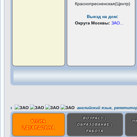
Краснопресненская(Центр)
Выезд на дом:
Округа Москвы:
ЗАО
...
английский язык, репетитор
3
ВОЗРАСТ |
ЮЛИЯ
П
ОБРАЗОВАНИЕ |
ЭДУАРДОВНА
РАБОТА