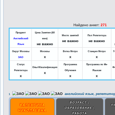
Найдено анкет:
271
Предмет
Цена Занятия (60
Место занятий
Пол Репетитора
Английский
мин)
не важно
не важно
не важно
Язык
Округ Москвы
Москвы
Ветка Метро
Станция Метро
Г
x
x
x
ЗАО
Статус
Программа
Программа по Ин-
Опыт\Квалификация
Ф
Репетитора
Обучения
Языкам
x
x
x
x
английский язык, репетитор
1
ВОЗРАСТ |
ВАЛЕНТИНА
П
ОБРАЗОВАНИЕ |
НИКОЛАЕВНА
РАБОТА