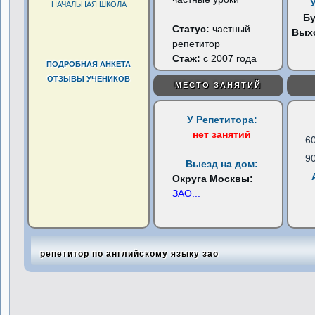
НАЧАЛЬНАЯ ШКОЛА
Б
Статус:
частный
Вых
репетитор
Стаж:
с 2007 года
ПОДРОБНАЯ АНКЕТА
ОТЗЫВЫ УЧЕНИКОВ
МЕСТО ЗАНЯТИЙ
У Репетитора:
нет занятий
6
9
Выезд на дом:
Округа Москвы:
ЗАО
...
репетитор по английскому языку зао