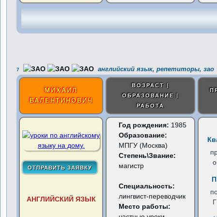
английский язык, репетиторы, зао
7
ВОЗРАСТ |
МИХАИЛ
П
ОБРАЗОВАНИЕ |
ВАЛЕНТИНОВИЧ
РАБОТА
Год рождения:
1985
Образование:
Кв
МПГУ (Москва)
п
Степень\Звание:
о
магистр
П
Специальность:
п
лингвист-переводчик
АНГЛИЙСКИЙ ЯЗЫК
Место работы:
частные уроки