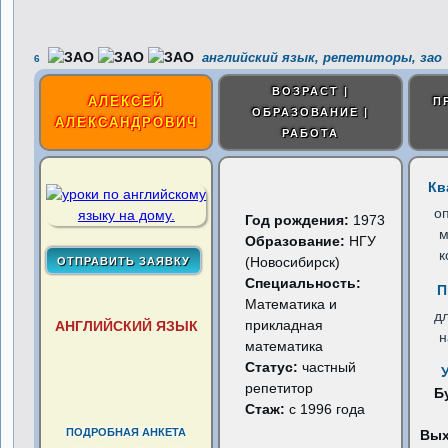
английский язык, репетиторы, зао
6
ВОЗРАСТ |
АЛЕКСЕЙ
П
ОБРАЗОВАНИЕ |
АЛЕКСАНДРОВИЧ
РАБОТА
Кв
о
Год рождения:
1973
м
Образование:
НГУ
к
(Новосибирск)
Специальность:
П
Математика и
д
прикладная
АНГЛИЙСКИЙ ЯЗЫК
н
математика
Статус:
частный
репетитор
Б
Стаж:
с 1996 года
ПОДРОБНАЯ АНКЕТА
Вы