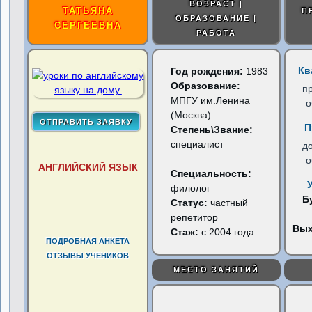
ВОЗРАСТ |
ТАТЬЯНА
П
ОБРАЗОВАНИЕ |
СЕРГЕЕВНА
РАБОТА
Кв
Год рождения:
1983
Образование:
п
МПГУ им.Ленина
о
(Москва)
П
Степень\Звание:
специалист
д
о
АНГЛИЙСКИЙ ЯЗЫК
Специальность:
филолог
Б
Статус:
частный
репетитор
Вы
Стаж:
с 2004 года
ПОДРОБНАЯ АНКЕТА
ОТЗЫВЫ УЧЕНИКОВ
МЕСТО ЗАНЯТИЙ