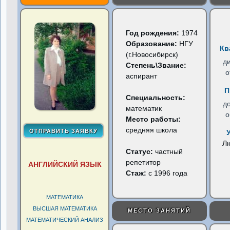
Год рождения:
1974
Образование:
НГУ
Кв
(г.Новосибирск)
д
Степень\Звание:
о
аспирант
П
Специальность:
д
математик
о
Место работы:
средняя школа
Л
Статус:
частный
репетитор
АНГЛИЙСКИЙ ЯЗЫК
Стаж:
с 1996 года
МАТЕМАТИКА
ВЫСШАЯ МАТЕМАТИКА
МЕСТО ЗАНЯТИЙ
МАТЕМАТИЧЕСКИЙ АНАЛИЗ