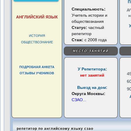
П
Специальность:
д
Учитель истории и
н
АНГЛИЙСКИЙ ЯЗЫК
обществознания
Статус:
частный
репетитор
ИСТОРИЯ
Стаж:
с 2008 года
ОБЩЕСТВОЗНАНИЕ
МЕСТО ЗАНЯТИЙ
ПОДРОБНАЯ АНКЕТА
У Репетитора:
ОТЗЫВЫ УЧЕНИКОВ
4
нет занятий
6
Выезд на дом:
9
Округа Москвы:
СЗАО
...
репетитор по английскому языку сзао