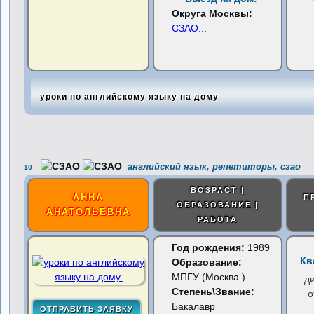
Округа Москвы:
СЗАО
...
уроки по английскому языку на дому
английский язык, репетиторы, сзао
10
ВОЗРАСТ |
АННА
П
ОБРАЗОВАНИЕ |
АНАТОЛЬЕВНА
РАБОТА
Год рождения:
1989
Кв
Образование:
МПГУ (Москва )
д
Степень\Звание:
о
Бакалавр