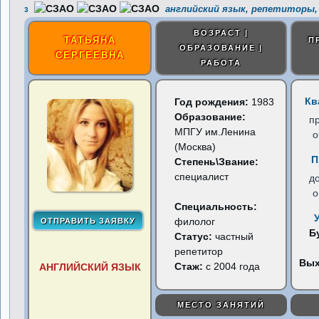
английский язык, репетиторы,
3
ВОЗРАСТ |
ТАТЬЯНА
П
ОБРАЗОВАНИЕ |
СЕРГЕЕВНА
РАБОТА
Кв
Год рождения:
1983
Образование:
п
МПГУ им.Ленина
о
(Москва)
П
Степень\Звание:
специалист
д
о
Специальность:
филолог
Б
Статус:
частный
репетитор
Вы
Стаж:
с 2004 года
АНГЛИЙСКИЙ ЯЗЫК
МЕСТО ЗАНЯТИЙ