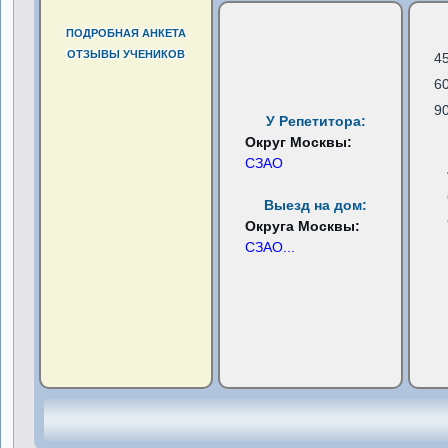
ПОДРОБНАЯ АНКЕТА
ОТЗЫВЫ УЧЕНИКОВ
4
6
9
У Репетитора:
Округ Москвы:
СЗАО
Выезд на дом:
Округа Москвы:
СЗАО
...