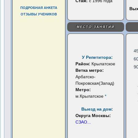
Стаж:
с 1996 года
ПОДРОБНАЯ АНКЕТА
Вы
ОТЗЫВЫ УЧЕНИКОВ
МЕСТО ЗАНЯТИЙ
4
У Репетитора:
6
Район:
Крылатское
9
Ветка метро:
Арбатско-
Покровская(Запад)
Метро:
м.Крылатское
*
Выезд на дом:
Округа Москвы:
СЗАО
...