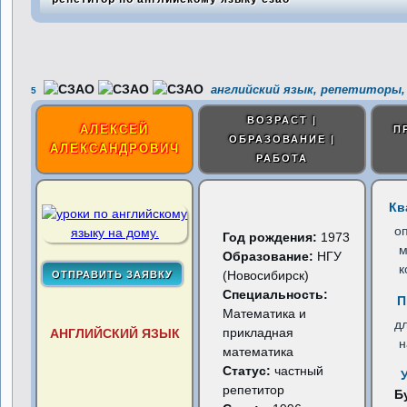
английский язык, репетиторы,
5
ВОЗРАСТ |
АЛЕКСЕЙ
П
ОБРАЗОВАНИЕ |
АЛЕКСАНДРОВИЧ
РАБОТА
Кв
о
Год рождения:
1973
м
Образование:
НГУ
к
(Новосибирск)
Специальность:
П
Математика и
д
прикладная
АНГЛИЙСКИЙ ЯЗЫК
н
математика
Статус:
частный
репетитор
Б