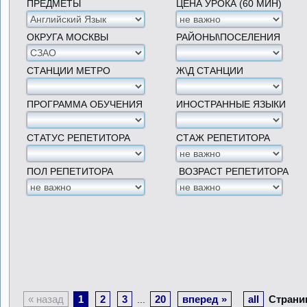
ПРЕДМЕТЫ
ЦЕНА УРОКА (60 МИН)
ОКРУГА МОСКВЫ
РАЙОНЫ\ПОСЕЛЕНИЯ
СТАНЦИИ МЕТРО
Ж\Д СТАНЦИИ
ПРОГРАММА ОБУЧЕНИЯ
ИНОСТРАННЫЕ ЯЗЫКИ
СТАТУС РЕПЕТИТОРА
СТАЖ РЕПЕТИТОРА
ПОЛ РЕПЕТИТОРА
ВОЗРАСТ РЕПЕТИТОРА
« назад
1
2
3
20
вперед »
all
Страни
...