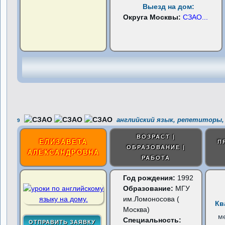
Выезд на дом:
Округа Москвы:
СЗАО
...
английский язык, репетиторы,
9
ВОЗРАСТ |
ЕЛИЗАВЕТА
П
ОБРАЗОВАНИЕ |
АЛЕКСАНДРОВНА
РАБОТА
Год рождения:
1992
Образование:
МГУ
им.Ломоносова (
Кв
Москва)
м
Специальность: