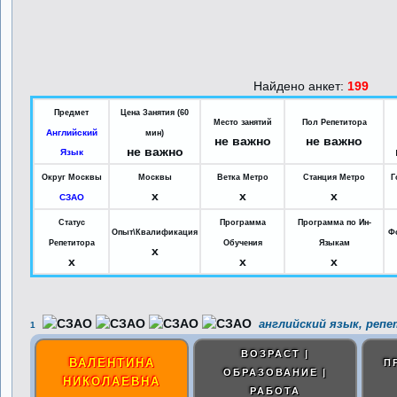
Найдено анкет:
199
Предмет
Цена Занятия (60
Место занятий
Пол Репетитора
Английский
мин)
не важно
не важно
не важно
Язык
Округ Москвы
Москвы
Ветка Метро
Станция Метро
Г
x
x
x
СЗАО
Статус
Программа
Программа по Ин-
Опыт\Квалификация
Ф
Репетитора
Обучения
Языкам
x
x
x
x
английский язык, репе
1
ВОЗРАСТ |
ВАЛЕНТИНА
П
ОБРАЗОВАНИЕ |
НИКОЛАЕВНА
РАБОТА