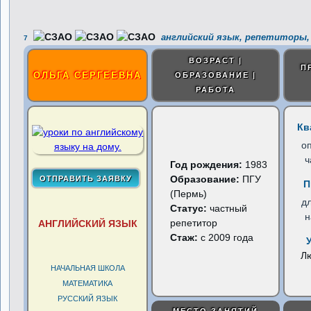
английский язык, репетиторы,
7
ВОЗРАСТ |
П
ОЛЬГА СЕРГЕЕВНА
ОБРАЗОВАНИЕ |
РАБОТА
Кв
о
ч
Год рождения:
1983
Образование:
ПГУ
П
(Пермь)
д
Статус:
частный
н
репетитор
АНГЛИЙСКИЙ ЯЗЫК
Стаж:
с 2009 года
Л
НАЧАЛЬНАЯ ШКОЛА
МАТЕМАТИКА
РУССКИЙ ЯЗЫК