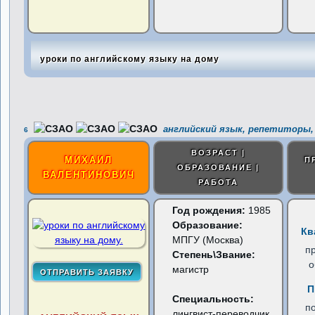
уроки по английскому языку на дому
английский язык, репетиторы,
6
ВОЗРАСТ |
МИХАИЛ
П
ОБРАЗОВАНИЕ |
ВАЛЕНТИНОВИЧ
РАБОТА
Год рождения:
1985
Образование:
Кв
МПГУ (Москва)
п
Степень\Звание:
о
магистр
П
Специальность:
п
лингвист-переводчик