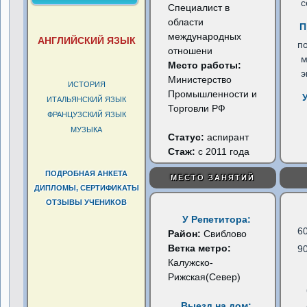
с
Cпециалист в
области
П
международных
АНГЛИЙСКИЙ ЯЗЫК
по
отношени
м
Место работы:
э
Министерство
ИСТОРИЯ
Промышленности и
ИТАЛЬЯНСКИЙ ЯЗЫК
Торговли РФ
ФРАНЦУЗСКИЙ ЯЗЫК
МУЗЫКА
Статус:
аспирант
Стаж:
с 2011 года
ПОДРОБНАЯ АНКЕТА
МЕСТО ЗАНЯТИЙ
ДИПЛОМЫ, СЕРТИФИКАТЫ
ОТЗЫВЫ УЧЕНИКОВ
У Репетитора:
6
Район:
Свиблово
Ветка метро:
9
Калужско-
Рижская(Север)
Выезд на дом: