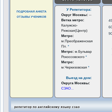
МЕСТО ЗАНЯТИЙ
У Репетитора:
ПОДРОБНАЯ АНКЕТА
Округ Москвы:
--
ОТЗЫВЫ УЧЕНИКОВ
Ветка метро:
4
Калужско-
6
Рижская(Центр)
9
Метро:
м.Преображенская
Пл.
*
Метро:
м.Бульвар
Рокоссовского
*
Метро:
м.Черкизовская
*
Выезд на дом:
Округа Москвы:
СЗАО
...
репетитор по английскому языку сзао