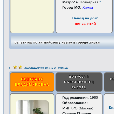
Метро:
м.Планерная
*
Город МО:
Химки
Выезд на дом:
нет занятий
репетитор по английскому языку в городе химки
английский язык г. химки
2
ВОЗРАСТ |
СВЕТЛАНА
П
ОБРАЗОВАНИЕ |
ВЛАДИМИРОВНА
РАБОТА
Год рождения:
1960
Образование:
Кв
МИПКРО (Москва)
Степень\Звание: