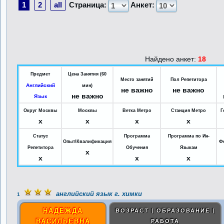
1
2
all
Страница:
Анкет:
Найдено анкет:
18
Предмет
Цена Занятия (60
Место занятий
Пол Репетитора
Английский
мин)
не важно
не важно
не важно
Язык
Округ Москвы
Москвы
Ветка Метро
Станция Метро
Г
x
x
x
x
Статус
Программа
Программа по Ин-
Опыт\Квалификация
Ф
Репетитора
Обучения
Языкам
x
x
x
x
английский язык г. химки
1
НАДЕЖДА
ВОЗРАСТ | ОБРАЗОВАНИЕ |
ВАСИЛЬЕВНА
РАБОТА