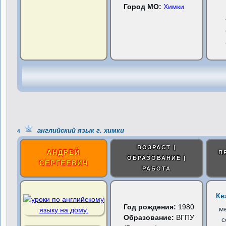
Город МО:
Химки
английский язык г. химки
4
ВОЗРАСТ |
АНДРЕЙ
П
ОБРАЗОВАНИЕ |
СЕРГЕЕВИЧ
РАБОТА
Кв
Год рождения:
1980
м
Образование:
ВГПУ
с