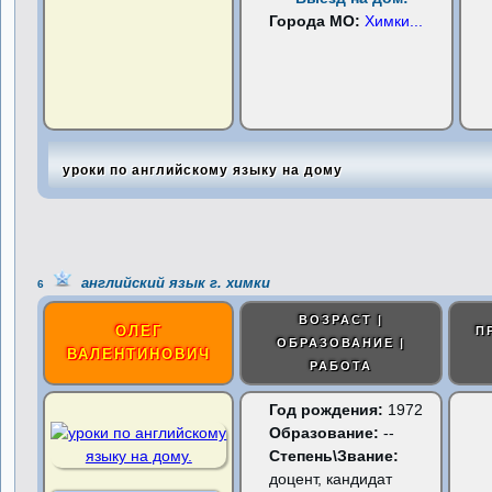
Города МО:
Химки
...
уроки по английскому языку на дому
английский язык г. химки
6
ВОЗРАСТ |
ОЛЕГ
П
ОБРАЗОВАНИЕ |
ВАЛЕНТИНОВИЧ
РАБОТА
Год рождения:
1972
Образование:
--
Степень\Звание:
доцент, кандидат