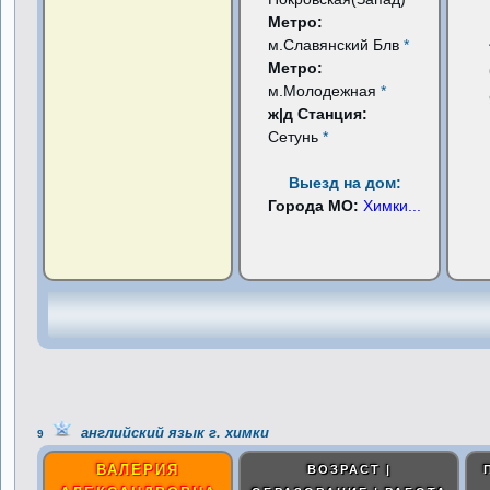
Метро:
м.Славянский Блв
*
Метро:
м.Молодежная
*
ж|д Станция:
Сетунь
*
Выезд на дом:
Города МО:
Химки
...
английский язык г. химки
9
ВАЛЕРИЯ
ВОЗРАСТ |