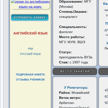
Образование:
МГУ
Кв
(Москва)
м
Степень\Звание:
с
специалист
П
Специальность:
д
филолог
АНГЛИЙСКИЙ ЯЗЫК
н
Место работы:
МГУ, МУМ, ВШЭ
Л
РКИ
Статус:
РУССКИЙ ЯЗЫК
преподаватель ВУЗа
Стаж:
с 1997 года
МЕСТО ЗАНЯТИЙ
ПОДРОБНАЯ АНКЕТА
ОТЗЫВЫ УЧЕНИКОВ
У Репетитора:
4
Район:
Можайский
6
Ветка метро:
Арбатско-
9
Покровская(Запад)