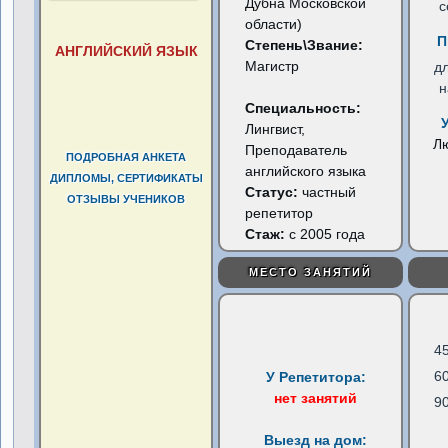
Дубна Московской
с
области)
П
Степень\Звание:
АНГЛИЙСКИЙ ЯЗЫК
Магистр
д
н
Специальность:
Лингвист,
Л
Преподаватель
ПОДРОБНАЯ АНКЕТА
английского языка
ДИПЛОМЫ, СЕРТИФИКАТЫ
Статус:
частный
ОТЗЫВЫ УЧЕНИКОВ
репетитор
Стаж:
с 2005 года
МЕСТО ЗАНЯТИЙ
4
6
У Репетитора:
нет занятий
9
Выезд на дом: