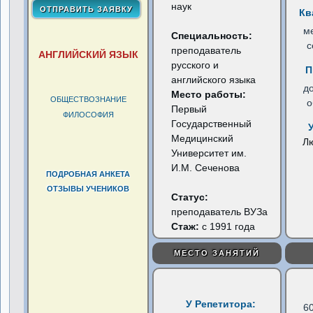
наук
Кв
м
Специальность:
с
преподаватель
АНГЛИЙСКИЙ ЯЗЫК
русского и
П
английского языка
д
Место работы:
ОБЩЕСТВОЗНАНИЕ
о
Первый
ФИЛОСОФИЯ
Государственный
Медицинский
Л
Университет им.
И.М. Сеченова
ПОДРОБНАЯ АНКЕТА
ОТЗЫВЫ УЧЕНИКОВ
Статус:
преподаватель ВУЗа
Стаж:
с 1991 года
МЕСТО ЗАНЯТИЙ
У Репетитора:
6