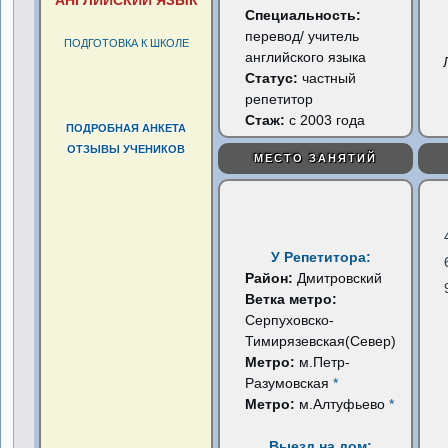
АНГЛИЙСКИЙ ЯЗЫК
Специальность:
перевод/ учитель
ПОДГОТОВКА К ШКОЛЕ
английского языка
Статус:
частный
репетитор
Стаж:
с 2003 года
ПОДРОБНАЯ АНКЕТА
ОТЗЫВЫ УЧЕНИКОВ
МЕСТО ЗАНЯТИЙ
У Репетитора:
Район:
Дмитровский
Ветка метро:
Серпуховско-
Тимирязевская(Север)
Метро:
м.Петр-
Разумовская
*
Метро:
м.Алтуфьево
*
Выезд на дом: