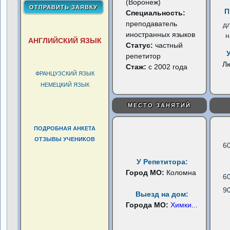
(Воронеж)
П
Специальность:
преподаватель
д
иностранных языков
н
АНГЛИЙСКИЙ ЯЗЫК
Статус:
частный
репетитор
Л
Стаж:
с 2002 года
ФРАНЦУЗСКИЙ ЯЗЫК
НЕМЕЦКИЙ ЯЗЫК
МЕСТО ЗАНЯТИЙ
ПОДРОБНАЯ АНКЕТА
ОТЗЫВЫ УЧЕНИКОВ
6
У Репетитора:
Город МО:
Коломна
6
9
Выезд на дом:
Города МО:
Химки
...