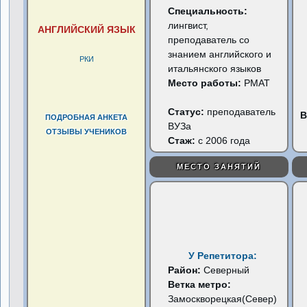
Специальность:
лингвист,
АНГЛИЙСКИЙ ЯЗЫК
преподаватель со
знанием английского и
РКИ
итальянского языков
Место работы:
РМАТ
Статус:
преподаватель
В
ПОДРОБНАЯ АНКЕТА
ВУЗа
ОТЗЫВЫ УЧЕНИКОВ
Стаж:
с 2006 года
МЕСТО ЗАНЯТИЙ
У Репетитора:
Район:
Северный
Ветка метро:
Замоскворецкая(Север)