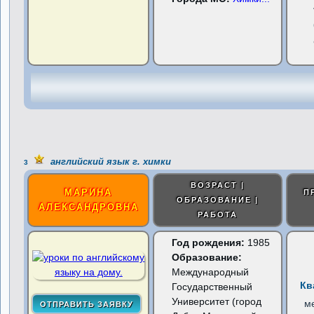
английский язык г. химки
3
ВОЗРАСТ |
МАРИНА
П
ОБРАЗОВАНИЕ |
АЛЕКСАНДРОВНА
РАБОТА
Год рождения:
1985
Образование:
Международный
Кв
Государственный
Университет (город
м