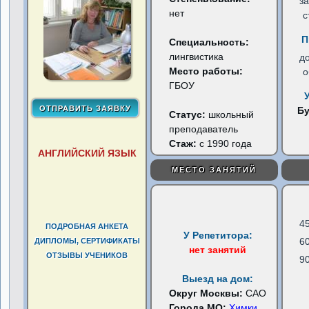
з
нет
с
П
Специальность:
лингвистика
д
Место работы:
о
ГБОУ
Б
Статус:
школьный
преподаватель
Стаж:
с 1990 года
АНГЛИЙСКИЙ ЯЗЫК
МЕСТО ЗАНЯТИЙ
4
ПОДРОБНАЯ АНКЕТА
У Репетитора:
6
ДИПЛОМЫ, СЕРТИФИКАТЫ
нет занятий
ОТЗЫВЫ УЧЕНИКОВ
9
Выезд на дом:
Округ Москвы:
САО
Города МО:
Химки
...