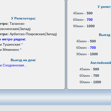
У репе
45мин -
500
У Репетитора:
60мин -
700
етро:
Таганско-
90мин -
1000
ресненская(Запад)
етро:
Арбатско-Покровская(Запад)
Выезд 
 метро рядом:
45мин -
500
м.Тушинская
*
60мин -
700
м.Мякинино
*
90мин -
1000
Выезд на дом:
Английский
м.Сходненская
...
45мин -
500
60мин -
700
90мин -
1000