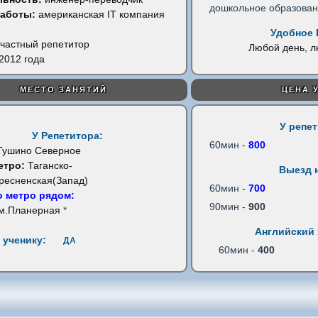
дошкольное образова
работы:
американская IT компания
Удобное 
частный репетитор
Любой день, 
2012 года
МЕСТО ЗАНЯТИЙ
ЦЕНА 
У репе
У Репетитора:
60мин -
800
Тушино Северное
етро:
Таганско-
Выезд 
ресненская(Запад)
60мин -
700
 метро рядом:
90мин -
900
м.Планерная
*
Английский 
 ученику:
ДА
60мин -
400