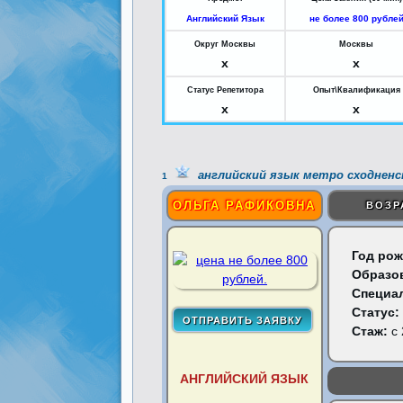
Английский Язык
не более 800 рубле
Округ Москвы
Москвы
x
x
Статус Репетитора
Опыт\Квалификация
x
x
английский язык метро сходненс
1
ОЛЬГА РАФИКОВНА
ВОЗР
Год рож
Образо
Специа
Статус:
Стаж:
с 
АНГЛИЙСКИЙ ЯЗЫК