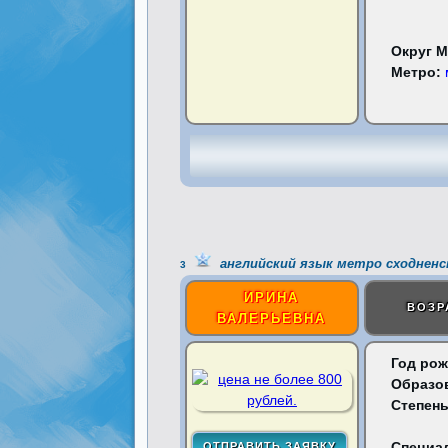
Округ 
Метро:
английский язык метро сходненс
3
ИРИНА
ВОЗР
ВАЛЕРЬЕВНА
Год рож
Образо
Степень
Специа