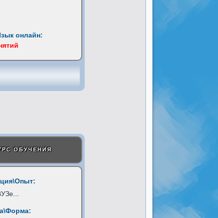
Язык онлайн:
анятий
УРС ОБУЧЕНИЯ
ция\Опыт:
ВУЗе
...
а\Форма: