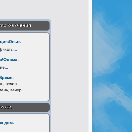
УРС ОБУЧЕНИЯ
ция\Опыт:
фикаты
...
а\Форма:
ние
...
Время:
нь, вечер
день, вечер
УРОКА
на дом: