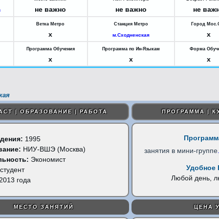
не важно
не важно
не важ
й
Ветка Метро
Станция Метро
Город Мос.
x
x
м.Сходненская
Программа Обучения
Программа по Ин-Языкам
Форма Обуч
x
x
x
кая
АСТ | ОБРАЗОВАНИЕ | РАБОТА
ПРОГРАММА | К
Программ
дения:
1995
вание:
НИУ-ВШЭ (Москва)
занятия в мини-группе
льность:
Экономист
Удобное 
студент
Любой день, 
2013 года
МЕСТО ЗАНЯТИЙ
ЦЕНА 