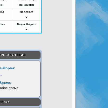
но
не важно
Обл
ж|д Станция
x
ения
Второй Предмет
x
УРС ОБУЧЕНИЯ
а\Форма:
...
Время:
любое время
УРОКА