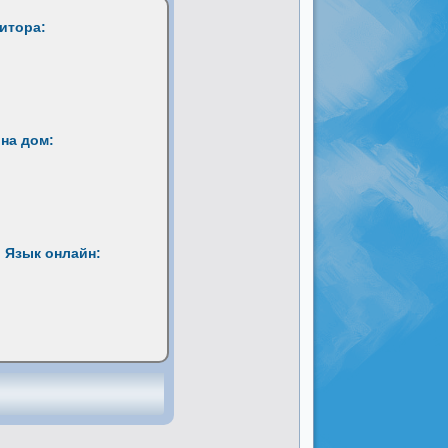
титора:
на дом:
 Язык онлайн: