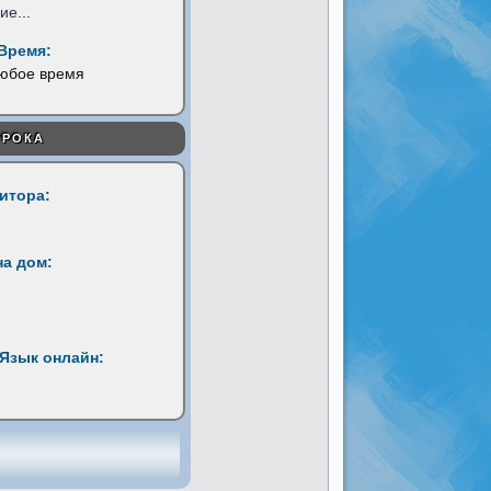
ние
...
Время:
любое время
УРОКА
титора:
на дом:
Язык онлайн: