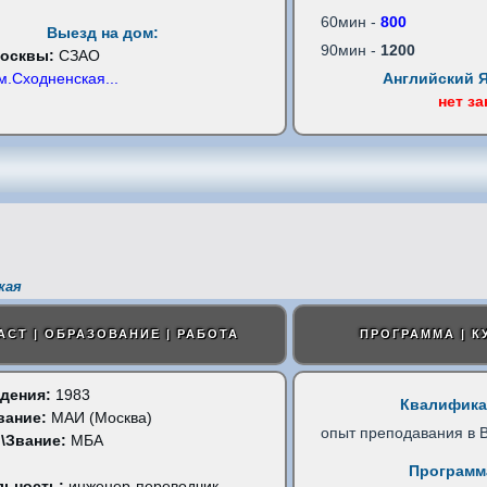
60мин -
800
Выезд на дом:
90мин -
1200
Москвы:
СЗАО
м.Сходненская
...
Английский 
нет з
кая
АСТ | ОБРАЗОВАНИЕ | РАБОТА
ПРОГРАММА | К
дения:
1983
Квалифика
вание:
МАИ (Москва)
опыт преподавания в 
\Звание:
МБА
Программ
льность:
инженер-переводчик