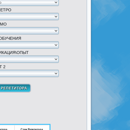
МЕТРО
 МО
ОБУЧЕНИЯ
ИКАЦИЯ\ОПЫТ
Т 2
итора
Стаж Репетитора