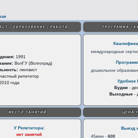
кая
АСТ | ОБРАЗОВАНИЕ | РАБОТА
ПРОГРАММА | К
Квалифика
международные серти
дения:
1991
Программ
вание:
ВолГУ (Волгоград)
льность:
лингвист
дошкольное образова
частный репетитор
Удобное 
2010 года
Будни
- де
Выходные
- 
МЕСТО ЗАНЯТИЙ
ЦЕНА 
У Репетитора:
Выезд 
нет занятий
45мин -
600