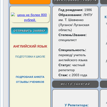
ОБРАЗОВАНИЕ | РАБОТА
Год рождения:
1986
Образование:
ЛНПУ
К
им. Т. Шевченко
(Луганск/ Луганская
область)
Степень\Звание:
специалист
АНГЛИЙСКИЙ ЯЗЫК
Специальность:
перевод/ учитель
ПОДГОТОВКА К ШКОЛЕ
английского языка
Статус:
частный
репетитор
Стаж:
с 2003 года
ПОДРОБНАЯ АНКЕТА
ОТЗЫВЫ УЧЕНИКОВ
МЕСТО ЗАНЯТИЙ
У Репетитора: