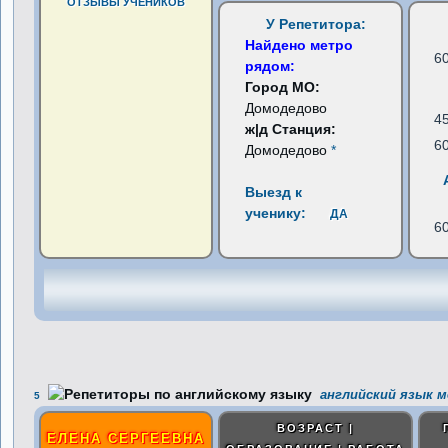
ОТЗЫВЫ УЧЕНИКОВ
У Репетитора:
Найдено метро
6
рядом:
Город МО:
Домодедово
4
ж|д Станция:
6
Домодедово
*
Выезд к
ученику:
ДА
6
английский язык м
5
ВОЗРАСТ |
ЕЛЕНА СЕРГЕЕВНА