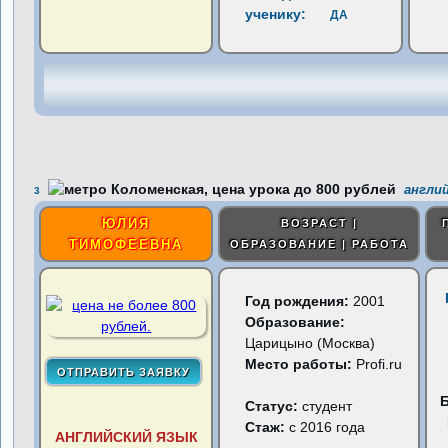
ученику:
ДА
англий
3
ЮЛИЯ
ВОЗРАСТ |
ТИМОФЕЕВНА
ОБРАЗОВАНИЕ | РАБОТА
Год рождения:
2001
Образование:
Царицыно (Москва)
Место работы:
Profi.ru
Статус:
студент
Стаж:
с 2016 года
АНГЛИЙСКИЙ ЯЗЫК