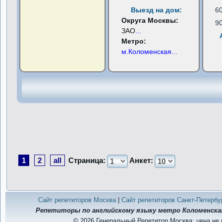
Выезд на дом:
6
Округа Москвы:
9
ЗАО
...
Метро:
м.Коломенская
...
1
2
all
Страница:
Анкет:
Сайт репетиторов Москва
|
Сайт репетиторов Санкт-Петербу
Репетиторы по английскому языку метро Коломенская,
© 2026 Генеральный Репетитор Москва: цена не 