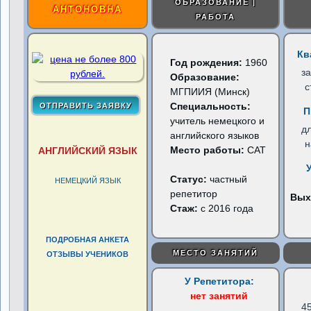
ОБРАЗОВАНИЕ |
АНТОНОВНА
РАБОТА
Кв
Год рождения:
1960
з
Образование:
с
МГПИИЯ (Минск)
Специальность:
П
учитель немецкого и
д
английского языков
н
Место работы:
САТ
АНГЛИЙСКИЙ ЯЗЫК
Статус:
частный
НЕМЕЦКИЙ ЯЗЫК
репетитор
Вых
Стаж:
с 2016 года
ПОДРОБНАЯ АНКЕТА
МЕСТО ЗАНЯТИЙ
ОТЗЫВЫ УЧЕНИКОВ
У Репетитора:
нет занятий
4