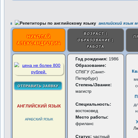
английский язык м
8
ВОЗРАСТ |
НИКОЛАЙ
П
ОБРАЗОВАНИЕ |
АЛЕКСАНДРОВИЧ
РАБОТА
Год рождения:
1986
Образование:
Кв
СПбГУ (Санкт-
Петербург)
м
Степень\Звание:
с
магистр
П
Специальность:
д
АНГЛИЙСКИЙ ЯЗЫК
востоковед
н
Место работы:
АРАБСКИЙ ЯЗЫК
фриланс
Л
Статус:
частный