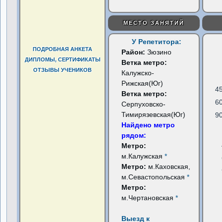
МЕСТО ЗАНЯТИЙ
У Репетитора:
ПОДРОБНАЯ АНКЕТА
Район:
Зюзино
ДИПЛОМЫ, СЕРТИФИКАТЫ
Ветка метро:
ОТЗЫВЫ УЧЕНИКОВ
Калужско-
Рижская(Юг)
4
Ветка метро:
6
Серпуховско-
Тимирязевская(Юг)
9
Найдено метро
рядом:
Метро:
м.Калужская
*
Метро:
м.Каховская,
м.Севастопольская
*
Метро:
м.Чертановская
*
Выезд к