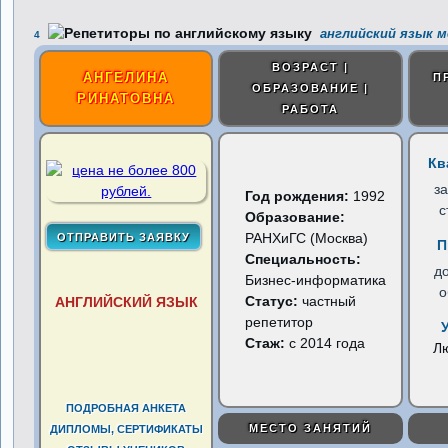
английский язык м
4
ВОЗРАСТ |
АНГЕЛИНА
П
ОБРАЗОВАНИЕ |
РИНАТОВНА
РАБОТА
Кв
з
Год рождения:
1992
с
Образование:
РАНХиГС (Москва)
П
Специальность:
д
Бизнес-информатика
о
Статус:
частный
АНГЛИЙСКИЙ ЯЗЫК
репетитор
Стаж:
с 2014 года
Л
ПОДРОБНАЯ АНКЕТА
МЕСТО ЗАНЯТИЙ
ДИПЛОМЫ, СЕРТИФИКАТЫ