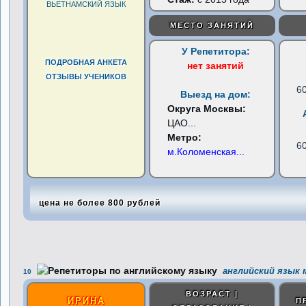
ВЬЕТНАМСКИЙ ЯЗЫК
МЕСТО ЗАНЯТИЙ
У Репетитора:
ПОДРОБНАЯ АНКЕТА
нет занятий
ОТЗЫВЫ УЧЕНИКОВ
6
Выезд на дом:
Округа Москвы:
ЦАО
...
Метро:
6
м.Коломенская
...
цена не более 800 рублей
английский язык 
10
ВОЗРАСТ |
ИРИНА
П