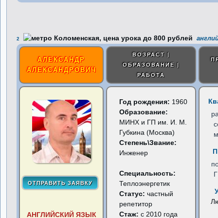
англий
2
ВОЗРАСТ |
АЛЕКСАНДР
П
ОБРАЗОВАНИЕ |
АЛЕКСАНДРОВИЧ
РАБОТА
Кв
Год рождения:
1960
Образование:
р
МИНХ и ГП им. И. М.
с
Губкина (Москва)
м
Степень\Звание:
П
Инженер
п
Специальность:
Теплоэнергетик
Статус:
частный
Л
репетитор
Стаж:
с 2010 года
АНГЛИЙСКИЙ ЯЗЫК