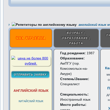
английский язык м
7
ВОЗРАСТ |
П
ЯНА ЮРЬЕВНА
ОБРАЗОВАНИЕ |
РАБОТА
Год рождения:
1987
Образование:
АмПГУ (гор.
Кв
Комсомольск-на-
Амуре)
м
Степень\Звание:
с
Специалист
П
АНГЛИЙСКИЙ ЯЗЫК
Специальность:
д
Иностранный язык
н
КИТАЙСКИЙ ЯЗЫК
Место работы:
школа