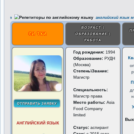
английский язык м
9
ВОЗРАСТ |
П
ЛИ ТХИ
ОБРАЗОВАНИЕ |
РАБОТА
Год рождения:
1994
Кв
Образование:
РУДН
(Москва)
о
Степень\Звание:
р
Магистр
П
Специальность:
д
Магистр права
н
Место работы:
Asia
Food Company
limited
Вых
АНГЛИЙСКИЙ ЯЗЫК
Статус:
аспирант
Стаж:
с 2015 года