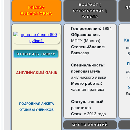
ВОЗРАСТ |
РИММА
П
ОБРАЗОВАНИЕ |
ВИКТОРОВНА
РАБОТА
Год рождения:
1994
Образование:
Кв
МПГУ (Москва)
Степень\Звание:
о
Бакалавр
В
П
Специальность:
преподаватель
д
АНГЛИЙСКИЙ ЯЗЫК
английского языка
о
Место работы:
частная практика
Л
Статус:
частный
ПОДРОБНАЯ АНКЕТА
репетитор
ОТЗЫВЫ УЧЕНИКОВ
Стаж:
с 2012 года
МЕСТО ЗАНЯТИЙ