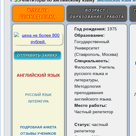
английский язык м
6
ЮЛИАНА
ВОЗРАСТ |
ГЕННАДЬЕВНА
ОБРАЗОВАНИЕ | РАБОТА
Год рождения:
1975
Образование:
Государственный
Университет
(Ставрополь, Москва)
Специальность:
Филология. Учитель
русского языка и
АНГЛИЙСКИЙ ЯЗЫК
литературы,
Методология
преподавания
РУССКИЙ ЯЗЫК
английского языка.
ЛИТЕРАТУРА
Место работы:
Частный репетитор
Статус:
частный
ПОДРОБНАЯ АНКЕТА
репетитор
ОТЗЫВЫ УЧЕНИКОВ