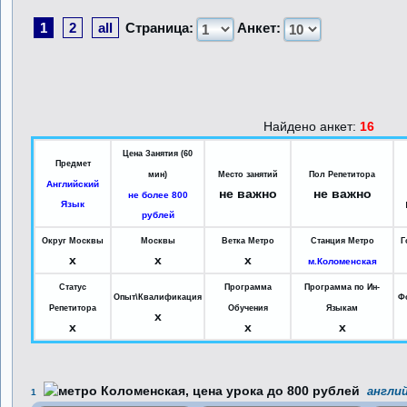
1
2
all
Страница:
Анкет:
Найдено анкет:
16
Цена Занятия (60
Предмет
мин)
Место занятий
Пол Репетитора
Английский
не важно
не важно
не более 800
Язык
рублей
Округ Москвы
Москвы
Ветка Метро
Станция Метро
Г
x
x
x
м.Коломенская
Статус
Программа
Программа по Ин-
Опыт\Квалификация
Ф
Репетитора
Обучения
Языкам
x
x
x
x
англий
1