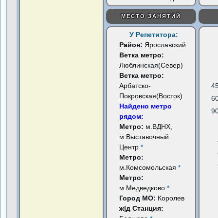
МЕСТО ЗАНЯТИЙ
У Репетитора:
Район:
Ярославский
Ветка метро:
Люблинская(Север)
Ветка метро:
Арбатско-
4
Покровская(Восток)
6
Найдено метро
9
рядом:
Метро:
м.ВДНХ,
м.Выставочный
Центр
*
Метро:
м.Комсомольская
*
Метро:
м.Медведково
*
Город МО:
Королев
ж|д Станция: