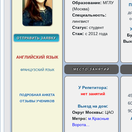
Образование:
МГЛУ
П
(Москва)
д
Специальность:
о
лингвист
Статус:
студент
Стаж:
с 2012 года
Б
Вых
АНГЛИЙСКИЙ ЯЗЫК
МЕСТО ЗАНЯТИЙ
ФРАНЦУЗСКИЙ ЯЗЫК
У Репетитора:
нет занятий
ПОДРОБНАЯ АНКЕТА
4
ОТЗЫВЫ УЧЕНИКОВ
6
Выезд на дом:
9
Округ Москвы:
ЦАО
Метро:
м.Красные
Ворота
...