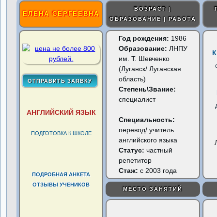
ВОЗРАСТ |
ЕЛЕНА СЕРГЕЕВНА
ОБРАЗОВАНИЕ | РАБОТА
Год рождения:
1986
Образование:
ЛНПУ
К
им. Т. Шевченко
(Луганск/ Луганская
область)
Степень\Звание:
специалист
АНГЛИЙСКИЙ ЯЗЫК
Специальность:
перевод/ учитель
ПОДГОТОВКА К ШКОЛЕ
английского языка
Статус:
частный
репетитор
Стаж:
с 2003 года
ПОДРОБНАЯ АНКЕТА
ОТЗЫВЫ УЧЕНИКОВ
МЕСТО ЗАНЯТИЙ