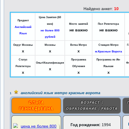
Найдено анкет:
10
Цена Занятия (60
Предмет
мин)
Место занятий
Пол Репетитора
Английский
не важно
не важно
не более 800
Язык
рублей
Округ Москвы
Москвы
Ветка Метро
Станция Метро
Г
x
x
x
м.Красные Ворота
Статус
Программа
Программа по Ин-
Опыт\Квалификация
Ф
Репетитора
Обучения
Языкам
x
x
x
x
английский язык метро красные ворота
1
ОЛЬГА
ВОЗРАСТ |
ГЕННАДЬЕВНА
ОБРАЗОВАНИЕ | РАБОТА
Год рождения:
1994