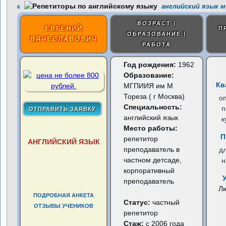
английский язык м
6
ВОЗРАСТ |
ЕВГЕНИЙ
П
ОБРАЗОВАНИЕ |
ВЯЧЕСЛАВОВИЧ
РАБОТА
Год рождения:
1962
Образование:
Кв
МГПИИЯ им М
Тореза ( г Москва)
о
Специальность:
п
английский язык
к
Место работы:
П
репетитор
АНГЛИЙСКИЙ ЯЗЫК
преподаватель в
д
частном детсаде,
н
корпоративный
преподаватель
Л
ПОДРОБНАЯ АНКЕТА
Статус:
частный
ОТЗЫВЫ УЧЕНИКОВ
репетитор
Стаж:
с 2006 года