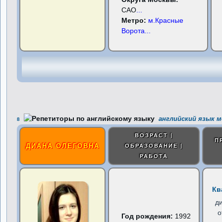
САО
...
Метро:
м.Красные
Ворота
...
английский язык м
8
ВОЗРАСТ |
П
ДИАНА ОЛЕГОВНА
ОБРАЗОВАНИЕ |
РАБОТА
Кв
д
о
Год рождения:
1992