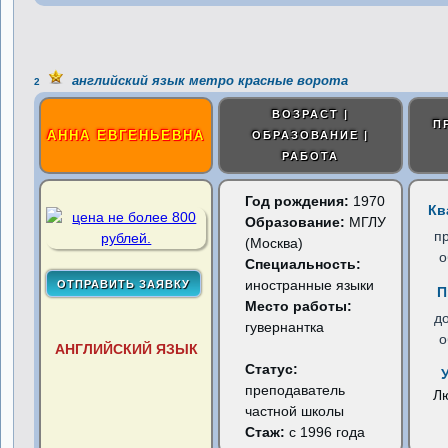
английский язык метро красные ворота
2
ВОЗРАСТ |
П
АННА ЕВГЕНЬЕВНА
ОБРАЗОВАНИЕ |
РАБОТА
Год рождения:
1970
Кв
Образование:
МГЛУ
п
(Москва)
о
Специальность:
иностранные языки
П
Место работы:
д
гувернантка
о
АНГЛИЙСКИЙ ЯЗЫК
Статус:
преподаватель
Л
частной школы
Стаж:
с 1996 года