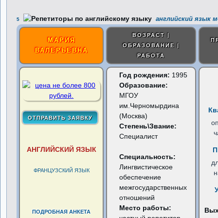
английский язык м
5
ВОЗРАСТ |
МАРИЯ
П
ОБРАЗОВАНИЕ |
ВАЛЕРЬЕВНА
РАБОТА
Год рождения:
1995
Образование:
МГОУ
им.Черномырдина
Кв
(Москва)
о
Степень\Звание:
ч
Специалист
АНГЛИЙСКИЙ ЯЗЫК
П
Специальность:
д
Лингвистическое
ФРАНЦУЗСКИЙ ЯЗЫК
н
обеспечение
межгосударственных
отношений
Место работы:
Вы
ПОДРОБНАЯ АНКЕТА