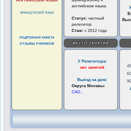
АНГЛИЙСКИЙ ЯЗЫК
английском языка
ФРАНЦУЗСКИЙ ЯЗЫК
Б
Статус:
частный
Вых
репетитор
Стаж:
с 2012 года
ПОДРОБНАЯ АНКЕТА
МЕСТО ЗАНЯТИЙ
ОТЗЫВЫ УЧЕНИКОВ
У Репетитора:
4
нет занятий
6
Выезд на дом:
9
Округа Москвы:
САО
...