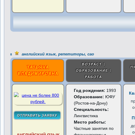
английский язык, репетиторы, сао
8
ВОЗРАСТ |
ТАТЬЯНА
П
ОБРАЗОВАНИЕ |
ВЛАДИМИРОВНА
РАБОТА
Год рождения:
1993
Кв
Образование:
ЮФУ
п
(Ростов-на-Дону)
о
Специальность:
Лингвистика
П
Место работы:
д
Частные занятия по
о
французскому и