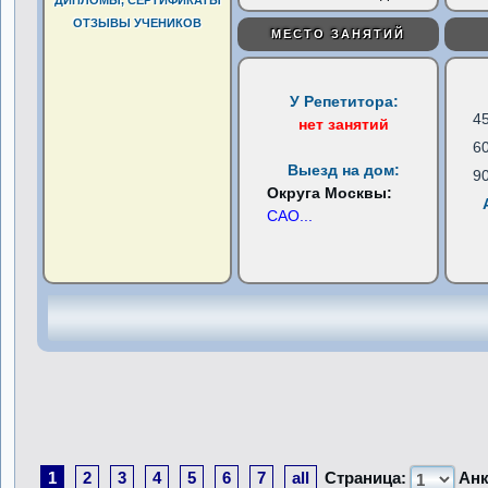
ДИПЛОМЫ, СЕРТИФИКАТЫ
ОТЗЫВЫ УЧЕНИКОВ
МЕСТО ЗАНЯТИЙ
У Репетитора:
4
нет занятий
6
Выезд на дом:
9
Округа Москвы:
САО
...
1
2
3
4
5
6
7
all
Страница:
Анк