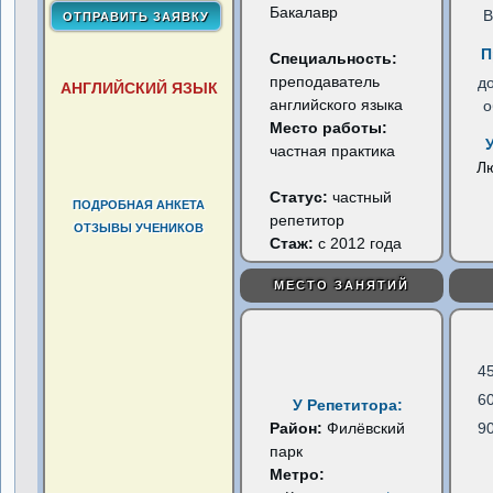
Бакалавр
В
П
Специальность:
преподаватель
д
АНГЛИЙСКИЙ ЯЗЫК
английского языка
о
Место работы:
частная практика
Л
Статус:
частный
ПОДРОБНАЯ АНКЕТА
репетитор
ОТЗЫВЫ УЧЕНИКОВ
Стаж:
с 2012 года
МЕСТО ЗАНЯТИЙ
4
6
У Репетитора:
Район:
Филёвский
9
парк
Метро: