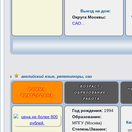
Выезд на дом:
Округа Москвы:
САО
...
английский язык, репетиторы, сао
5
ВОЗРАСТ |
РИММА
П
ОБРАЗОВАНИЕ |
ВИКТОРОВНА
РАБОТА
Год рождения:
1994
Образование:
Кв
МПГУ (Москва)
Степень\Звание:
о