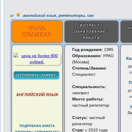
английский язык, репетиторы, сао
10
ВОЗРАСТ |
БОРИС
П
ОБРАЗОВАНИЕ |
ЯКОВЛЕВИЧ
РАБОТА
Год рождения:
1985
Образование:
УРАО
Кв
(Москва)
д
Степень\Звание:
о
Специалист
П
Специальность:
д
лингвист
АНГЛИЙСКИЙ ЯЗЫК
н
Место работы:
частный репетитор
Л
Статус:
частный
репетитор
ПОДРОБНАЯ АНКЕТА
Стаж:
с 2010 года