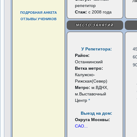
Л
репетитор
Стаж:
с 2008 года
ПОДРОБНАЯ АНКЕТА
ОТЗЫВЫ УЧЕНИКОВ
МЕСТО ЗАНЯТИЙ
У Репетитора:
4
Район:
6
Останкинский
9
Ветка метро:
Калужско-
Рижская(Север)
Метро:
м.ВДНХ,
м.Выставочный
Центр
*
Выезд на дом:
Округа Москвы:
САО
...