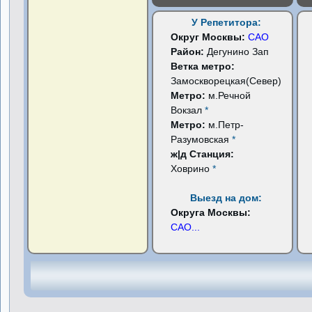
У Репетитора:
Округ Москвы:
САО
Район:
Дегунино Зап
Ветка метро:
Замоскворецкая(Север)
Метро:
м.Речной
Вокзал
*
Метро:
м.Петр-
Разумовская
*
ж|д Станция:
Ховрино
*
Выезд на дом:
Округа Москвы:
САО
...