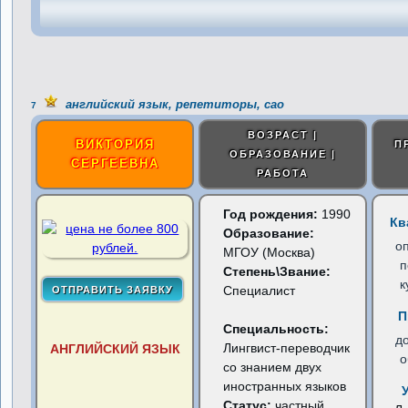
английский язык, репетиторы, сао
7
ВОЗРАСТ |
ВИКТОРИЯ
П
ОБРАЗОВАНИЕ |
СЕРГЕЕВНА
РАБОТА
Год рождения:
1990
Кв
Образование:
о
МГОУ (Москва)
п
Степень\Звание:
к
Специалист
П
Специальность:
д
Лингвист-переводчик
АНГЛИЙСКИЙ ЯЗЫК
о
со знанием двух
иностранных языков
Статус:
частный