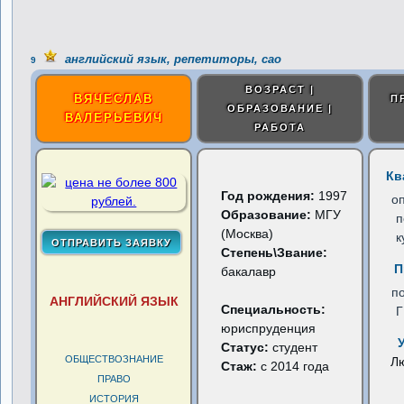
английский язык, репетиторы, сао
9
ВОЗРАСТ |
ВЯЧЕСЛАВ
П
ОБРАЗОВАНИЕ |
ВАЛЕРЬЕВИЧ
РАБОТА
Кв
Год рождения:
1997
о
Образование:
МГУ
п
(Москва)
к
Степень\Звание:
П
бакалавр
п
АНГЛИЙСКИЙ ЯЗЫК
Специальность:
юриспруденция
Статус:
студент
ОБЩЕСТВОЗНАНИЕ
Л
Стаж:
с 2014 года
ПРАВО
ИСТОРИЯ