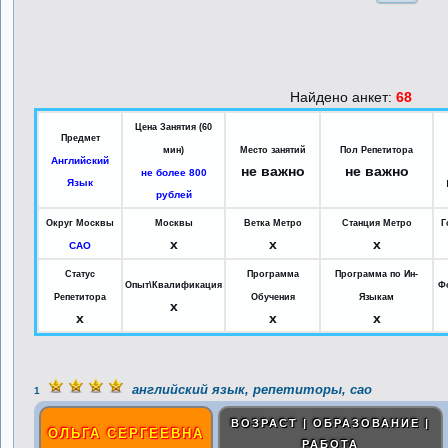
Найдено анкет:
68
Цена Занятия (60
Предмет
мин)
Место занятий
Пол Репетитора
Английский
не важно
не важно
не более 800
Язык
рублей
Округ Москвы
Москвы
Ветка Метро
Станция Метро
Г
x
x
x
САО
Статус
Программа
Программа по Ин-
Опыт\Квалификация
Ф
Репетитора
Обучения
Языкам
x
x
x
x
английский язык, репетиторы, сао
1
ВОЗРАСТ | ОБРАЗОВАНИЕ |
ОЛЬГА СЕРГЕЕВНА
РАБОТА