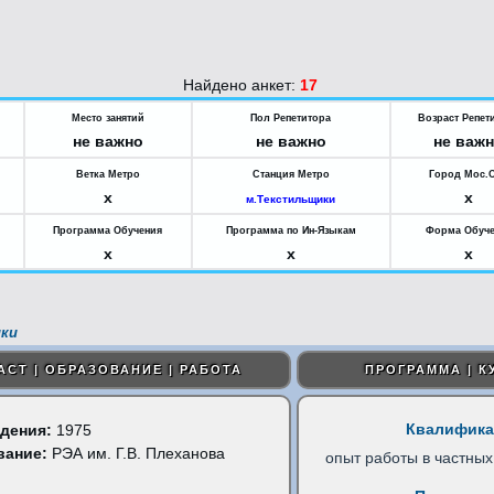
Найдено анкет:
17
Место занятий
Пол Репетитора
Возраст Репет
не важно
не важно
не важ
Ветка Метро
Станция Метро
Город Мос.
x
x
м.Текстильщики
Программа Обучения
Программа по Ин-Языкам
Форма Обуч
x
x
x
ки
АСТ | ОБРАЗОВАНИЕ | РАБОТА
ПРОГРАММА | К
Квалифика
дения:
1975
вание:
РЭА им. Г.В. Плеханова
опыт работы в частных
)