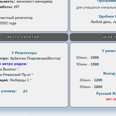
Программ
льность:
экономист-менеджер
работы:
ИП
для учащихся начальн
Удобное 
частный репетитор
Любой день, 
2002 года
МЕСТО ЗАНЯТИЙ
ЦЕНА 
У репе
У Репетитора:
60мин -
1000
етро:
Арбатско-Покровская(Восток)
 метро рядом:
90мин -
1500
м.Выхино
*
Выезд 
м.Рязанский Пр-кт
*
нция:
Люберцы 1
*
60мин -
1200
90мин -
1800
 ученику:
ДА
Русский Я
нет з