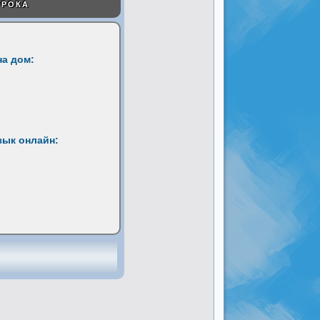
УРОКА
на дом:
зык онлайн: