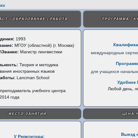
ки
АСТ | ОБРАЗОВАНИЕ | РАБОТА
ПРОГРАММА | К
дения:
1993
Квалифика
вание:
МГОУ (областной) (г. Москва)
\Звание:
Магистр лингвистики
международные серти
Программ
льность:
Теория и методика
вания иностранных языков
для учащихся начальн
работы:
Lancman School
Удобное 
Любой день, 
преподаватель учебного центра
2014 года
МЕСТО ЗАНЯТИЙ
ЦЕНА 
Выезд 
У Репетитора: