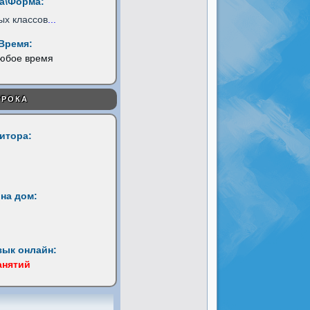
а\Форма:
ых классов
...
Время:
любое время
УРОКА
титора:
на дом:
зык онлайн:
анятий