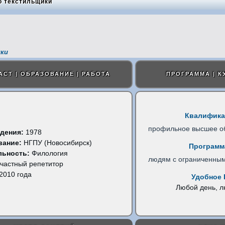
о текстильщики
ки
АСТ | ОБРАЗОВАНИЕ | РАБОТА
ПРОГРАММА | К
Квалифика
профильное высшее о
дения:
1978
вание:
НГПУ (Новосибирск)
Программ
льность:
Филология
людям с ограниченны
частный репетитор
2010 года
Удобное 
Любой день, 