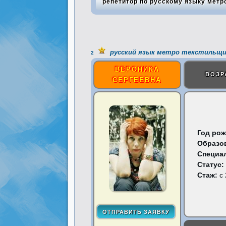
репетитор по русскому языку метр
русский язык метро текстильщи
2
ВЕРОНИКА
ВОЗР
СЕРГЕЕВНА
Год рож
Образо
Специа
Статус:
Стаж:
с 