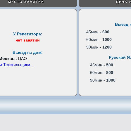
МЕСТО ЗАНЯТИЙ
ЦЕНА 
Выезд 
45мин -
600
У Репетитора:
60мин -
1000
нет занятий
90мин -
1200
Выезд на дом:
Русский Я
 Москвы:
ЦАО
...
м.Текстильщики
...
45мин -
500
60мин -
800
90мин -
1000