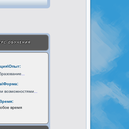
УРС ОБУЧЕНИЯ
ция\Опыт:
бразование
...
а\Форма:
ми возможностями
...
Время:
любое время