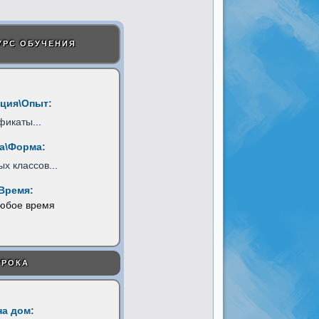
УРС ОБУЧЕНИЯ
ция\Опыт:
фикаты
...
а\Форма:
ых классов
...
Время:
любое время
УРОКА
на дом: