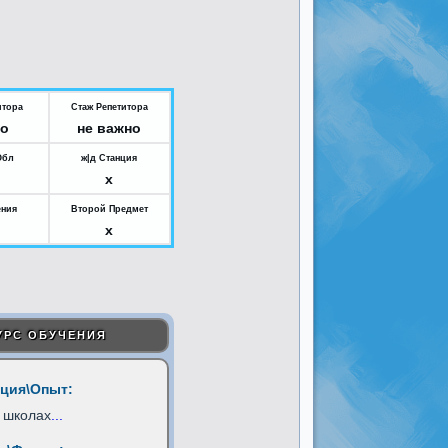
итора
Стаж Репетитора
но
не важно
Обл
ж|д Станция
x
ения
Второй Предмет
x
УРС ОБУЧЕНИЯ
ция\Опыт:
 школах
...