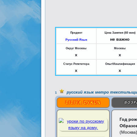
Предмет
Цена Занятия (60 мин)
не важно
Русский Язык
Округ Москвы
Москвы
x
x
Статус Репетитора
Опыт\Квалификация
x
x
русский язык метро текстильщи
1
LILIYA DYKUN
ВОЗР
Год рож
Образо
(Москва