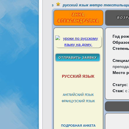
русский язык метро текстильщи
3
АННА
ВОЗР
АЛЕКСАНДРОВНА
Год рож
Образо
Степень
Специа
препода
Место 
РУССКИЙ ЯЗЫК
Статус:
Стаж:
с 
АНГЛИЙСКИЙ ЯЗЫК
ФРАНЦУЗСКИЙ ЯЗЫК
ПОДРОБНАЯ АНКЕТА