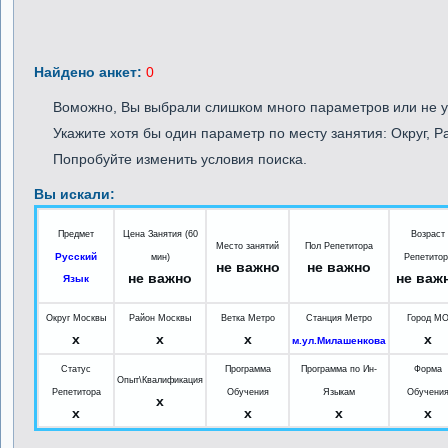
Найдено анкет:
0
Воможно, Вы выбрали слишком много параметров или не у
Укажите хотя бы один параметр по месту занятия: Округ, Ра
Попробуйте изменить условия поиска.
Вы искали:
Предмет
Цена Занятия (60
Возраст
Место занятий
Пол Репетитора
Русский
мин)
Репетитор
не важно
не важно
не важно
не важ
Язык
Округ Москвы
Район Москвы
Ветка Метро
Станция Метро
Город М
x
x
x
x
м.ул.Милашенкова
Статус
Программа
Программа по Ин-
Форма
Опыт\Квалификация
Репетитора
Обучения
Языкам
Обучени
x
x
x
x
x