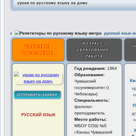
уроки по русскому языку на дому
русский язык м
6
ВОЗРАСТ |
СВЕТЛАНА
П
ОБРАЗОВАНИЕ |
ВАСИЛЬЕВНА
РАБОТА
Год рождения:
1964
Образование:
Кв
Чувашский
госуниверситет (г.
п
Чебоксары)
о
Специальность:
П
филолог-
преподаватель
д
РУССКИЙ ЯЗЫК
Место работы:
н
МБОУ СОШ №5
г.Канаш Чувашской