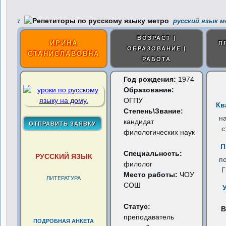
русский язык м
7
ВОЗРАСТ |
ИРИНА
П
ОБРАЗОВАНИЕ |
СТАНИСЛАВОВНА
РАБОТА
Год рождения:
1974
Образование:
ОГПУ
Кв
Степень\Звание:
н
кандидат
с
филологических наук
П
Специальность:
РУССКИЙ ЯЗЫК
п
филолог
Место работы:
ЧОУ
ЛИТЕРАТУРА
СОШ
Статус:
В
преподаватель
ПОДРОБНАЯ АНКЕТА