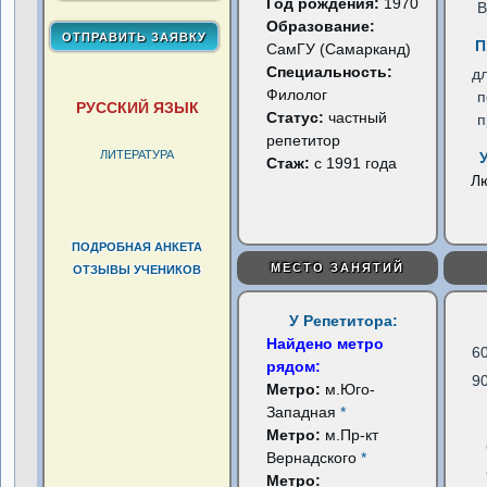
Год рождения:
1970
В
Образование:
П
СамГУ (Самарканд)
Специальность:
д
Филолог
п
РУССКИЙ ЯЗЫК
Статус:
частный
п
репетитор
ЛИТЕРАТУРА
Стаж:
с 1991 года
Л
ПОДРОБНАЯ АНКЕТА
МЕСТО ЗАНЯТИЙ
ОТЗЫВЫ УЧЕНИКОВ
У Репетитора:
Найдено метро
6
рядом:
9
Метро:
м.Юго-
Западная
*
Метро:
м.Пр-кт
Вернадского
*
Метро: