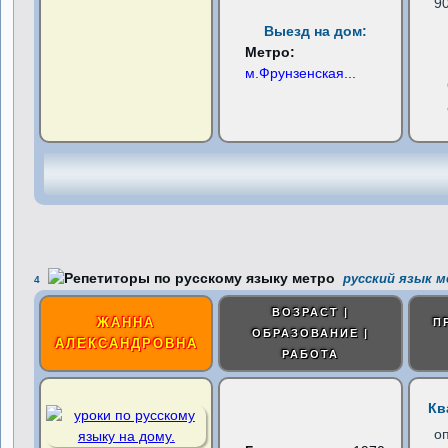
9
Выезд на дом:
Метро:
м.Фрунзенская
...
русский язык м
4
ВОЗРАСТ |
ЖАННА
П
ОБРАЗОВАНИЕ |
АЛЕКСАНДРОВНА
РАБОТА
Кв
о