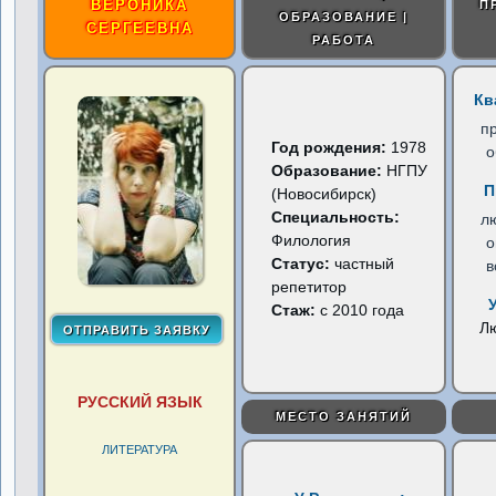
ВЕРОНИКА
П
ОБРАЗОВАНИЕ |
СЕРГЕЕВНА
РАБОТА
Кв
п
Год рождения:
1978
о
Образование:
НГПУ
П
(Новосибирск)
Специальность:
л
Филология
о
Статус:
частный
в
репетитор
Стаж:
с 2010 года
Л
РУССКИЙ ЯЗЫК
МЕСТО ЗАНЯТИЙ
ЛИТЕРАТУРА