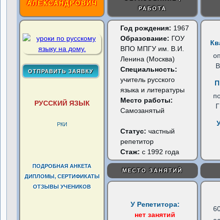
АЛЕКСАНДРОВИЧ
РАБОТА
Год рождения:
1967
Образование:
ГОУ
Кв
ВПО МПГУ им. В.И.
о
Ленина (Москва)
В
Специальность:
учитель русского
П
языка и литературы
п
Место работы:
РУССКИЙ ЯЗЫК
Самозанятый
РКИ
Статус:
частный
репетитор
Стаж:
с 1992 года
ПОДРОБНАЯ АНКЕТА
МЕСТО ЗАНЯТИЙ
ДИПЛОМЫ, СЕРТИФИКАТЫ
ОТЗЫВЫ УЧЕНИКОВ
У Репетитора:
6
нет занятий