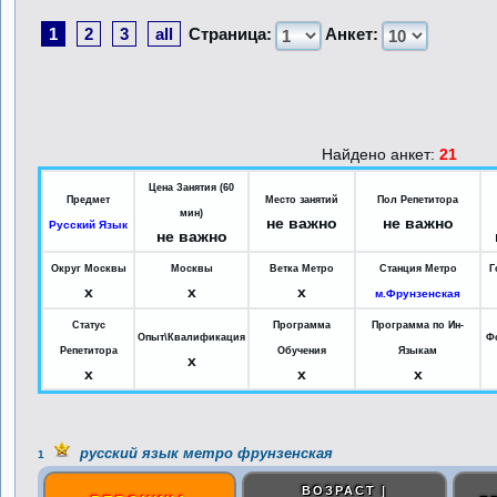
1
2
3
all
Страница:
Анкет:
Найдено анкет:
21
Цена Занятия (60
Предмет
Место занятий
Пол Репетитора
мин)
не важно
не важно
Русский Язык
не важно
Округ Москвы
Москвы
Ветка Метро
Станция Метро
Г
x
x
x
м.Фрунзенская
Статус
Программа
Программа по Ин-
Опыт\Квалификация
Ф
Репетитора
Обучения
Языкам
x
x
x
x
русский язык метро фрунзенская
1
ВОЗРАСТ |