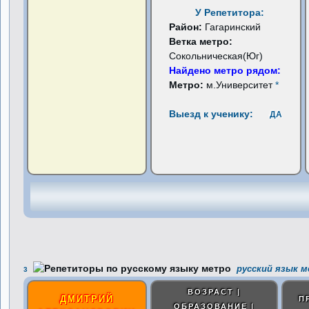
У Репетитора:
Район:
Гагаринский
Ветка метро:
Сокольническая(Юг)
Найдено метро рядом:
Метро:
м.Университет
*
Выезд к ученику:
ДА
русский язык м
3
ВОЗРАСТ |
ДМИТРИЙ
П
ОБРАЗОВАНИЕ |