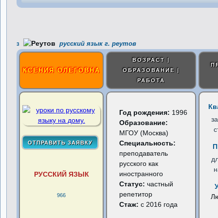
русский язык г. реутов
3
ВОЗРАСТ |
П
КСЕНИЯ ОЛЕГОВНА
ОБРАЗОВАНИЕ |
РАБОТА
Кв
Год рождения:
1996
з
Образование:
с
МГОУ (Москва)
Специальность:
П
преподаватель
д
русского как
н
иностранного
РУССКИЙ ЯЗЫК
Статус:
частный
репетитор
966
Л
Стаж:
с 2016 года