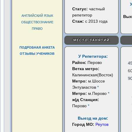
Статус:
частный
репетитор
АНГЛИЙСКИЙ ЯЗЫК
Вых
Стаж:
с 2013 года
ОБЩЕСТВОЗНАНИЕ
ПРАВО
МЕСТО ЗАНЯТИЙ
ПОДРОБНАЯ АНКЕТА
ОТЗЫВЫ УЧЕНИКОВ
У Репетитора:
Район:
Перово
4
Ветка метро:
6
Калининская(Восток)
9
Метро:
м.Шоссе
Энтузиастов
*
Метро:
м.Перово
*
ж|д Станция:
Перово
*
Выезд на дом:
Город МО:
Реутов