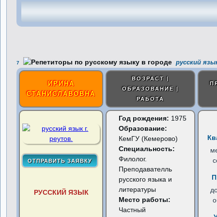
русский язык
7
ВОЗРАСТ |
ИРИНА
П
ОБРАЗОВАНИЕ |
СТАНИСЛАВОВНА
РАБОТА
Год рождения:
1975
Образование:
Кв
КемГУ (Кемерово)
Специальность:
м
Филолог.
с
Преподавателль
П
русского языка и
литературы
д
РУССКИЙ ЯЗЫК
Место работы:
о
Частный