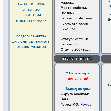
д
коррекци
НАЧАЛЬНАЯ ШКОЛА
н
Место работы:
МАТЕМАТИКА
Частный
ПСИХОЛОГИЯ
репетитор,Частная
Б
РАЗВИТИЕ ВНИМАНИЯ
психологическая
практика
ПОДРОБНАЯ АНКЕТА
Статус:
частный
ДИПЛОМЫ, СЕРТИФИКАТЫ
репетитор
ОТЗЫВЫ УЧЕНИКОВ
Стаж:
с 2007 года
МЕСТО ЗАНЯТИЙ
У Репетитора:
6
нет занятий
9
Выезд на дом:
Округа Москвы:
ВАО
...
Город МО:
Реутов