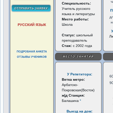
ч
Специальность:
Учитель русского
П
языка и литературы
д
Место работы:
н
Школа
РУССКИЙ ЯЗЫК
Статус:
школьный
Л
преподаватель
Стаж:
с 2002 года
ПОДРОБНАЯ АНКЕТА
МЕСТО ЗАНЯТИЙ
ОТЗЫВЫ УЧЕНИКОВ
У Репетитора:
6
Ветка метро:
9
Арбатско-
Покровская(Восток)
ж|д Станция:
Балашиха
*
Выезд на дом: