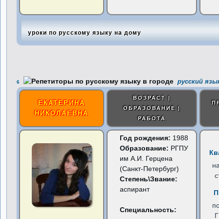
уроки по русскому языку на дому
русский язык
6
ВОЗРАСТ |
ЕКАТЕРИНА
П
ОБРАЗОВАНИЕ |
НИКОЛАЕВНА
РАБОТА
Год рождения:
1988
Образование:
РГПУ
Кв
им А.И. Герцена
н
(Санкт-Петербург)
с
Степень\Звание:
аспирант
П
п
Специальность: