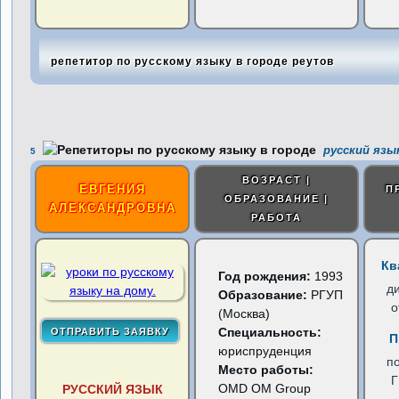
репетитор по русскому языку в городе реутов
русский язык
5
ВОЗРАСТ |
ЕВГЕНИЯ
П
ОБРАЗОВАНИЕ |
АЛЕКСАНДРОВНА
РАБОТА
Кв
Год рождения:
1993
д
Образование:
РГУП
о
(Москва)
Специальность:
П
юриспруденция
п
Место работы:
OMD OM Group
РУССКИЙ ЯЗЫК