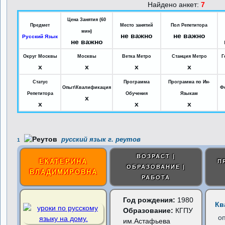
Найдено анкет:
7
Цена Занятия (60
Предмет
Место занятий
Пол Репетитора
мин)
не важно
не важно
Русский Язык
не важно
Округ Москвы
Москвы
Ветка Метро
Станция Метро
Г
x
x
x
x
Статус
Программа
Программа по Ин-
Опыт\Квалификация
Ф
Репетитора
Обучения
Языкам
x
x
x
x
русский язык г. реутов
1
ВОЗРАСТ |
ЕКАТЕРИНА
П
ОБРАЗОВАНИЕ |
ВЛАДИМИРОВНА
РАБОТА
Год рождения:
1980
Кв
Образование:
КГПУ
о
им.Астафьева