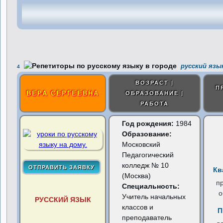
русский язык
4
ВОЗРАСТ |
П
ВЕРА СЕРГЕЕВНА
ОБРАЗОВАНИЕ |
РАБОТА
Год рождения:
1984
Образование:
Московский
Педагогический
колледж № 10
Кв
(Москва)
п
Специальность:
о
Учитель начальных
РУССКИЙ ЯЗЫК
классов и
П
преподаватель