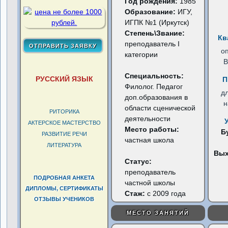
Год рождения:
1985
Образование:
ИГУ,
ИГПК №1 (Иркутск)
Степень\Звание:
Кв
преподаватель I
о
категории
В
Специальность:
РУССКИЙ ЯЗЫК
П
Филолог. Педагог
д
доп.образования в
н
области сценической
РИТОРИКА
деятельности
АКТЕРСКОЕ МАСТЕРСТВО
Место работы:
Б
РАЗВИТИЕ РЕЧИ
частная школа
ЛИТЕРАТУРА
Вы
Статус:
преподаватель
ПОДРОБНАЯ АНКЕТА
частной школы
ДИПЛОМЫ, СЕРТИФИКАТЫ
Стаж:
с 2009 года
ОТЗЫВЫ УЧЕНИКОВ
МЕСТО ЗАНЯТИЙ