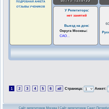
МЕСТО ЗАНЯТИЙ
ПОДРОБНАЯ АНКЕТА
ОТЗЫВЫ УЧЕНИКОВ
У Репетитора:
нет занятий
6
Выезд на дом:
Округа Москвы:
Рус
САО
...
1
2
3
4
5
6
all
Страница:
Анкет:
Сайт репетиторов Москва
|
Сайт репетиторов Санкт-Петербу