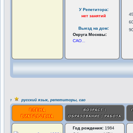
У Репетитора:
4
нет занятий
6
Выезд на дом:
9
Округа Москвы:
САО
...
русский язык, репетиторы, сао
7
ЕЛЕНА
ВОЗРАСТ |
ВИКТОРОВНА
ОБРАЗОВАНИЕ | РАБОТА
Год рождения:
1984