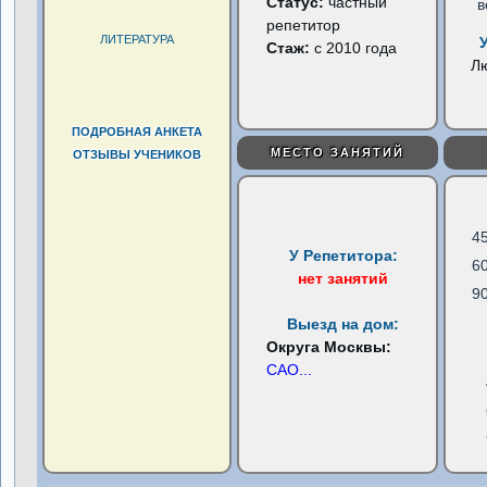
Статус:
частный
в
репетитор
ЛИТЕРАТУРА
Стаж:
с 2010 года
Л
ПОДРОБНАЯ АНКЕТА
МЕСТО ЗАНЯТИЙ
ОТЗЫВЫ УЧЕНИКОВ
4
У Репетитора:
6
нет занятий
9
Выезд на дом:
Округа Москвы:
САО
...