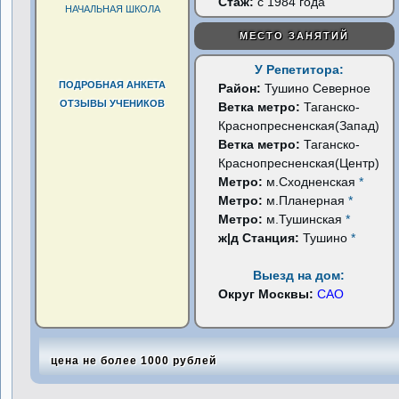
Стаж:
с 1984 года
НАЧАЛЬНАЯ ШКОЛА
МЕСТО ЗАНЯТИЙ
У Репетитора:
ПОДРОБНАЯ АНКЕТА
Район:
Тушино Северное
ОТЗЫВЫ УЧЕНИКОВ
Ветка метро:
Таганско-
Краснопресненская(Запад)
Ветка метро:
Таганско-
Краснопресненская(Центр)
Метро:
м.Сходненская
*
Метро:
м.Планерная
*
Метро:
м.Тушинская
*
ж|д Станция:
Тушино
*
Выезд на дом:
Округ Москвы:
САО
цена не более 1000 рублей