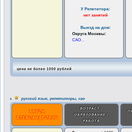
У Репетитора:
нет занятий
Выезд на дом:
Округа Москвы:
САО
...
цена не более 1000 рублей
русский язык, репетиторы, сао
6
ВОЗРАСТ |
АНТОН
П
ОБРАЗОВАНИЕ |
АЛЕКСАНДРОВИЧ
РАБОТА