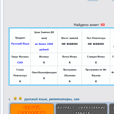
Найдено анкет:
60
Цена Занятия (60
Предмет
мин)
Место занятий
Пол Репетитора
не важно
не важно
Русский Язык
не более 1000
рублей
Округ Москвы
Москвы
Ветка Метро
Станция Метро
Г
x
x
x
САО
Статус
Программа
Программа по Ин-
Опыт\Квалификация
Ф
Репетитора
Обучения
Языкам
x
x
x
x
русский язык, репетиторы, сао
1
СЕРГЕЙ
ВОЗРАСТ | ОБРАЗОВАНИЕ
АЛЕКСЕЕВИЧ
| РАБОТА