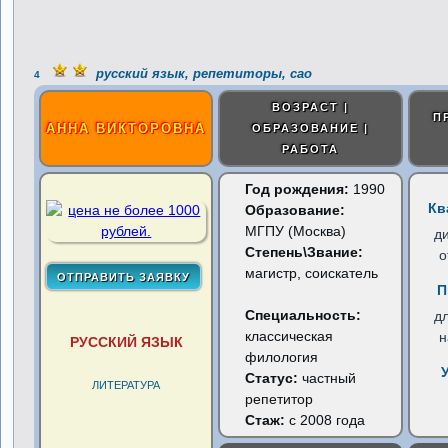
русский язык, репетиторы, сао
4
ВОЗРАСТ |
П
АННА ВИКТОРОВНА
ОБРАЗОВАНИЕ |
РАБОТА
Год рождения:
1990
Кв
Образование:
МГПУ (Москва)
д
Степень\Звание:
о
магистр, соискатель
П
Специальность:
д
классическая
н
РУССКИЙ ЯЗЫК
филология
Статус:
частный
ЛИТЕРАТУРА
репетитор
Стаж:
с 2008 года