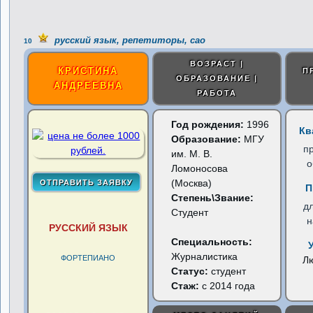
русский язык, репетиторы, сао
10
ВОЗРАСТ |
КРИСТИНА
П
ОБРАЗОВАНИЕ |
АНДРЕЕВНА
РАБОТА
Год рождения:
1996
Кв
Образование:
МГУ
п
им. М. В.
о
Ломоносова
(Москва)
П
Степень\Звание:
д
Студент
н
РУССКИЙ ЯЗЫК
Специальность:
Журналистика
ФОРТЕПИАНО
Л
Статус:
студент
Стаж:
с 2014 года