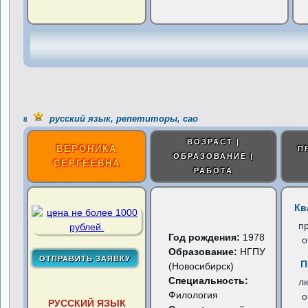
русский язык, репетиторы, сао
8
ВОЗРАСТ |
ВЕРОНИКА
П
ОБРАЗОВАНИЕ |
СЕРГЕЕВНА
РАБОТА
Кв
п
Год рождения:
1978
о
Образование:
НГПУ
П
(Новосибирск)
Специальность:
л
Филология
о
РУССКИЙ ЯЗЫК