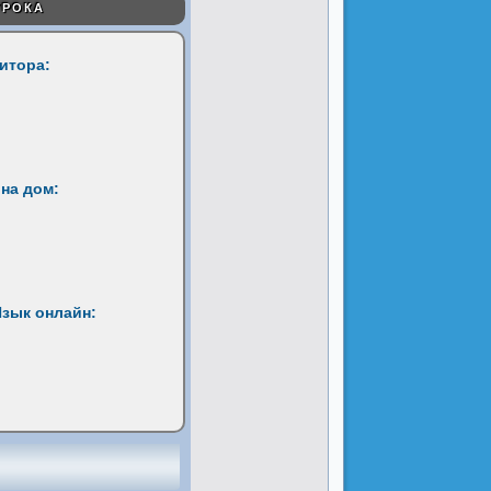
УРОКА
титора:
на дом:
Язык онлайн: