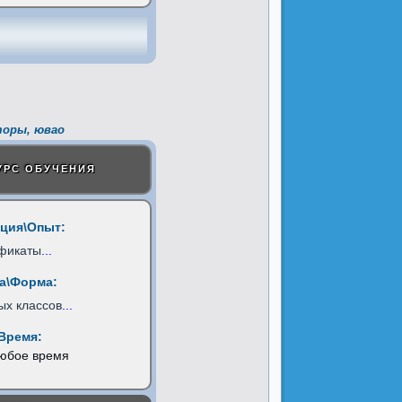
торы, ювао
УРС ОБУЧЕНИЯ
ция\Опыт:
фикаты
...
а\Форма:
ых классов
...
Время:
любое время