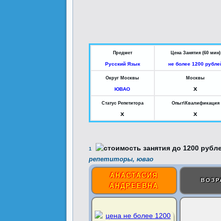
Предмет
Цена Занятия (60 мин)
Русский Язык
не более 1200 рубле
Округ Москвы
Москвы
x
ЮВАО
Статус Репетитора
Опыт\Квалификация
x
x
1
репетиторы, ювао
АНАСТАСИЯ
ВОЗР
АНДРЕЕВНА