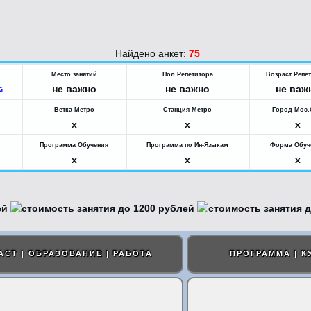
Найдено анкет:
75
Место занятий
Пол Репетитора
Возраст Репе
не важно
не важно
не важ
й
Ветка Метро
Станция Метро
Город Мос
x
x
x
Программа Обучения
Программа по Ин-Языкам
Форма Обуч
x
x
x
АСТ | ОБРАЗОВАНИЕ | РАБОТА
ПРОГРАММА | К