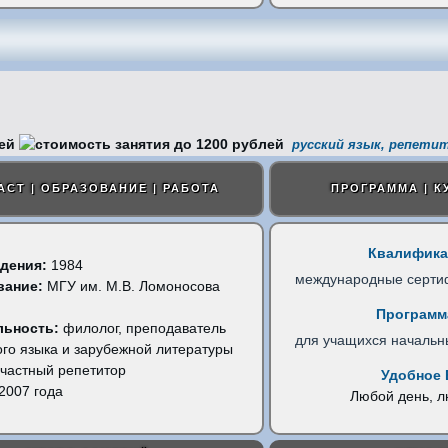
русский язык, репети
АСТ | ОБРАЗОВАНИЕ | РАБОТА
ПРОГРАММА | К
Квалифика
дения:
1984
международные серти
вание:
МГУ им. М.В. Ломоносова
)
Программ
льность:
филолог, преподаватель
для учащихся начальн
ого языка и зарубежной литературы
частный репетитор
Удобное 
2007 года
Любой день, 