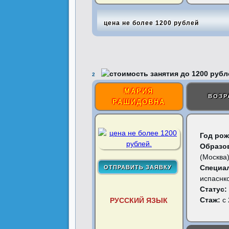
цена не более 1200 рублей
2
МАРИЯ
ВОЗР
РАШИДОВНА
Год рож
Образо
(Москва
Специа
испаснк
Статус:
Стаж:
с 
РУССКИЙ ЯЗЫК