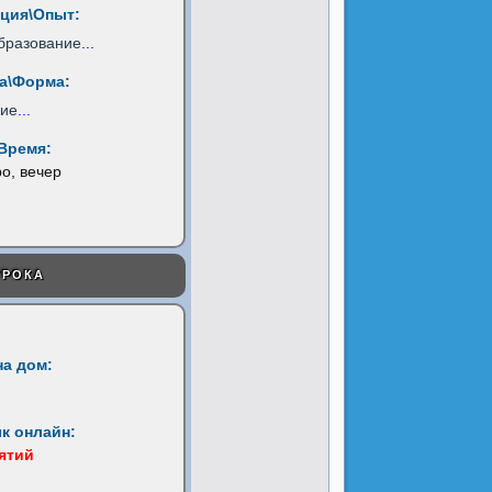
ция\Опыт:
бразование
...
а\Форма:
ние
...
Время:
ро, вечер
УРОКА
на дом:
к онлайн:
нятий