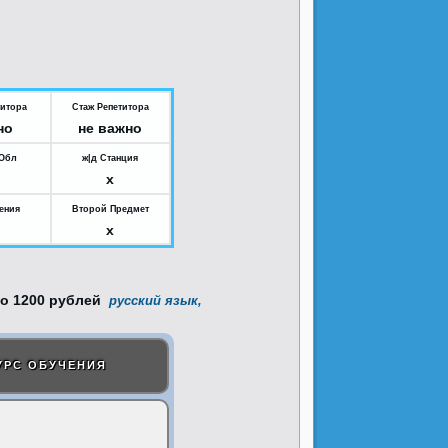
титора
Стаж Репетитора
но
не важно
.Обл
ж|д Станция
x
ения
Второй Предмет
x
русский язык,
УРС ОБУЧЕНИЯ