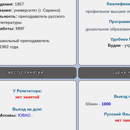
Квалифика
дения:
1957
вание:
университет (г. Саранск)
профильное высшее о
льность:
преподаватель русского
Программ
 литературы
работы:
ММГ
дошкольное образова
Удобное 
школьный преподаватель
Будни
- ут
1982 года
МЕСТО ЗАНЯТИЙ
ЦЕНА 
У Репетитора:
Выезд 
нет занятий
60мин -
1000
Выезд на дом:
Русский Язы
 Москвы:
ЮВАО
...
нет за