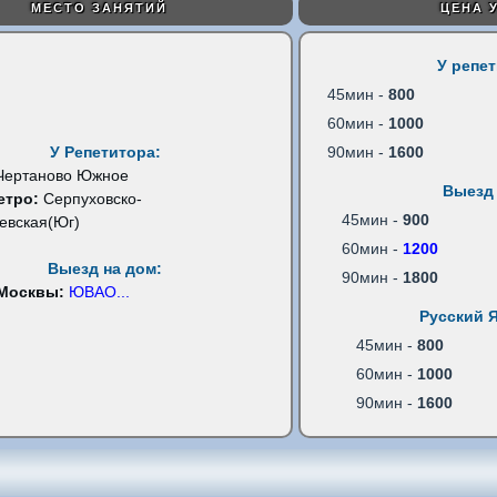
МЕСТО ЗАНЯТИЙ
ЦЕНА 
У репе
45мин -
800
60мин -
1000
У Репетитора:
90мин -
1600
Чертаново Южное
Выезд 
етро:
Серпуховско-
45мин -
900
евская(Юг)
60мин -
1200
Выезд на дом:
90мин -
1800
 Москвы:
ЮВАО
...
Русский 
45мин -
800
60мин -
1000
90мин -
1600