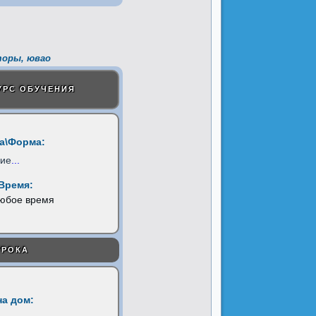
торы, ювао
УРС ОБУЧЕНИЯ
а\Форма:
ние
...
Время:
любое время
УРОКА
на дом: