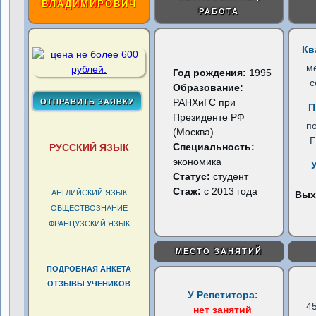
ВЛАДИМИРОВИЧ
РАБОТА
Кв
м
Год рождения:
1995
с
Образование:
РАНХиГС при
П
Президенте РФ
п
(Москва)
Специальность:
РУССКИЙ ЯЗЫК
экономика
Статус:
студент
Стаж:
с 2013 года
АНГЛИЙСКИЙ ЯЗЫК
Вых
ОБЩЕСТВОЗНАНИЕ
ФРАНЦУЗСКИЙ ЯЗЫК
МЕСТО ЗАНЯТИЙ
ПОДРОБНАЯ АНКЕТА
ОТЗЫВЫ УЧЕНИКОВ
У Репетитора:
4
нет занятий