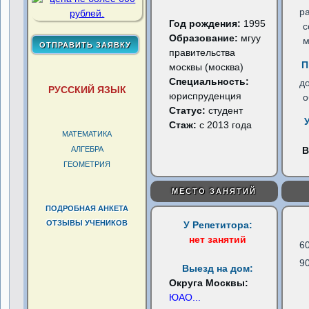
р
Год рождения:
1995
с
Образование:
мгуу
м
правительства
П
москвы (москва)
Специальность:
д
РУССКИЙ ЯЗЫК
юриспруденция
о
Статус:
студент
Стаж:
с 2013 года
МАТЕМАТИКА
АЛГЕБРА
В
ГЕОМЕТРИЯ
МЕСТО ЗАНЯТИЙ
ПОДРОБНАЯ АНКЕТА
ОТЗЫВЫ УЧЕНИКОВ
У Репетитора:
нет занятий
6
9
Выезд на дом:
Округа Москвы:
ЮАО
...