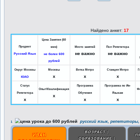
Найдено анкет:
17
Цена Занятия (60
Предмет
мин)
Место занятий
Пол Репетитора
не важно
не важно
Русский Язык
не более 600
рублей
Округ Москвы
Москвы
Ветка Метро
Станция Метро
Г
x
x
x
ЮАО
Статус
Программа
Программа по Ин-
Опыт\Квалификация
Ф
Репетитора
Обучения
Языкам
x
x
x
x
русский язык, репетиторы,
1
ВОЗРАСТ |
ИВАН
П
ОБРАЗОВАНИЕ |