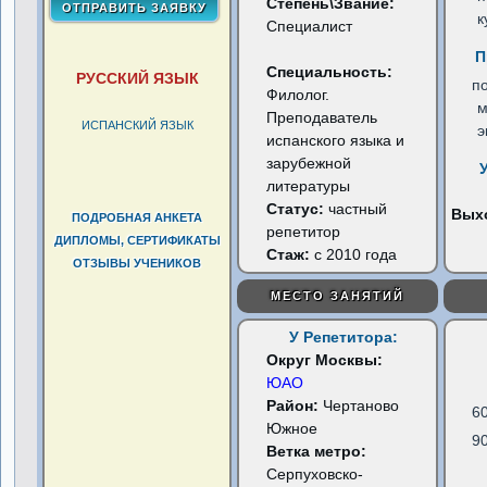
Степень\Звание:
к
Специалист
П
Специальность:
РУССКИЙ ЯЗЫК
по
Филолог.
м
Преподаватель
ИСПАНСКИЙ ЯЗЫК
э
испанского языка и
зарубежной
литературы
Статус:
частный
Вых
ПОДРОБНАЯ АНКЕТА
репетитор
ДИПЛОМЫ, СЕРТИФИКАТЫ
Стаж:
с 2010 года
ОТЗЫВЫ УЧЕНИКОВ
МЕСТО ЗАНЯТИЙ
У Репетитора:
Округ Москвы:
ЮАО
Район:
Чертаново
6
Южное
9
Ветка метро:
Серпуховско-