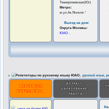
Тимирязевская(Юг)
Метро:
м.ул.Ак.Янгеля
*
Выезд на дом:
Округа Москвы:
ЮАО
...
русский язык, 
4
ВОЗРАСТ |
АНАСТАСИЯ
П
ОБРАЗОВАНИЕ |
НИКОЛАЕВНА
РАБОТА
Кв