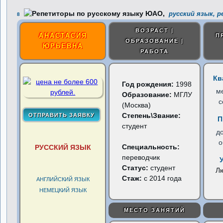
русский язык, 
8
ВОЗРАСТ |
АНАСТАСИЯ
П
ОБРАЗОВАНИЕ |
ЮРЬЕВНА
РАБОТА
Кв
Год рождения:
1998
м
Образование:
МГЛУ
с
(Москва)
Степень\Звание:
П
студент
д
о
Специальность:
РУССКИЙ ЯЗЫК
переводчик
Статус:
студент
Л
Стаж:
с 2014 года
АНГЛИЙСКИЙ ЯЗЫК
НЕМЕЦКИЙ ЯЗЫК
МЕСТО ЗАНЯТИЙ