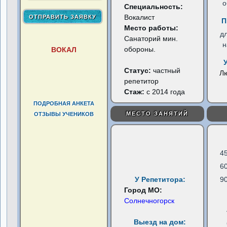
о
Специальность:
Вокалист
П
Место работы:
д
Санаторий мин.
н
обороны.
ВОКАЛ
Статус:
частный
Л
репетитор
Стаж:
с 2014 года
ПОДРОБНАЯ АНКЕТА
МЕСТО ЗАНЯТИЙ
ОТЗЫВЫ УЧЕНИКОВ
4
6
У Репетитора:
9
Город МО:
Солнечногорск
Выезд на дом: