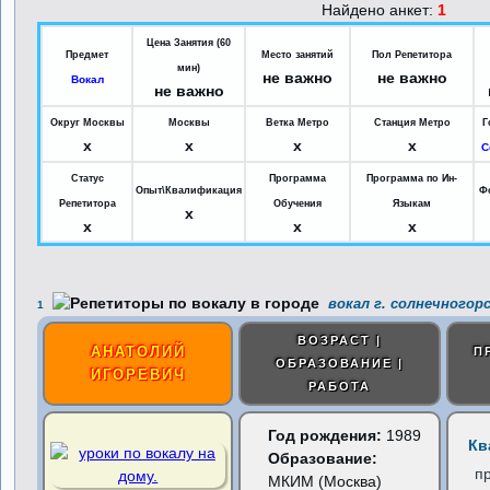
Найдено анкет:
1
Цена Занятия (60
Предмет
Место занятий
Пол Репетитора
мин)
не важно
не важно
Вокал
не важно
Округ Москвы
Москвы
Ветка Метро
Станция Метро
Г
x
x
x
x
С
Статус
Программа
Программа по Ин-
Опыт\Квалификация
Ф
Репетитора
Обучения
Языкам
x
x
x
x
вокал г. солнечногор
1
ВОЗРАСТ |
АНАТОЛИЙ
П
ОБРАЗОВАНИЕ |
ИГОРЕВИЧ
РАБОТА
Год рождения:
1989
Кв
Образование:
п
МКИМ (Москва)