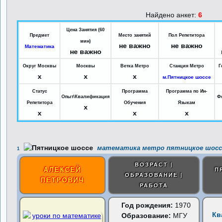
Найдено анкет:
6
Цена Занятия (60
Предмет
Место занятий
Пол Репетитора
мин)
не важно
не важно
Математика
не важно
Округ Москвы
Москвы
Ветка Метро
Станция Метро
Г
x
x
x
м.Пятницкое шоссе
Статус
Программа
Программа по Ин-
Опыт\Квалификация
Ф
Репетитора
Обучения
Языкам
x
x
x
x
математика метро пятницкое шосс
1
ВОЗРАСТ |
АЛЕКСЕЙ
П
ОБРАЗОВАНИЕ |
ПЕТРОВИЧ
РАБОТА
Год рождения:
1970
Кв
Образование:
МГУ