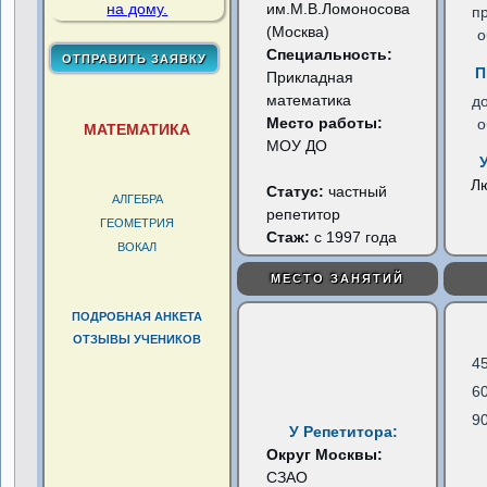
им.М.В.Ломоносова
п
(Москва)
о
Специальность:
П
Прикладная
математика
д
Место работы:
о
МАТЕМАТИКА
МОУ ДО
Л
Статус:
частный
АЛГЕБРА
репетитор
ГЕОМЕТРИЯ
Стаж:
с 1997 года
ВОКАЛ
МЕСТО ЗАНЯТИЙ
ПОДРОБНАЯ АНКЕТА
ОТЗЫВЫ УЧЕНИКОВ
4
6
9
У Репетитора:
Округ Москвы:
СЗАО