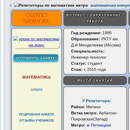
математика метро 
5
МАКСИМ
ВОЗРАСТ | ОБРАЗОВАНИЕ |
ОЛЕГОВИЧ
РАБОТА
Год рождения:
1995
Образование:
РХТУ им.
Д.И.Менделеева (Москва)
Специальность:
Инженер-технолог
Статус:
студент
Стаж:
с 2015 года
МАТЕМАТИКА
МЕСТО ЗАНЯТИЙ
ХИМИЯ
У Репетитора:
Район:
Митино
Ветка метро:
Арбатско-
ПОДРОБНАЯ АНКЕТА
Покровская(Запад)
ОТЗЫВЫ УЧЕНИКОВ
Метро:
м.Пятницкое