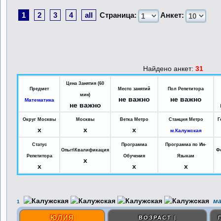
1
2
3
4
all
Страница:
Анкет:
Найдено анкет:
31
Цена Занятия (60
Предмет
Место занятий
Пол Репетитора
мин)
не важно
не важно
Математика
не важно
Округ Москвы
Москвы
Ветка Метро
Станция Метро
Г
x
x
x
м.Калужская
Статус
Программа
Программа по Ин-
Опыт\Квалификация
Ф
Репетитора
Обучения
Языкам
x
x
x
x
ма
1
ЮЛИЯ
ВОЗРАСТ |