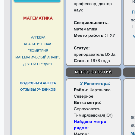
В
профессор, доктор
наук
П
МАТЕМАТИКА
п
Специальность:
математика
Место работы:
ГУУ
АЛГЕБРА
АНАЛИТИЧЕСКАЯ
Статус:
ГЕОМЕТРИЯ
преподаватель ВУЗа
МАТЕМАТИЧЕСКИЙ АНАЛИЗ
Стаж:
с 1978 года
ДРУГОЙ ПРЕДМЕТ
МЕСТО ЗАНЯТИЙ
У Репетитора:
ПОДРОБНАЯ АНКЕТА
Район:
Чертаново
ОТЗЫВЫ УЧЕНИКОВ
Северное
Ветка метро:
Серпуховско-
Тимирязевская(Юг)
6
Найдено метро
9
рядом:
М
Метро: