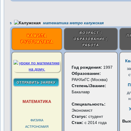
математика метро калужская
5
ВОЗРАСТ |
КАМИЛА
П
ОБРАЗОВАНИЕ |
РУСТЭМОВНА
РАБОТА
Кв
Год рождения:
1997
з
Образование:
с
РАНХиГС (Москва)
П
Степень\Звание:
Бакалавр
д
н
МАТЕМАТИКА
Специальность:
Экономист
Статус:
студент
ФИЗИКА
Вых
Стаж:
с 2014 года
АСТРОНОМИЯ