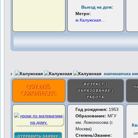
Выезд на дом:
Метро:
м.Калужская
...
математика мет
3
ВОЗРАСТ |
ВИТАЛИЙ
П
ОБРАЗОВАНИЕ |
ФИЛИППОВИЧ
РАБОТА
Год рождения:
1953
Образование:
МГУ
им. Ломоносова (г.
Кв
Москва)
о
Степень\Звание: