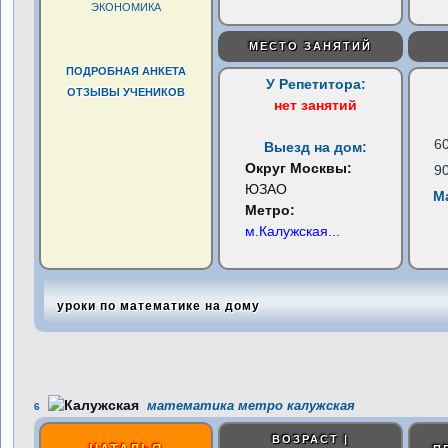
ЭКОНОМИКА
МЕСТО ЗАНЯТИЙ
ПОДРОБНАЯ АНКЕТА
У Репетитора:
ОТЗЫВЫ УЧЕНИКОВ
нет занятий
6
Выезд на дом:
Округ Москвы:
9
ЮЗАО
М
Метро:
м.Калужская
...
уроки по математике на дому
математика метро калужская
6
ВОЗРАСТ |