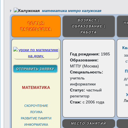
математика метро калужская
7
ВОЗРАСТ |
СОФЬЯ
П
ОБРАЗОВАНИЕ |
ВАСИЛЬЕВНА
РАБОТА
Кв
Год рождения:
1985
з
Образование:
с
МГПУ (Москва)
П
Специальность:
учитель
д
информатики
н
МАТЕМАТИКА
Статус:
частный
репетитор
Л
Стаж:
с 2006 года
СКОРОЧТЕНИЕ
ЛОГИКА
РАЗВИТИЕ ПАМЯТИ
МЕСТО ЗАНЯТИЙ
ИНФОРМАТИКА