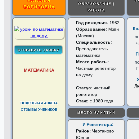
НАТАЛЬЯ
П
ОБРАЗОВАНИЕ |
БОРИСОВНА
РАБОТА
Год рождения:
1962
Кв
Образование:
Мзпи
(Москва)
о
Специальность:
ч
Преподаватель
П
математики
Место работы:
п
Частный репетитор
МАТЕМАТИКА
на дому
Л
Статус:
частный
репетитор
Стаж:
с 1980 года
ПОДРОБНАЯ АНКЕТА
ОТЗЫВЫ УЧЕНИКОВ
МЕСТО ЗАНЯТИЙ
У Репетитора:
Район:
Чертаново
Южное