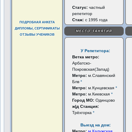
Статус:
частный
репетитор
Стаж:
с 1995 года
ПОДРОБНАЯ АНКЕТА
ДИПЛОМЫ, СЕРТИФИКАТЫ
МЕСТО ЗАНЯТИЙ
ОТЗЫВЫ УЧЕНИКОВ
У Репетитора:
Ветка метро:
Арбатско-
Покровская(Запад)
Метро:
м.Славянский
Блв
*
Метро:
м.Кунцевская
*
Метро:
м.Киевская
*
Город МО:
Одинцово
ж|д Станция:
Трёхгорка
*
Выезд на дом:
Метро:
м.Калужская
...