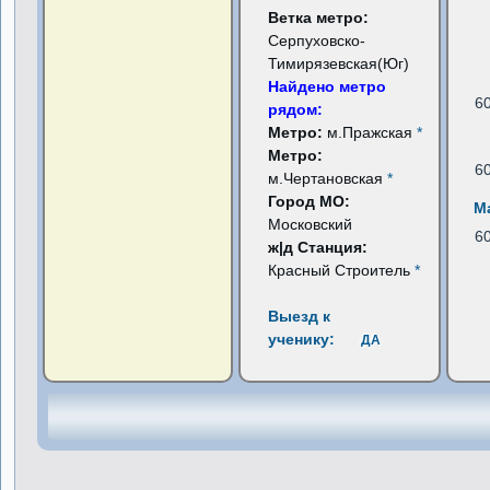
Ветка метро:
Серпуховско-
Тимирязевская(Юг)
Найдено метро
6
рядом:
Метро:
м.Пражская
*
Метро:
6
м.Чертановская
*
Город МО:
М
Московский
6
ж|д Станция:
Красный Строитель
*
Выезд к
ученику:
ДА