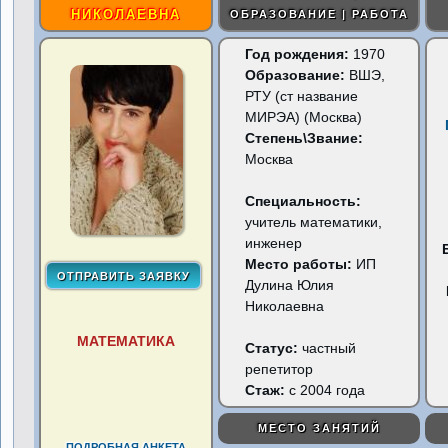
НИКОЛАЕВНА
ОБРАЗОВАНИЕ | РАБОТА
Год рождения:
1970
Образование:
ВШЭ,
РТУ (ст название
МИРЭА) (Москва)
Степень\Звание:
Москва
Специальность:
учитель математики,
инженер
Место работы:
ИП
Дулина Юлия
Николаевна
МАТЕМАТИКА
Статус:
частный
репетитор
Стаж:
с 2004 года
МЕСТО ЗАНЯТИЙ
ПОДРОБНАЯ АНКЕТА