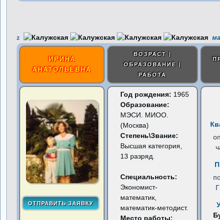
ма
2
ВОЗРАСТ |
ИРИНА
П
ОБРАЗОВАНИЕ |
АНАТОЛЬЕВНА
РАБОТА
Год рождения:
1965
Образование:
МЭСИ. МИОО.
Кв
(Москва)
Степень\Звание:
о
Высшая категория,
ч
13 разряд.
П
Специальность:
п
Экономист-
математик,
математик-методист.
Б
Место работы: