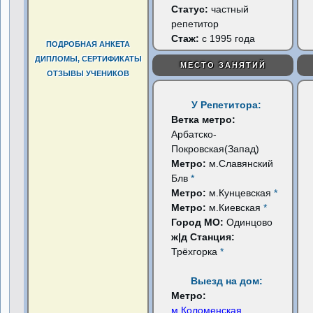
Статус:
частный
репетитор
Стаж:
с 1995 года
ПОДРОБНАЯ АНКЕТА
ДИПЛОМЫ, СЕРТИФИКАТЫ
МЕСТО ЗАНЯТИЙ
ОТЗЫВЫ УЧЕНИКОВ
У Репетитора:
Ветка метро:
Арбатско-
Покровская(Запад)
Метро:
м.Славянский
Блв
*
Метро:
м.Кунцевская
*
Метро:
м.Киевская
*
Город МО:
Одинцово
ж|д Станция:
Трёхгорка
*
Выезд на дом:
Метро:
м.Коломенская
...