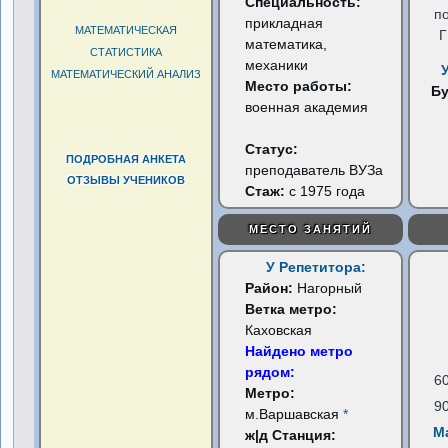
Специальность:
п
прикладная
МАТЕМАТИЧЕСКАЯ
математика,
СТАТИСТИКА
механики
МАТЕМАТИЧЕСКИЙ АНАЛИЗ
Место работы:
Б
военная академия
Статус:
ПОДРОБНАЯ АНКЕТА
преподаватель ВУЗа
ОТЗЫВЫ УЧЕНИКОВ
Стаж:
с 1975 года
МЕСТО ЗАНЯТИЙ
У Репетитора:
Район:
Нагорный
Ветка метро:
Каховская
Найдено метро
рядом:
6
Метро:
9
м.Варшавская
*
М
ж|д Станция: