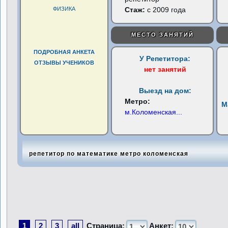
ФИЗИКА
Стаж:
с 2009 года
МЕСТО ЗАНЯТИЙ
ПОДРОБНАЯ АНКЕТА
У Репетитора:
ОТЗЫВЫ УЧЕНИКОВ
нет занятий
Выезд на дом:
Метро:
М
м.Коломенская
...
репетитор по математике метро коломенская
1
2
3
all
Страница:
Анкет: