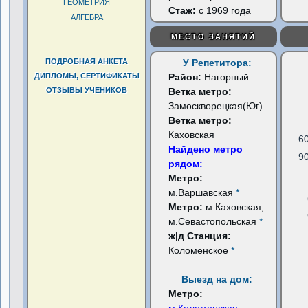
ГЕОМЕТРИЯ
Стаж:
с 1969 года
АЛГЕБРА
МЕСТО ЗАНЯТИЙ
ПОДРОБНАЯ АНКЕТА
У Репетитора:
ДИПЛОМЫ, СЕРТИФИКАТЫ
Район:
Нагорный
ОТЗЫВЫ УЧЕНИКОВ
Ветка метро:
Замоскворецкая(Юг)
Ветка метро:
Каховская
6
Найдено метро
9
рядом:
Метро:
м.Варшавская
*
Метро:
м.Каховская,
м.Севастопольская
*
ж|д Станция:
Коломенское
*
Выезд на дом:
Метро: