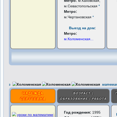
Метро:
м.Каховская,
м.Севастопольская
*
Метро:
м.Чертановская
*
Выезд на дом:
Метро:
м.Коломенская
...
математ
3
НАДЕЖДА
ВОЗРАСТ |
СЕРГЕЕВНА
ОБРАЗОВАНИЕ | РАБОТА
Год рождения:
1995