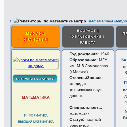
математика метро 
9
ВОЗРАСТ |
МИХАИЛ
П
ОБРАЗОВАНИЕ |
ИВАНОВИЧ
РАБОТА
Год рождения:
1946
Кв
Образование:
МГУ
им. М.В.Ломоносова
о
(г.Москва)
В
Степень\Звание:
П
кандидат
технических наук,
п
доцент
д
МАТЕМАТИКА
р
Специальность:
математик
ИНФОРМАТИКА
Л
Статус:
частный
ВЫСШАЯ МАТЕМАТИКА
репетитор