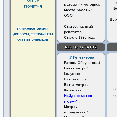
АЛГЕБРА
математик-методист.
ГЕОМЕТРИЯ
Б
Место работы:
ООО
Вы
Статус:
частный
ПОДРОБНАЯ АНКЕТА
репетитор
ДИПЛОМЫ, СЕРТИФИКАТЫ
Стаж:
с 1995 года
ОТЗЫВЫ УЧЕНИКОВ
МЕСТО ЗАНЯТИЙ
У Репетитора:
Район:
Обручевский
Ветка метро:
Калужско-
Рижская(Юг)
Ветка метро:
6
Каховская
Найдено метро
9
рядом:
Метро:
м.Калужская
*