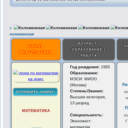
2
коломенская
ВОЗРАСТ |
ИРИНА
П
ОБРАЗОВАНИЕ |
АНАТОЛЬЕВНА
РАБОТА
Год рождения:
1965
Образование:
МЭСИ. МИОО.
Кв
(Москва)
Степень\Звание:
о
Высшая категория,
ч
13 разряд.
П
МАТЕМАТИКА
Специальность:
п
Экономист-
математик,