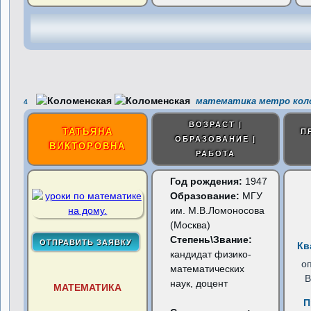
математика метро кол
4
ВОЗРАСТ |
ТАТЬЯНА
П
ОБРАЗОВАНИЕ |
ВИКТОРОВНА
РАБОТА
Год рождения:
1947
Образование:
МГУ
им. М.В.Ломоносова
(Москва)
Степень\Звание:
Кв
кандидат физико-
о
математических
В
наук, доцент
МАТЕМАТИКА
П