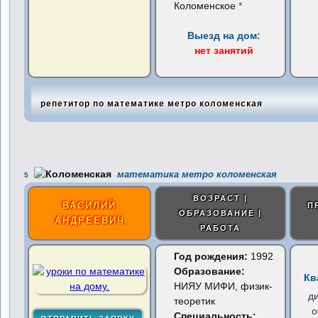
Коломенское
*
Выезд на дом:
нет занятий
репетитор по математике метро коломенская
математика метро коломенская
5
ВОЗРАСТ |
ВАСИЛИЙ
П
ОБРАЗОВАНИЕ |
АНДРЕЕВИЧ
РАБОТА
Год рождения:
1992
Образование:
Кв
НИЯУ МИФИ, физик-
д
теоретик
о
Специальность: