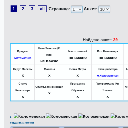
1
2
3
all
Страница:
Анкет:
Найдено анкет:
29
Цена Занятия (60
Предмет
Место занятий
Пол Репетитора
мин)
не важно
не важно
Математика
не важно
Округ Москвы
Москвы
Ветка Метро
Станция Метро
Г
x
x
x
м.Коломенская
Статус
Программа
Программа по Ин-
Опыт\Квалификация
Ф
Репетитора
Обучения
Языкам
x
x
x
x
1
коломенская