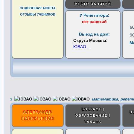
МЕСТО ЗАНЯТИЙ
ПОДРОБНАЯ АНКЕТА
ОТЗЫВЫ УЧЕНИКОВ
У Репетитора:
нет занятий
6
Выезд на дом:
9
Округа Москвы:
М
ЮВАО
...
математика, репет
3
ВОЗРАСТ |
АЛЕКСАНДР
П
ОБРАЗОВАНИЕ |
ВАЛЕРЬЕВИЧ
РАБОТА