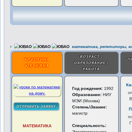
математика, репетиторы, ю
7
ВОЗРАСТ |
КРИСТИНА
П
ОБРАЗОВАНИЕ |
ЮРЬЕВНА
РАБОТА
Кв
Год рождения:
1992
о
Образование:
НИУ
В
МЭИ (Москва)
Степень\Звание:
П
магистр
п
Специальность:
МАТЕМАТИКА
Электромеханика