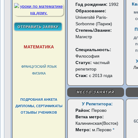
Кв
Год рождения:
1992
Образование:
м
Université Paris-
с
Sorbonne (Париж)
П
Степень\Звание:
Магистр
д
п
МАТЕМАТИКА
Специальность:
п
Философия
Статус:
частный
ФРАНЦУЗСКИЙ ЯЗЫК
Л
репетитор
ФИЗИКА
Стаж:
с 2013 года
МЕСТО ЗАНЯТИЙ
ПОДРОБНАЯ АНКЕТА
У Репетитора:
ДИПЛОМЫ, СЕРТИФИКАТЫ
Район:
Перово
ОТЗЫВЫ УЧЕНИКОВ
Ветка метро:
6
Калининская(Восток)
Метро:
м.Перово
*