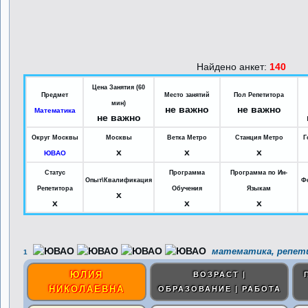
Найдено анкет:
140
Цена Занятия (60
Предмет
Место занятий
Пол Репетитора
мин)
не важно
не важно
Математика
не важно
Округ Москвы
Москвы
Ветка Метро
Станция Метро
Г
x
x
x
ЮВАО
Статус
Программа
Программа по Ин-
Опыт\Квалификация
Ф
Репетитора
Обучения
Языкам
x
x
x
x
математика, репет
1
ЮЛИЯ
ВОЗРАСТ |
НИКОЛАЕВНА
ОБРАЗОВАНИЕ | РАБОТА