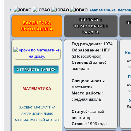
математика, репет
2
ВОЗРАСТ |
ВАЛЕНТИНА
П
ОБРАЗОВАНИЕ |
НИКОЛАЕВНА
РАБОТА
Год рождения:
1974
Образование:
НГУ
Кв
(г.Новосибирск)
д
Степень\Звание:
о
аспирант
П
Специальность:
д
математик
МАТЕМАТИКА
о
Место работы:
средняя школа
Л
ВЫСШАЯ МАТЕМАТИКА
Статус:
частный
АНГЛИЙСКИЙ ЯЗЫК
репетитор
МАТЕМАТИЧЕСКИЙ АНАЛИЗ
Стаж:
с 1996 года