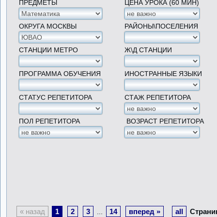
ПРЕДМЕТЫ
ЦЕНА УРОКА (60 МИН)
ОКРУГА МОСКВЫ
РАЙОНЫ\ПОСЕЛЕНИЯ
СТАНЦИИ МЕТРО
Ж\Д СТАНЦИИ
ПРОГРАММА ОБУЧЕНИЯ
ИНОСТРАННЫЕ ЯЗЫКИ
СТАТУС РЕПЕТИТОРА
СТАЖ РЕПЕТИТОРА
ПОЛ РЕПЕТИТОРА
ВОЗРАСТ РЕПЕТИТОРА
« назад
1
2
3
14
вперед »
all
Страни
...