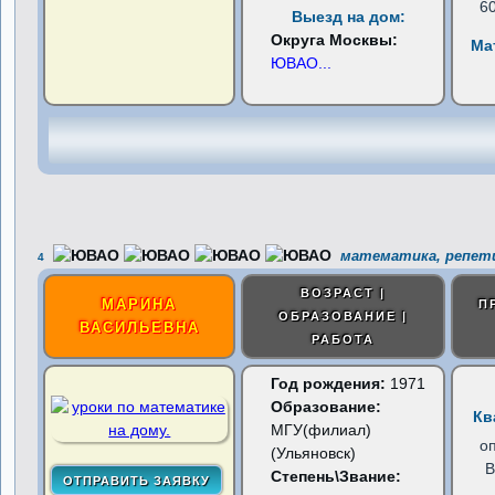
6
Выезд на дом:
Округа Москвы:
Ма
ЮВАО
...
математика, репет
4
ВОЗРАСТ |
МАРИНА
П
ОБРАЗОВАНИЕ |
ВАСИЛЬЕВНА
РАБОТА
Год рождения:
1971
Образование:
Кв
МГУ(филиал)
о
(Ульяновск)
В
Степень\Звание: