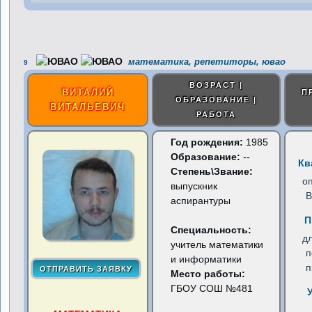
математика, репетиторы, ювао
9
ВОЗРАСТ |
ВИТАЛИЙ
П
ОБРАЗОВАНИЕ |
ВИТАЛЬЕВИЧ
РАБОТА
Год рождения:
1985
Образование:
--
Кв
Степень\Звание:
о
выпускник
В
аспирантуры
П
Специальность:
д
учитель математики
п
и информатики
п
Место работы:
ГБОУ СОШ №481