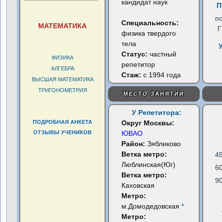
кандидат наук
П
п
Специальность:
МАТЕМАТИКА
физика твердого
тела
Статус:
частный
ФИЗИКА
репетитор
АЛГЕБРА
Стаж:
с 1994 года
ВЫСШАЯ МАТЕМАТИКА
ТРИГОНОМЕТРИЯ
МЕСТО ЗАНЯТИЙ
У Репетитора:
ПОДРОБНАЯ АНКЕТА
Округ Москвы:
ОТЗЫВЫ УЧЕНИКОВ
ЮВАО
Район:
Зябликово
Ветка метро:
4
Люблинская(Юг)
6
Ветка метро:
9
Каховская
Метро:
м.Домодедовская
*
Метро: