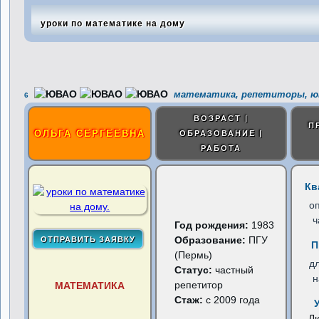
уроки по математике на дому
математика, репетиторы, ю
6
ВОЗРАСТ |
П
ОЛЬГА СЕРГЕЕВНА
ОБРАЗОВАНИЕ |
РАБОТА
Кв
о
ч
Год рождения:
1983
Образование:
ПГУ
П
(Пермь)
д
Статус:
частный
н
репетитор
МАТЕМАТИКА
Стаж:
с 2009 года
Л