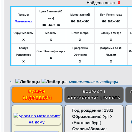
Найдено анкет:
6
Цена Занятия (60
Предмет
Место занятий
Пол Репетитора
мин)
не важно
не важно
Математика
не важно
Округ Москвы
Москвы
Ветка Метро
Станция Метро
Г
x
x
x
x
Статус
Программа
Программа по Ин-
Опыт\Квалификация
Ф
Репетитора
Обучения
Языкам
x
x
x
x
математика г. люберцы
1
РОМАН
ВОЗРАСТ |
АНДРЕЕВИЧ
ОБРАЗОВАНИЕ | РАБОТА
Год рождения:
1981
Образование:
УрГУ
(Екатеринбург)
Степень\Звание: