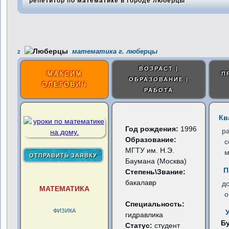
репетитор по математике в городе люберцы
математика г. люберцы
2
ВОЗРАСТ |
МАКСИМ
П
ОБРАЗОВАНИЕ |
ОЛЕГОВИЧ
РАБОТА
Кв
Год рождения:
1996
р
Образование:
с
МГТУ им. Н.Э.
м
Баумана (Москва)
П
Степень\Звание:
бакалавр
д
МАТЕМАТИКА
о
Специальность:
ФИЗИКА
гидравлика
Б
Статус:
студент