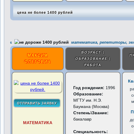
цена не более 1400 рублей
математика, репетиторы, зе
6
ВОЗРАСТ |
МАКСИМ
П
ОБРАЗОВАНИЕ |
ОЛЕГОВИЧ
РАБОТА
Кв
Год рождения:
1996
р
Образование:
с
МГТУ им. Н.Э.
м
Баумана (Москва)
П
Степень\Звание:
бакалавр
д
МАТЕМАТИКА
о
Специальность: