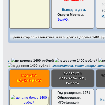
6
Выезд на дом:
9
Округа Москвы:
М
ЗелАО
...
репетитор по математике зелао, урок не дороже 1400 р
2
математика, репетиторы, зела
ВОЗРАСТ |
МАРИНА
П
ОБРАЗОВАНИЕ |
ВАСИЛЬЕВНА
РАБОТА
Год рождения:
1971
Образование:
Кв
МГУ(филиал)