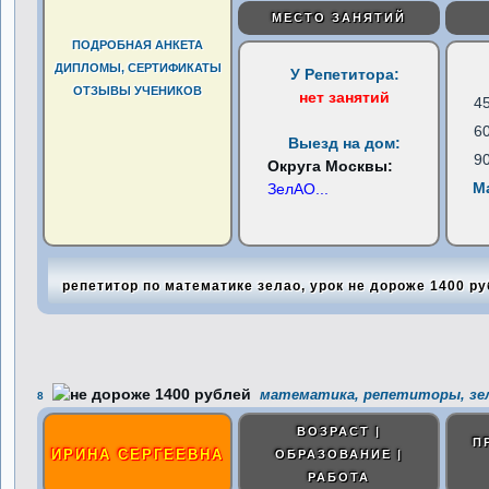
МЕСТО ЗАНЯТИЙ
ПОДРОБНАЯ АНКЕТА
ДИПЛОМЫ, СЕРТИФИКАТЫ
У Репетитора:
ОТЗЫВЫ УЧЕНИКОВ
нет занятий
4
6
Выезд на дом:
9
Округа Москвы:
М
ЗелАО
...
репетитор по математике зелао, урок не дороже 1400 р
математика, репетиторы, зе
8
ВОЗРАСТ |
П
ИРИНА СЕРГЕЕВНА
ОБРАЗОВАНИЕ |
РАБОТА