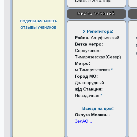
Стаж:
с 2014 года
МЕСТО ЗАНЯТИЙ
ПОДРОБНАЯ АНКЕТА
ОТЗЫВЫ УЧЕНИКОВ
У Репетитора:
Район:
Алтуфьевский
Ветка метро:
Серпуховско-
Тимирязевская(Север)
Метро:
м.Тимирязевская
*
Город МО:
Долгопрудный
ж|д Станция:
Новодачная
*
Выезд на дом:
Округа Москвы:
ЗелАО
...