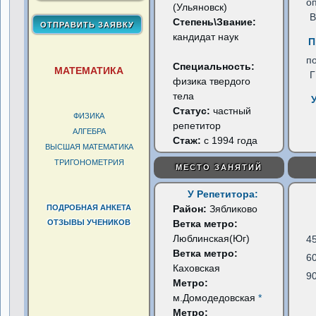
о
(Ульяновск)
В
Степень\Звание:
кандидат наук
П
п
Специальность:
МАТЕМАТИКА
физика твердого
тела
Статус:
частный
ФИЗИКА
репетитор
АЛГЕБРА
Стаж:
с 1994 года
ВЫСШАЯ МАТЕМАТИКА
ТРИГОНОМЕТРИЯ
МЕСТО ЗАНЯТИЙ
У Репетитора:
ПОДРОБНАЯ АНКЕТА
Район:
Зябликово
ОТЗЫВЫ УЧЕНИКОВ
Ветка метро:
Люблинская(Юг)
4
Ветка метро:
6
Каховская
9
Метро:
м.Домодедовская
*
Метро: