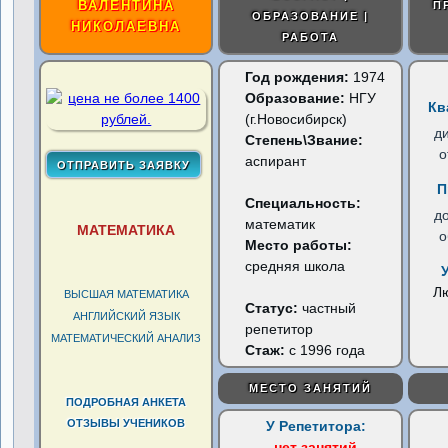
ВАЛЕНТИНА
П
ОБРАЗОВАНИЕ |
НИКОЛАЕВНА
РАБОТА
Год рождения:
1974
Образование:
НГУ
Кв
(г.Новосибирск)
д
Степень\Звание:
о
аспирант
П
Специальность:
д
математик
МАТЕМАТИКА
о
Место работы:
средняя школа
Л
ВЫСШАЯ МАТЕМАТИКА
Статус:
частный
АНГЛИЙСКИЙ ЯЗЫК
репетитор
МАТЕМАТИЧЕСКИЙ АНАЛИЗ
Стаж:
с 1996 года
МЕСТО ЗАНЯТИЙ
ПОДРОБНАЯ АНКЕТА
ОТЗЫВЫ УЧЕНИКОВ
У Репетитора:
нет занятий