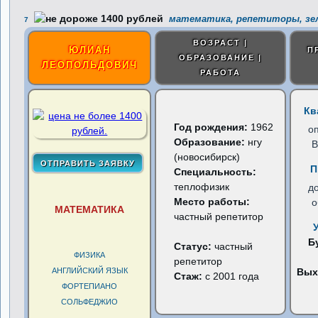
математика, репетиторы, зе
7
ВОЗРАСТ |
ЮЛИАН
П
ОБРАЗОВАНИЕ |
ЛЕОПОЛЬДОВИЧ
РАБОТА
Кв
Год рождения:
1962
о
Образование:
нгу
В
(новосибирск)
П
Специальность:
теплофизик
д
Место работы:
о
МАТЕМАТИКА
частный репетитор
Б
Статус:
частный
ФИЗИКА
репетитор
АНГЛИЙСКИЙ ЯЗЫК
Вых
Стаж:
с 2001 года
ФОРТЕПИАНО
СОЛЬФЕДЖИО