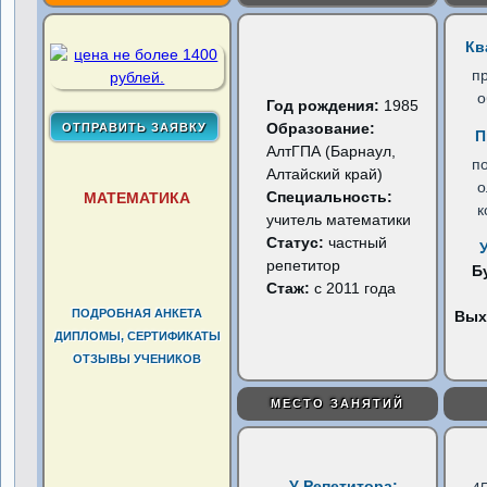
Кв
п
о
Год рождения:
1985
Образование:
П
АлтГПА (Барнаул,
по
Алтайский край)
о
Специальность:
МАТЕМАТИКА
к
учитель математики
Статус:
частный
репетитор
Б
Стаж:
с 2011 года
ПОДРОБНАЯ АНКЕТА
Вых
ДИПЛОМЫ, СЕРТИФИКАТЫ
ОТЗЫВЫ УЧЕНИКОВ
МЕСТО ЗАНЯТИЙ
У Репетитора: