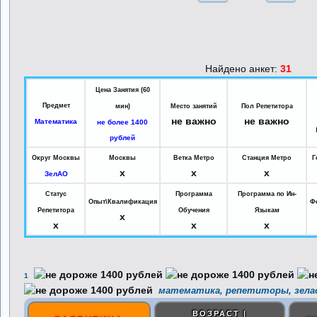
Найдено анкет:
31
Цена Занятия (60
Предмет
мин)
Место занятий
Пол Репетитора
не важно
не важно
Математика
не более 1400
рублей
Округ Москвы
Москвы
Ветка Метро
Станция Метро
Г
x
x
x
ЗелАО
Статус
Программа
Программа по Ин-
Опыт\Квалификация
Ф
Репетитора
Обучения
Языкам
x
x
x
x
1
математика, репетиторы, зела
ВОЗРАСТ |