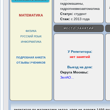
гидромашины,
гидропневмоавтоматика
Статус:
студент
МАТЕМАТИКА
Стаж:
с 2013 года
МЕСТО ЗАНЯТИЙ
ФИЗИКА
РУССКИЙ ЯЗЫК
ИНФОРМАТИКА
У Репетитора:
нет занятий
ПОДРОБНАЯ АНКЕТА
ОТЗЫВЫ УЧЕНИКОВ
Выезд на дом:
Округа Москвы:
ЗелАО
...
репетитор по математике зелао, урок не дороже 1400 р