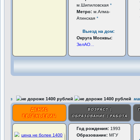
м.Шипиловская
*
Метро:
м.Алма-
Атинская
*
Выезд на дом:
Округа Москвы:
ЗелАО
...
мат
3
ДЕНИС
ВОЗРАСТ |
ЕВГЕНЬЕВИЧ
ОБРАЗОВАНИЕ | РАБОТА
Год рождения:
1993
Образование:
МГУ