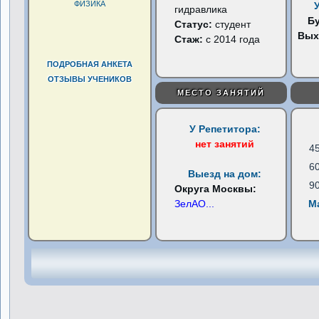
ФИЗИКА
гидравлика
Б
Статус:
студент
Вых
Стаж:
с 2014 года
ПОДРОБНАЯ АНКЕТА
ОТЗЫВЫ УЧЕНИКОВ
МЕСТО ЗАНЯТИЙ
У Репетитора:
нет занятий
4
6
Выезд на дом:
9
Округа Москвы:
ЗелАО
...
М