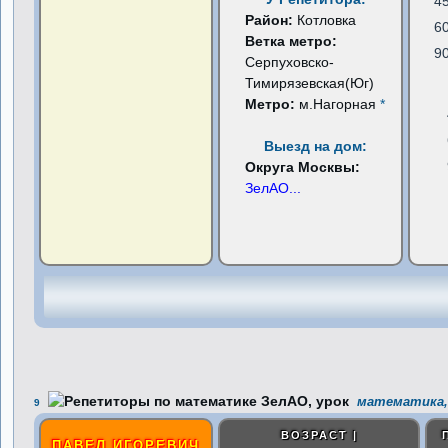
4
Район:
Котловка
6
Ветка метро:
9
Серпуховско-
Тимирязевская(Юг)
Метро:
м.Нагорная
*
Выезд на дом:
Округа Москвы:
ЗелАО
...
математика, 
9
ВОЗРАСТ |
ПАВЕЛ ИГОРЕВИЧ