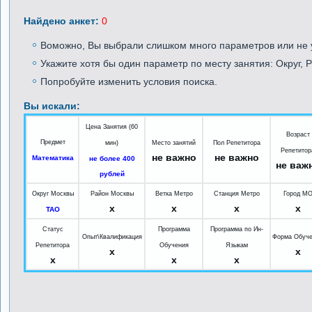
Найдено анкет:
0
Воможно, Вы выбрали слишком много параметров или не у
Укажите хотя бы один параметр по месту занятия: Округ, Р
Попробуйте изменить условия поиска.
Вы искали:
Цена Занятия (60
Возраст
Предмет
мин)
Место занятий
Пол Репетитора
Репетитор
не важно
не важно
Математика
не более 400
не важ
рублей
Округ Москвы
Район Москвы
Ветка Метро
Станция Метро
Город М
x
x
x
x
ТАО
Статус
Программа
Программа по Ин-
Опыт\Квалификация
Форма Обуч
Репетитора
Обучения
Языкам
x
x
x
x
x