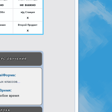
но
не важно
.Обл
ж|д Станция
x
ения
Второй Предмет
x
УРС ОБУЧЕНИЯ
а\Форма:
ых классов
...
Время:
любое время
УРОКА