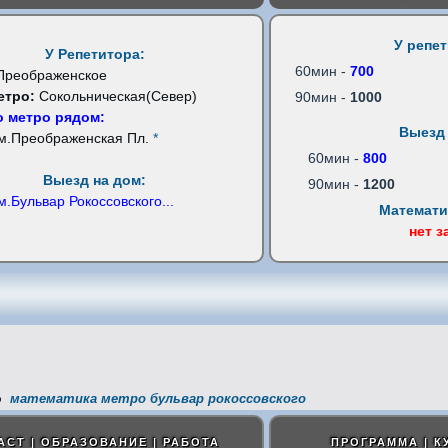
У репе
У Репетитора:
60мин -
700
Преображенское
етро:
Сокольническая(Север)
90мин -
1000
 метро рядом:
Выезд 
м.Преображенская Пл.
*
60мин -
800
Выезд на дом:
90мин -
1200
м.Бульвар Рокоссовского
...
Математи
нет з
математика метро бульвар рокоссовского
АСТ | ОБРАЗОВАНИЕ | РАБОТА
ПРОГРАММА | К