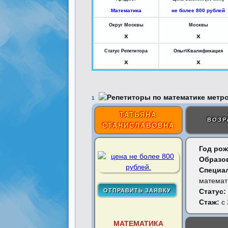
Математика
не более 800 рублей
Округ Москвы
Москвы
x
x
Статус Репетитора
Опыт\Квалификация
x
x
1
ТАТЬЯНА
ВОЗР
СТАНИСЛАВОВНА
Год рож
Образо
Специа
математ
Статус:
Стаж:
с 
МАТЕМАТИКА