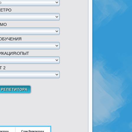
МЕТРО
 МО
ОБУЧЕНИЯ
ИКАЦИЯ\ОПЫТ
Т 2
титора
Стаж Репетитора