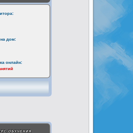
титора:
на дом:
ка онлайн:
анятий
УРС ОБУЧЕНИЯ