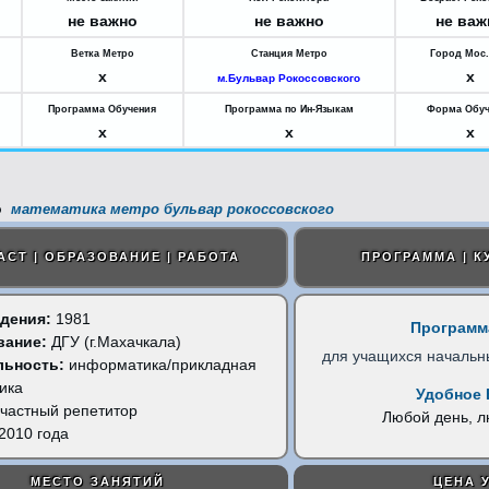
не важно
не важно
не важ
Ветка Метро
Станция Метро
Город Мос
x
x
м.Бульвар Рокоссовского
Программа Обучения
Программа по Ин-Языкам
Форма Обуч
x
x
x
математика метро бульвар рокоссовского
АСТ | ОБРАЗОВАНИЕ | РАБОТА
ПРОГРАММА | К
дения:
1981
Программ
вание:
ДГУ (г.Махачкала)
для учащихся начальн
льность:
информатика/прикладная
ика
Удобное 
частный репетитор
Любой день, 
2010 года
МЕСТО ЗАНЯТИЙ
ЦЕНА 