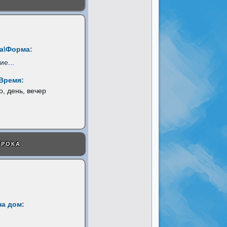
а\Форма:
ние
...
Время:
о, день, вечер
УРОКА
на дом: