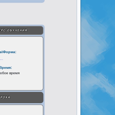
УРС ОБУЧЕНИЯ
а\Форма:
...
Время:
любое время
УРОКА