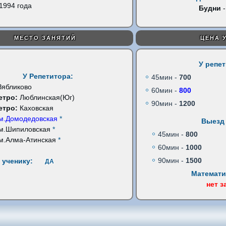
1994 года
Будни
-
МЕСТО ЗАНЯТИЙ
ЦЕНА 
У репе
У Репетитора:
45мин -
700
Зябликово
60мин -
800
етро:
Люблинская(Юг)
90мин -
1200
етро:
Каховская
м.Домодедовская
*
Выезд 
м.Шипиловская
*
45мин -
800
м.Алма-Атинская
*
60мин -
1000
90мин -
1500
 ученику:
ДА
Математи
нет з