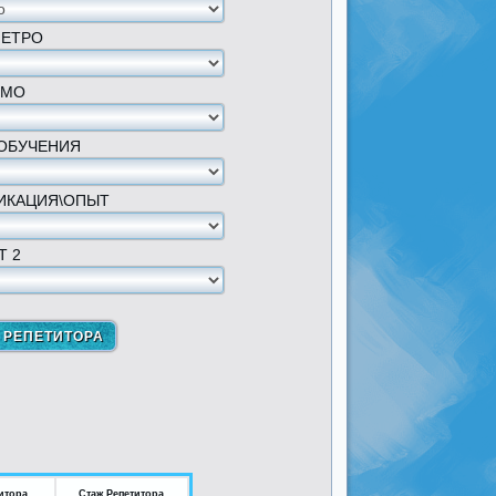
МЕТРО
 МО
ОБУЧЕНИЯ
ИКАЦИЯ\ОПЫТ
Т 2
итора
Стаж Репетитора