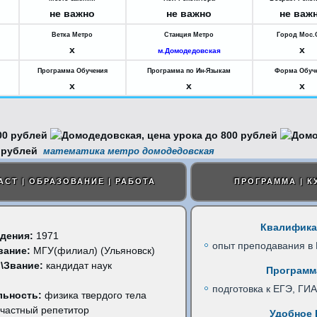
не важно
не важно
не важ
Ветка Метро
Станция Метро
Город Мос.
x
x
м.Домодедовская
Программа Обучения
Программа по Ин-Языкам
Форма Обуч
x
x
x
математика метро домодедовская
АСТ | ОБРАЗОВАНИЕ | РАБОТА
ПРОГРАММА | К
Квалифика
дения:
1971
опыт преподавания в
вание:
МГУ(филиал) (Ульяновск)
\Звание:
кандидат наук
Программ
подготовка к ЕГЭ, ГИА
льность:
физика твердого тела
частный репетитор
Удобное 