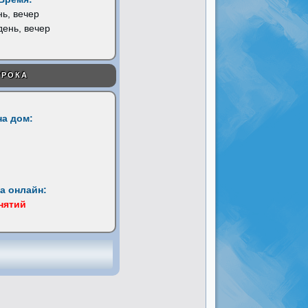
нь, вечер
день, вечер
УРОКА
на дом:
а онлайн:
анятий