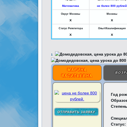
Математика
не более 800 рублей
Округ Москвы
Москвы
x
x
Статус Репетитора
Опыт\Квалификация
x
x
1
МАРИНА
ВОЗР
ВАСИЛЬЕВНА
Год рож
Образо
Степень
Специа
Статус: