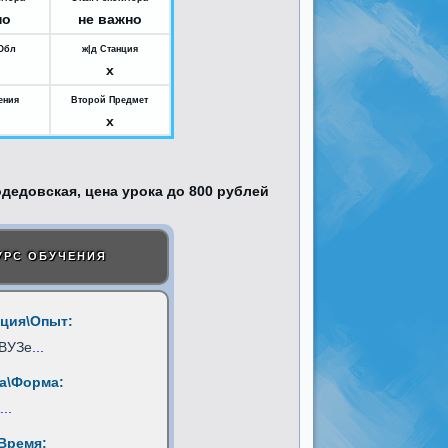
но
не важно
Обл
ж|д Станция
x
ения
Второй Предмет
x
УРС ОБУЧЕНИЯ
ция\Опыт:
 ВУЗе
...
а\Форма:
...
Время: