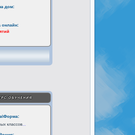
на дом:
 онлайн:
нятий
УРС ОБУЧЕНИЯ
а\Форма:
ых классов
...
Время: