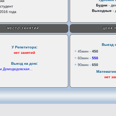
гии
Будни
- де
студент
Выходные
- 
2016 года
МЕСТО ЗАНЯТИЙ
ЦЕНА 
Выезд 
У Репетитора:
45мин -
450
нет занятий
60мин -
550
Выезд на дом:
90мин -
650
м.Домодедовская
...
Математик
нет з