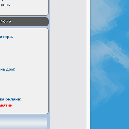
 день
УРОКА
титора:
на дом:
ка онлайн:
анятий