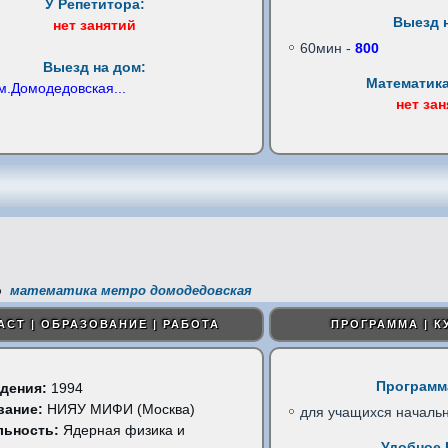
У Репетитора:
Выезд 
нет занятий
60мин -
800
Выезд на дом:
Математика
м.Домодедовская
...
нет за
математика метро домодедовская
АСТ | ОБРАЗОВАНИЕ | РАБОТА
ПРОГРАММА | К
Программ
дения:
1994
вание:
НИЯУ МИФИ (Москва)
для учащихся начальн
льность:
Ядерная физика и
Удобное 