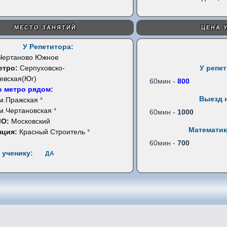
МЕСТО ЗАНЯТИЙ
ЦЕНА 
У Репетитора:
Чертаново Южное
етро:
Серпуховско-
У репе
евская(Юг)
60мин -
800
 метро рядом:
Выезд 
м.Пражская
*
м.Чертановская
*
60мин -
1000
МО:
Московский
Математик
нция:
Красный Строитель
*
60мин -
700
 ученику:
ДА