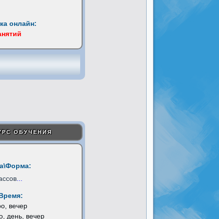
ка онлайн:
анятий
УРС ОБУЧЕНИЯ
а\Форма:
ассов
...
Время:
ро, вечер
о, день, вечер