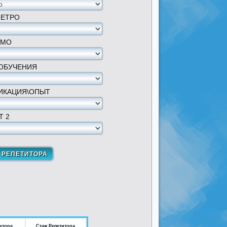
МЕТРО
 МО
ОБУЧЕНИЯ
ИКАЦИЯ\ОПЫТ
Т 2
итора
Стаж Репетитора