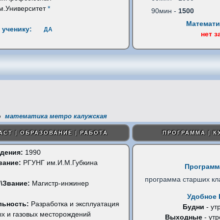
м.Университет
*
90мин -
1500
Математи
 ученику:
ДА
нет з
математика метро калужская
АСТ | ОБРАЗОВАНИЕ | РАБОТА
ПРОГРАММА | К
дения:
1990
вание:
РГУНГ им.И.М.Губкина
Программ
)
прoграмма старших кл
\Звание:
Магистр-инжинер
Удобное 
льность:
Разработка и эксплуатация
Будни
- ут
х и газовых месторождений
Выходные
- утр