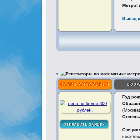
Метро:
Выезд к
3
ЛАЗИЗ АНВАРОВИЧ
ВОЗР
Год рож
Образо
(Москва
Степень
Специа
нефтяны