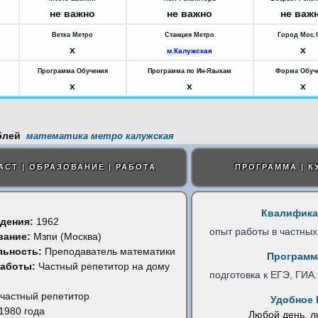
не важно
не важно
не важ
Ветка Метро
Станция Метро
Город Мос.
x
x
м.Калужская
Программа Обучения
Программа по Ин-Языкам
Форма Обуч
x
x
x
математика метро калужская
АСТ | ОБРАЗОВАНИЕ | РАБОТА
ПРОГРАММА | К
Квалифика
дения:
1962
опыт работы в частных
вание:
Мзпи (Москва)
льность:
Преподаватель математики
Программ
работы:
Частный репетитор на дому
подготовка к ЕГЭ, ГИА
.
частный репетитор
Удобное 
1980 года
Любой день, 