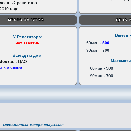
частный репетитор
2010 года
МЕСТО ЗАНЯТИЙ
ЦЕНА 
Выезд 
У Репетитора:
60мин -
500
нет занятий
90мин -
700
Выезд на дом:
Математи
 Москвы:
ЦАО
...
м.Калужская
...
60мин -
500
90мин -
700
математика метро калужская