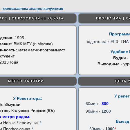
математика метро калужская
АСТ | ОБРАЗОВАНИЕ | РАБОТА
ПРОГРАММА | К
Программ
дения:
1995
подготовка к ЕГЭ, ГИА
.
вание:
ВМК МГУ (г. Москва)
льность:
математик-программист
Удобное 
студент
Будни
-
2013 года
Выходные
- утр
МЕСТО ЗАНЯТИЙ
ЦЕНА 
У репе
У Репетитора:
60мин -
800
Черёмушки
етро:
Калужско-Рижская(Юг)
90мин -
1200
 метро рядом:
Выезд 
м.Новые Черемушки
*
м.Профсоюзная
*
60мин -
1000
*