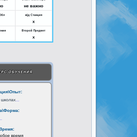
но
не важно
Обл
ж|д Станция
x
ения
Второй Предмет
x
УРС ОБУЧЕНИЯ
ция\Опыт:
 школах
...
а\Форма:
..
Время:
любое время