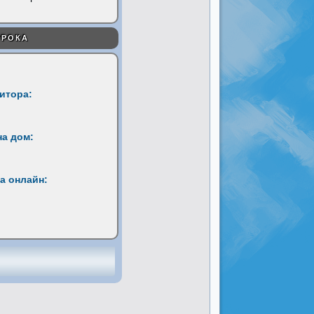
УРОКА
титора:
на дом:
а онлайн: