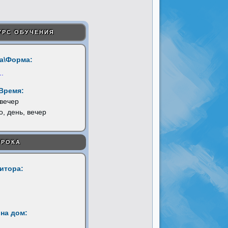
УРС ОБУЧЕНИЯ
а\Форма:
..
Время:
 вечер
о, день, вечер
УРОКА
титора:
на дом: