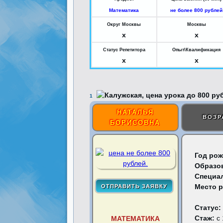
Математика
не более 800 рублей
Округ Москвы
Москвы
x
x
Статус Репетитора
Опыт\Квалификация
x
x
1
НАТАЛЬЯ
ВОЗР
БОРИСОВНА
Год рож
Образо
Специа
Место 
Статус:
Стаж:
с 
МАТЕМАТИКА