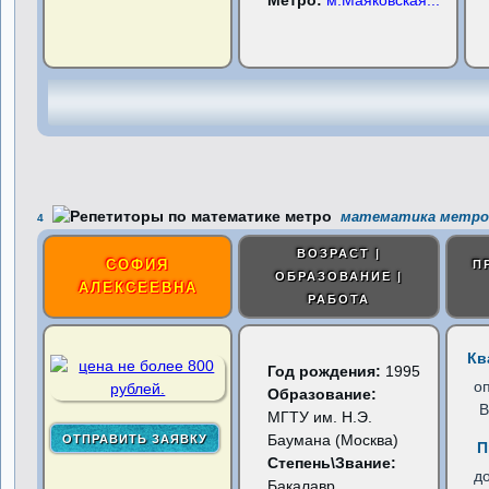
Метро:
м.Маяковская
...
математика метро 
4
ВОЗРАСТ |
СОФИЯ
П
ОБРАЗОВАНИЕ |
АЛЕКСЕЕВНА
РАБОТА
Кв
Год рождения:
1995
о
Образование:
В
МГТУ им. Н.Э.
Баумана (Москва)
П
Степень\Звание:
д
Бакалавр