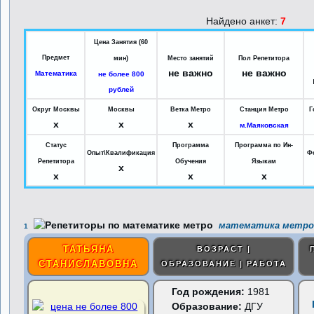
Найдено анкет:
7
Цена Занятия (60
Предмет
мин)
Место занятий
Пол Репетитора
не важно
не важно
Математика
не более 800
рублей
Округ Москвы
Москвы
Ветка Метро
Станция Метро
Г
x
x
x
м.Маяковская
Статус
Программа
Программа по Ин-
Опыт\Квалификация
Ф
Репетитора
Обучения
Языкам
x
x
x
x
математика метро 
1
ТАТЬЯНА
ВОЗРАСТ |
СТАНИСЛАВОВНА
ОБРАЗОВАНИЕ | РАБОТА
Год рождения:
1981
Образование:
ДГУ