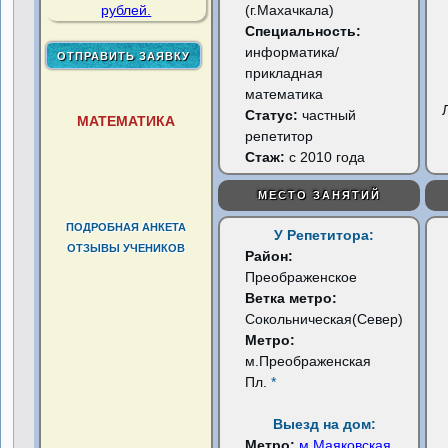
(г.Махачкала)
Специальность:
информатика/
прикладная
математика
Статус:
частный
МАТЕМАТИКА
репетитор
Стаж:
с 2010 года
МЕСТО ЗАНЯТИЙ
ПОДРОБНАЯ АНКЕТА
У Репетитора:
ОТЗЫВЫ УЧЕНИКОВ
Район:
Преображенское
Ветка метро:
Сокольническая(Север)
Метро:
м.Преображенская
Пл.
*
Выезд на дом:
Метро:
м.Маяковская
...