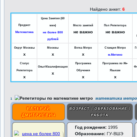
Найдено анкет:
6
Цена Занятия (60
Предмет
мин)
Место занятий
Пол Репетитора
не важно
не важно
Математика
не более 800
рублей
Округ Москвы
Москвы
Ветка Метро
Станция Метро
Г
x
x
x
м.Митино
Статус
Программа
Программа по Ин-
Опыт\Квалификация
Ф
Репетитора
Обучения
Языкам
x
x
x
x
математика метро
1
ВАЛЕРИЙ
ВОЗРАСТ | ОБРАЗОВАНИЕ |
ДМИТРИЕВИЧ
РАБОТА
Год рождения:
1995
Образование:
ГУ-ВШЭ