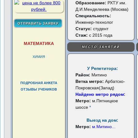
Образование:
РХТУ им.
Д.И.Менделеева (Москва)
Специальность:
Инженер-технолог
Статус:
студент
Стаж:
с 2015 года
МАТЕМАТИКА
МЕСТО ЗАНЯТИЙ
ХИМИЯ
У Репетитора:
Район:
Митино
Ветка метро:
Арбатско-
ПОДРОБНАЯ АНКЕТА
Покровская(Запад)
ОТЗЫВЫ УЧЕНИКОВ
Найдено метро рядом:
Метро:
м.Пятницкое
шоссе
*
Выезд на дом:
Метро:
м.Митино
...