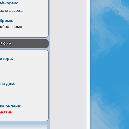
а\Форма:
ых классов
...
Время:
любое время
УРОКА
титора:
на дом:
ка онлайн:
анятий