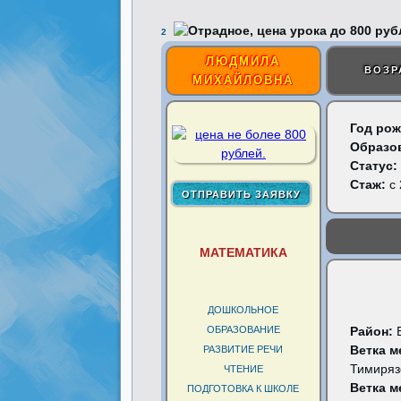
2
ЛЮДМИЛА
ВОЗР
МИХАЙЛОВНА
Год рож
Образо
Статус:
Стаж:
с 
МАТЕМАТИКА
ДОШКОЛЬНОЕ
ОБРАЗОВАНИЕ
Район:
Ветка м
РАЗВИТИЕ РЕЧИ
Тимиряз
ЧТЕНИЕ
Ветка м
ПОДГОТОВКА К ШКОЛЕ