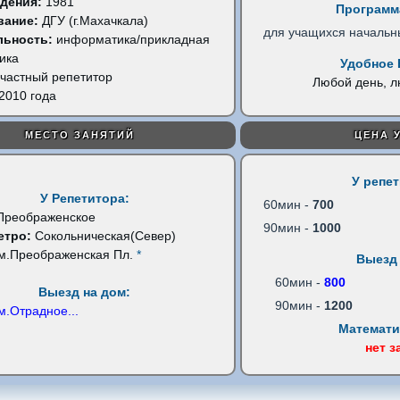
дения:
1981
Программ
вание:
ДГУ (г.Махачкала)
для учащихся начальн
льность:
информатика/прикладная
ика
Удобное 
частный репетитор
Любой день, 
2010 года
МЕСТО ЗАНЯТИЙ
ЦЕНА 
У репе
У Репетитора:
60мин -
700
Преображенское
90мин -
1000
етро:
Сокольническая(Север)
м.Преображенская Пл.
*
Выезд 
60мин -
800
Выезд на дом:
90мин -
1200
м.Отрадное
...
Математи
нет з