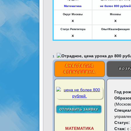
Математика
не более 800 рублей
Округ Москвы
Москвы
x
x
Статус Репетитора
Опыт\Квалификация
x
x
1
АНАСТАСИЯ
ВОЗР
АЛЕКСЕЕВНА
Год рож
Образо
(Московс
Специа
управле
Статус:
МАТЕМАТИКА
Стаж:
с 