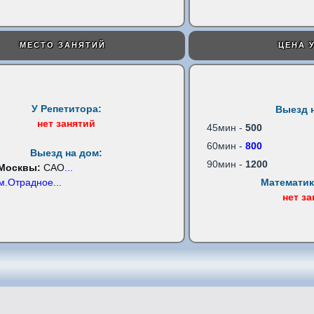
МЕСТО ЗАНЯТИЙ
ЦЕНА 
У Репетитора:
Выезд 
нет занятий
45мин -
500
60мин -
800
Выезд на дом:
90мин -
1200
 Москвы:
САО
...
м.Отрадное
...
Математик
нет з