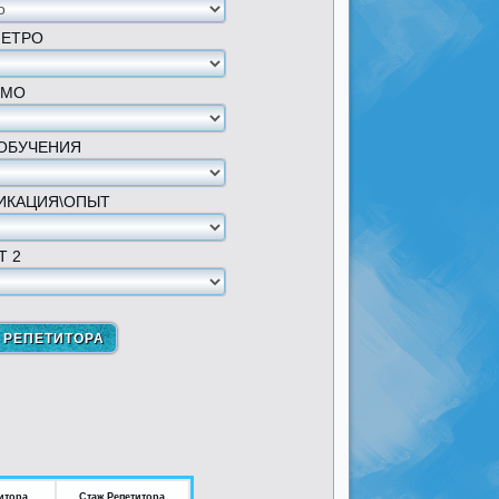
МЕТРО
 МО
ОБУЧЕНИЯ
ИКАЦИЯ\ОПЫТ
Т 2
итора
Стаж Репетитора