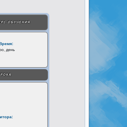
УРС ОБУЧЕНИЯ
Время:
ро, день
УРОКА
титора: