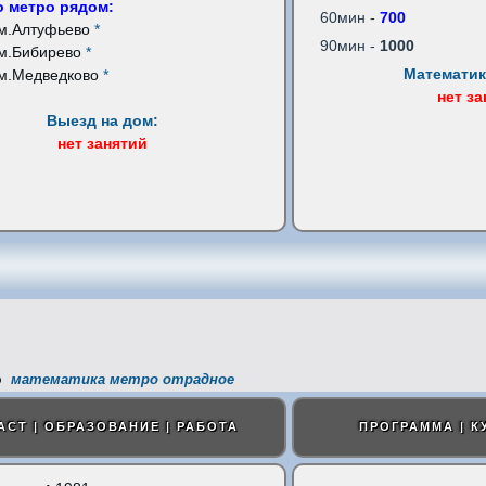
 метро рядом:
60мин -
700
м.Алтуфьево
*
90мин -
1000
м.Бибирево
*
Математик
м.Медведково
*
нет з
Выезд на дом:
нет занятий
математика метро отрадное
АСТ | ОБРАЗОВАНИЕ | РАБОТА
ПРОГРАММА | К