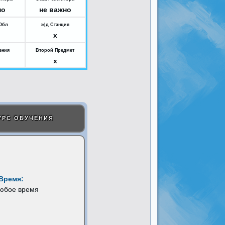
но
не важно
Обл
ж|д Станция
x
ения
Второй Предмет
x
УРС ОБУЧЕНИЯ
Время:
любое время