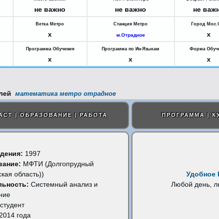
не важно
не важно
не важ
Ветка Метро
Станция Метро
Город Мос.
x
x
м.Отрадное
Программа Обучения
Программа по Ин-Языкам
Форма Обуч
x
x
x
математика метро отрадное
АСТ | ОБРАЗОВАНИЕ | РАБОТА
ПРОГРАММА | К
дения:
1997
вание:
МФТИ (Долгопрудный
кая область))
Удобное 
льность:
Системный анализ и
Любой день, 
ние
студент
2014 года