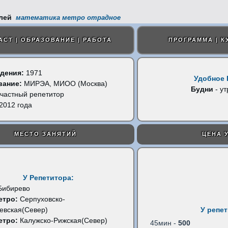
математика метро отрадное
АСТ | ОБРАЗОВАНИЕ | РАБОТА
ПРОГРАММА | К
дения:
1971
Удобное 
вание:
МИРЭА, МИОО (Москва)
Будни
- ут
частный репетитор
2012 года
МЕСТО ЗАНЯТИЙ
ЦЕНА 
У Репетитора:
Бибирево
етро:
Серпуховско-
евская(Север)
У репе
етро:
Калужско-Рижская(Север)
45мин -
500