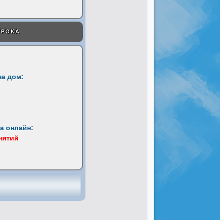
УРОКА
на дом:
а онлайн:
анятий