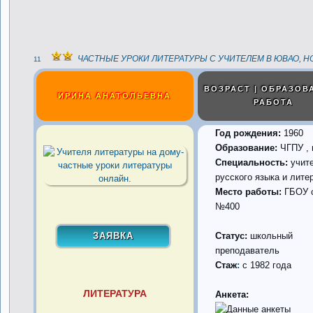
ЧАСТНЫЕ УРОКИ ЛИТЕРАТУРЫ С УЧИТЕЛЕМ В ЮВАО, 
11
ВОЗРАСТ | ОБРАЗОВ
ИРИНА АНАТОЛЬЕВНА
РАБОТА
Год рождения:
1960
Образование:
ЧГПУ , 
Специальность:
учит
русского языка и лите
Место работы:
ГБОУ 
№400
Статус:
школьный
преподаватель
Стаж
:
с 1982 года
ЛИТЕРАТУРА
Анкета: