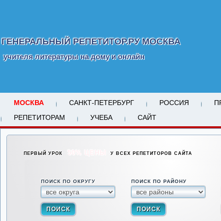
ГЕНЕРАЛЬНЫЙ РЕПЕТИТОР.РУ МОСКВА
учителя литературы на дому и онлайн
МОСКВА
САНКТ-ПЕТЕРБУРГ
РОССИЯ
П
РЕПЕТИТОРАМ
УЧЕБА
САЙТ
50% ЦЕНЫ
ПЕРВЫЙ УРОК
У ВСЕХ РЕПЕТИТОРОВ САЙТА
ПОИСК ПО ОКРУГУ
ПОИСК ПО РАЙОНУ