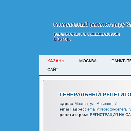
генеральный репетитор.ру К
репетиторы по травматологии
г.Казань
КАЗАНЬ
МОСКВА
САНКТ-П
САЙТ
ГЕНЕРАЛЬНЫЙ РЕПЕТИТО
адрес:
Москва, ул. Альенде, 7
email адрес:
email@repetitor-general.r
репетиторам:
РЕГИСТРАЦИЯ НА С